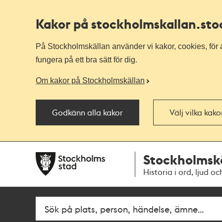
Kakor på stockholmskallan
.st
På Stockholmskällan använder vi kakor, cookies, för a
fungera på ett bra sätt för dig.
Om kakor på Stockholmskällan
Godkänn alla kakor
Välj vilka kak
Till
Till
Stockholmsk
navigationen
huvudinnehållet
Historia i ord, ljud oc
Fritextsök