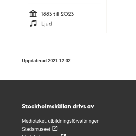
1883 till 2023
Tid
Ljud
Typ
Uppdaterad
2021-12-02
Kontakt
Stockholmskällan
Stockholmskällan drivs av
Medioteket, utbildningsförvaltningen
Stadsmuseet