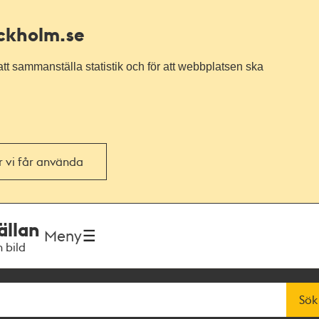
ockholm.se
tt sammanställa statistik och för att webbplatsen ska
or vi får använda
ällan
Meny
h bild
Sök