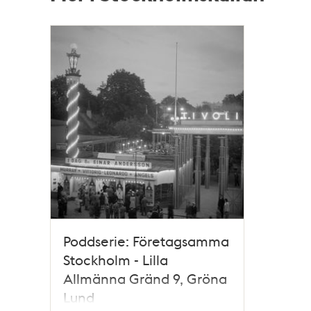
Relaterade
poster
och
teman
Poddserie: Företagsamma
Stockholm - Lilla
Allmänna Gränd 9, Gröna
Lund