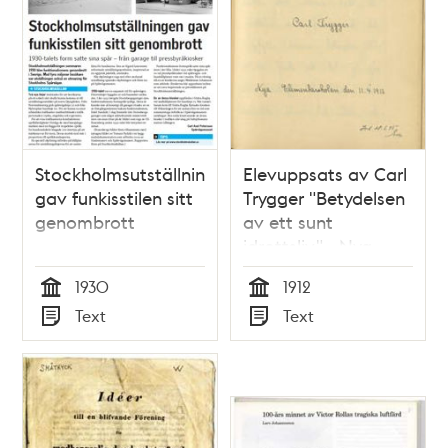
1866
Stockholmsutställningen
Elevuppsats av Carl
gav funkisstilen sitt
Trygger "Betydelsen
genombrott
av ett sunt
idrottsliv" - Nya
Elementarskolan VT
1930
1912
1912
Tid
Tid
Text
Text
Typ
Typ