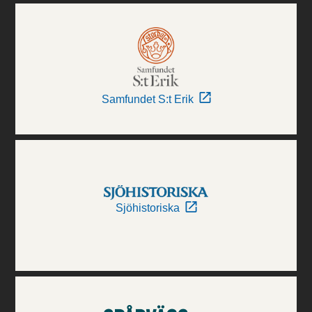
Samfundet S:t Erik
Sjöhistoriska