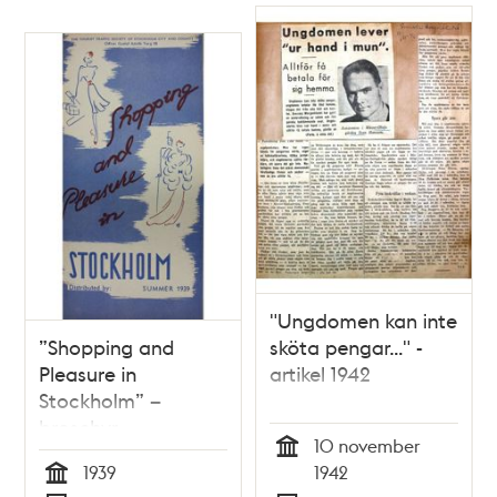
"Ungdomen kan inte
”Shopping and
sköta pengar..." -
Pleasure in
artikel 1942
Stockholm” –
broschyr
10 november
Stockholms
Tid
1939
1942
Turisttrafikförbund