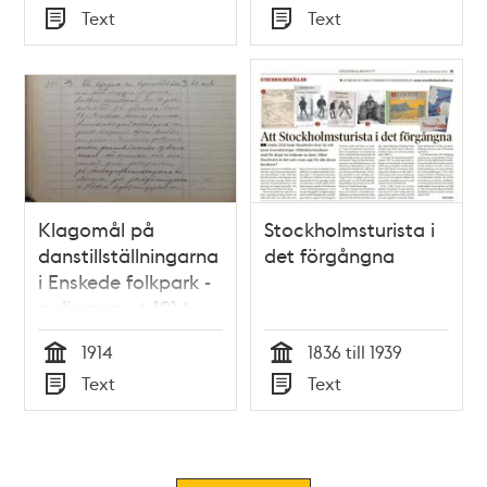
Tid
Tid
Text
Text
Typ
Typ
Klagomål på
Stockholmsturista i
danstillställningarna
det förgångna
i Enskede folkpark -
polisrapport 1914
1914
1836 till 1939
Tid
Tid
Text
Text
Typ
Typ