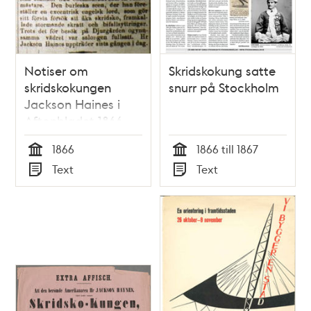
Notiser om
Skridskokung satte
skridskokungen
snurr på Stockholm
Jackson Haines i
Aftonbladet 1866
1866
1866 till 1867
Tid
Tid
Text
Text
Typ
Typ