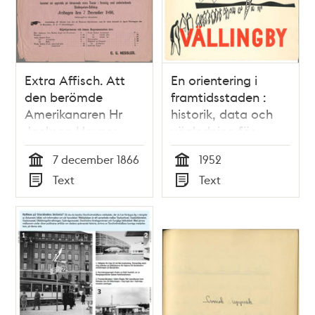
Extra Affisch. Att
En orientering i
den berömde
framtidsstaden :
Amerikanaren Hr
historik, data och
Jackson Haynes,
vägledning för
känd under namnet
besökande :
7 december 1866
1952
Skridsko-Kungen,
Vällingbyutställningen
Tid
Tid
Text
Text
kommer att
pågår 26 okt.-9 nov.
Typ
Typ
uppträda på
1952
härvarande stora
Teater i förening
med undertecknads
Skådespelare-
Sällskap fredagen
den 7 december