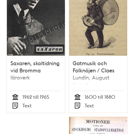
Saxaren, skoltidning
Gatmusik och
vid Bromma
Folknöjen / Claes
läroverk
Lundin, August
Strindberg
1962 till 1965
1600 till 1880
Tid
Tid
Text
Text
Typ
Typ