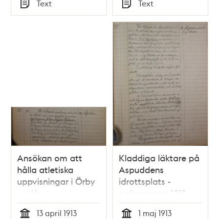
Tid
Text
Text
1939
Typ
Typ
Ansökan om att
Kladdiga läktare på
hålla atletiska
Aspuddens
uppvisningar i Örby
idrottsplats -
avslås –
polisrapport 1913
polisrapport 1913
13 april 1913
1 maj 1913