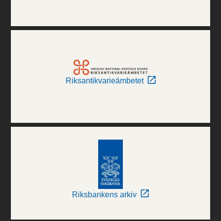
Riksantikvarieämbetet
Riksbankens arkiv