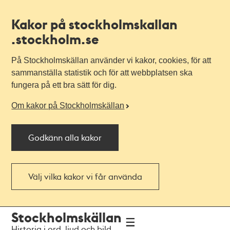
Kakor på stockholmskallan
.stockholm.se
På Stockholmskällan använder vi kakor, cookies, för att
sammanställa statistik och för att webbplatsen ska
fungera på ett bra sätt för dig.
Om kakor på Stockholmskällan
Godkänn alla kakor
Välj vilka kakor vi får använda
Till
Till
Stockholmskällan
navigationen
huvudinnehållet
Historia i ord, ljud och bild