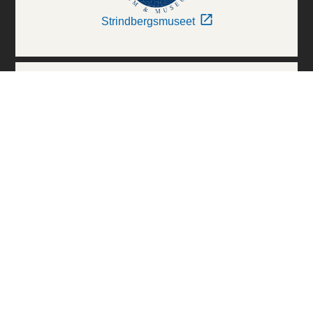
Strindbergsmuseet
Thielska Galleriet
Världskulturmuseerna