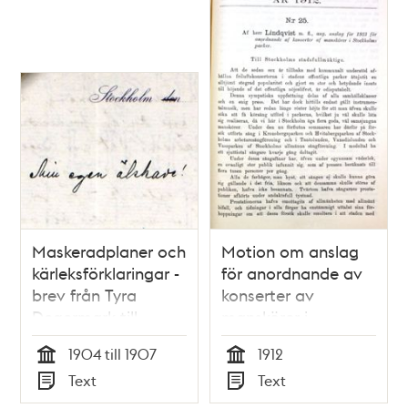
Maskeradplaner och
Motion om anslag
kärleksförklaringar -
för anordnande av
brev från Tyra
konserter av
Degermark till
manskörer i
Anton Nyström
Stockholms parker -
1904 till 1907
1912
Stadsfullmäktige
Tid
Tid
Text
Text
1912
Typ
Typ