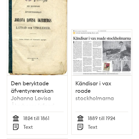
Den beryktade
Kändisar i vax
äfventyrererskan
roade
Johanna Lovisa
stockholmarna
Åkerbergs lefnad
och vinglerier
1824 till 1861
1889 till 1924
Tid
Tid
Text
Text
Typ
Typ