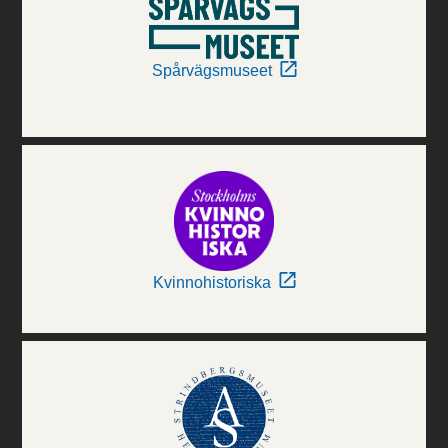
Spårvägsmuseet
Kvinnohistoriska