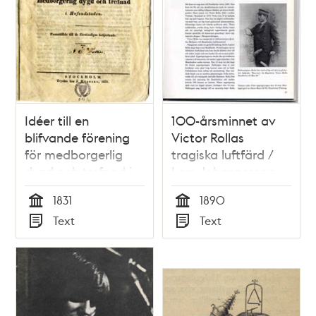
Idéer till en
100-årsminnet av
blifvande förening
Victor Rollas
för medborgerlig
tragiska luftfärd /
dygd och trefnad i
Lars Johannesson
hufvudstaden :
1831
1890
framställda till de
Tid
Tid
Text
Text
förståndigas
Typ
Typ
behjertande