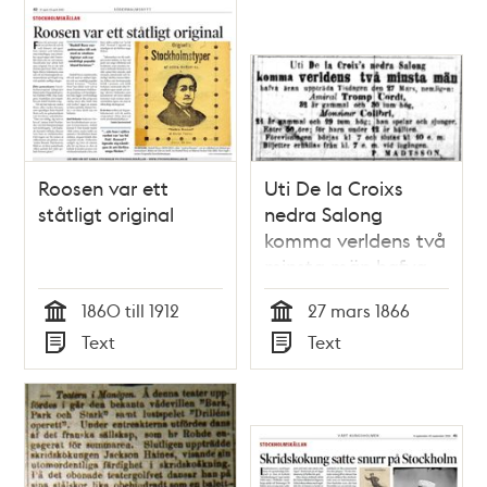
Roosen var ett
Uti De la Croixs
ståtligt original
nedra Salong
komma verldens två
minsta män hafva
äran uppträda.
1860 till 1912
27 mars 1866
Annons i
Tid
Tid
Text
Text
Aftonbladet 26
Typ
Typ
mars 1866.