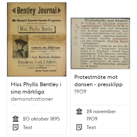
Protestmöte mot
Miss Phyllis Bentley i
dansen - pressklipp
sina märkliga
1909
demonstrationer
öfver kraftens
28 november
fördelning och
Tid
20 oktober 1895
1909
tyngdpunktens
Tid
Text
Text
förskjutning -
Typ
Typ
programblad 1895