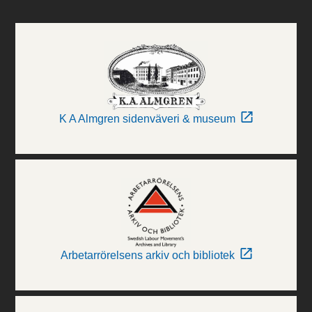
K A Almgren sidenväveri & museum
Arbetarrörelsens arkiv och bibliotek