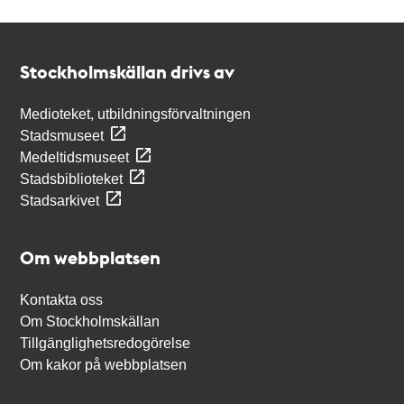
Kontakt
Stockholmskällan
Stockholmskällan drivs av
Medioteket, utbildningsförvaltningen
Stadsmuseet
Medeltidsmuseet
Stadsbiblioteket
Stadsarkivet
Om webbplatsen
Kontakta oss
Om Stockholmskällan
Tillgänglighetsredogörelse
Om kakor på webbplatsen