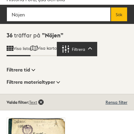
Sök
Fritextsök
Sök
Sökresultat
36
träffar på
Nöjen
Visa karta
Visa lista
Filtrera
Filtrera
Filtrera tid
Filtrera materialtyper
Visningsläge
Totalt
Valda filter:
Text
Rensa filter
36
träffar
Lista
Karta