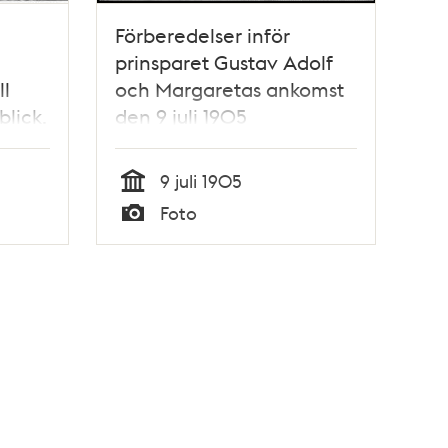
Förberedelser inför
prinsparet Gustav Adolf
ll
och Margaretas ankomst
blick.
den 9 juli 1905
9 juli 1905
Tid
Foto
Typ