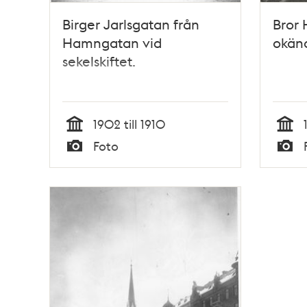
Birger Jarlsgatan från
Bror 
Hamngatan vid
okänd
sekelskiftet.
1902 till 1910
Tid
Tid
Foto
Typ
Typ