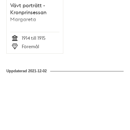
Vävt porträtt -
Kronprinsessan
Margareta
1914 till 1915
Tid
Föremål
Typ
Uppdaterad
2021-12-02