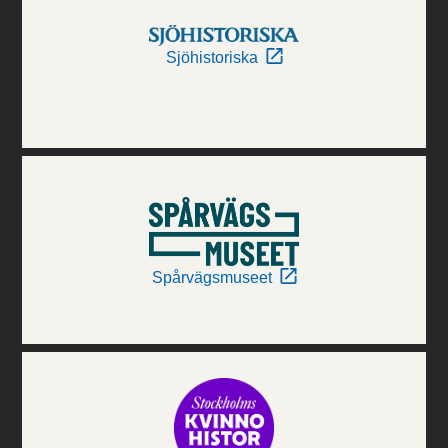
Sjöhistoriska
Spårvägsmuseet