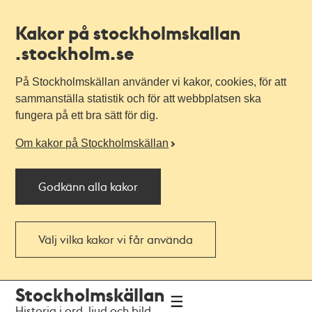
Kakor på stockholmskallan
.stockholm.se
På Stockholmskällan använder vi kakor, cookies, för att
sammanställa statistik och för att webbplatsen ska
fungera på ett bra sätt för dig.
Om kakor på Stockholmskällan
Godkänn alla kakor
Välj vilka kakor vi får använda
Till
Till
Stockholmskällan
navigationen
huvudinnehållet
Historia i ord, ljud och bild