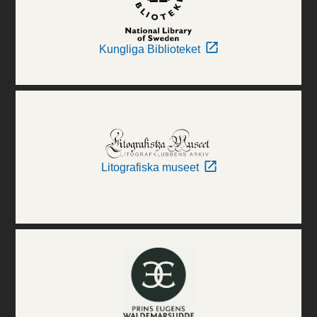
Kungliga Biblioteket
Litografiska museet