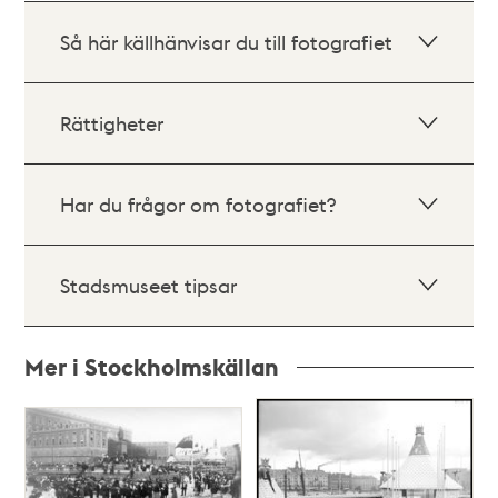
Så här källhänvisar du till fotografiet
Rättigheter
Har du frågor om fotografiet?
Stadsmuseet tipsar
Mer i Stockholmskällan
Relaterade
poster
och
teman