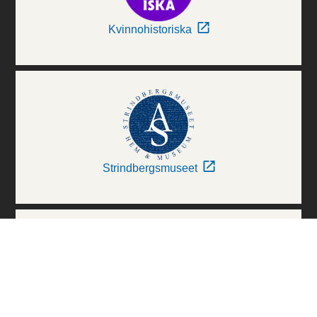
Kvinnohistoriska
Strindbergsmuseet
Thielska Galleriet