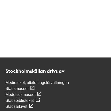
Kontakt
Stockholmskällan
Stockholmskällan drivs av
Medioteket, utbildningsförvaltningen
Stadsmuseet
Medeltidsmuseet
Stadsbiblioteket
Stadsarkivet