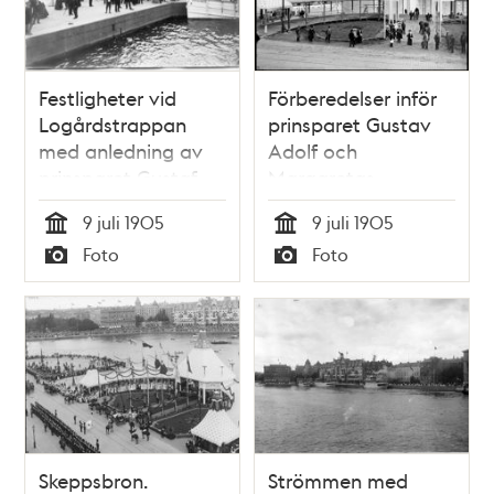
Festligheter vid
Förberedelser inför
Logårdstrappan
prinsparet Gustav
med anledning av
Adolf och
prinsparet Gustaf
Margaretas
Adolfs och
ankomst den 9 juli
9 juli 1905
9 juli 1905
Margareta av
1905
Tid
Tid
Foto
Foto
Connaughts
Typ
Typ
hemkomst 9 juli
1905 efter deras
bröllop i England
Skeppsbron.
Strömmen med