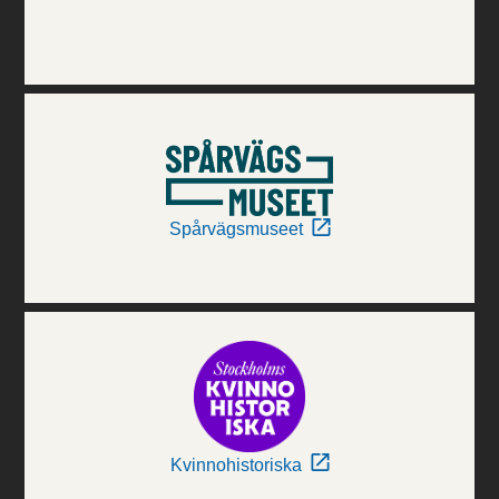
Spårvägsmuseet
Kvinnohistoriska