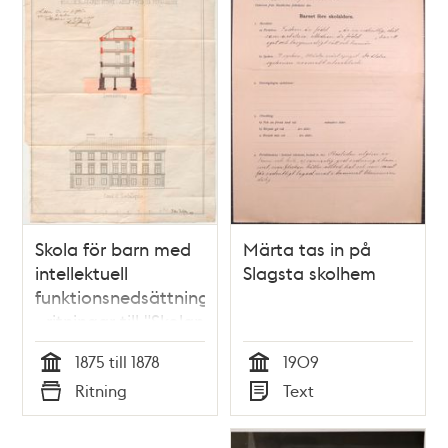
Skola för barn med
Märta tas in på
intellektuell
Slagsta skolhem
funktionsnedsättning
- ritningar till "Skolan
för sinnesslöa barn"
1875 till 1878
1909
1875-1878
Tid
Tid
Ritning
Text
Typ
Typ