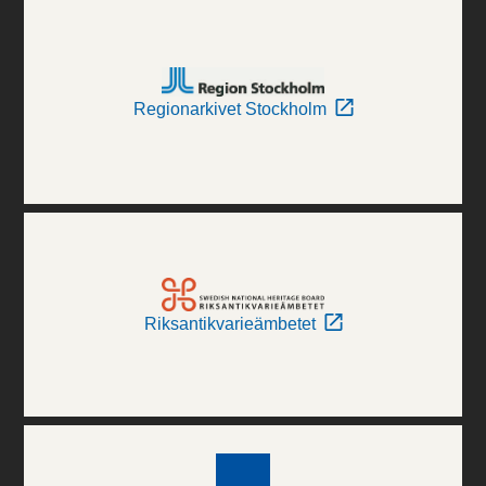
Regionarkivet Stockholm
Riksantikvarieämbetet