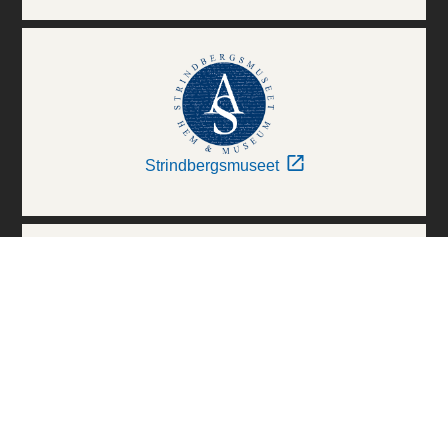
Strindbergsmuseet
Thielska Galleriet