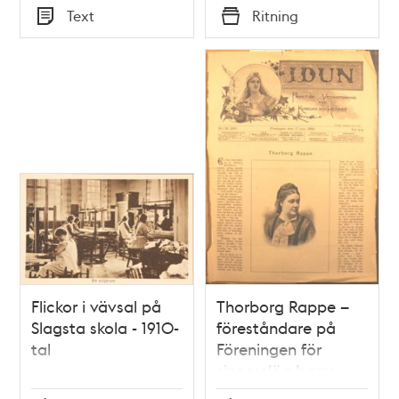
Tid
Tid
Text
Ritning
Typ
Typ
Flickor i vävsal på
Thorborg Rappe –
Slagsta skola - 1910-
föreståndare på
tal
Föreningen för
sinnesslöa barns
vårds skola