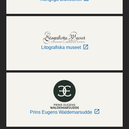
Litografiska museet
Prins Eugens Waldemarsudde