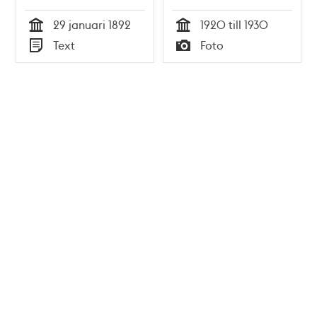
funktionsnedsättning
29 januari 1892
1920 till 1930
Tid
Tid
Text
Foto
Typ
Typ