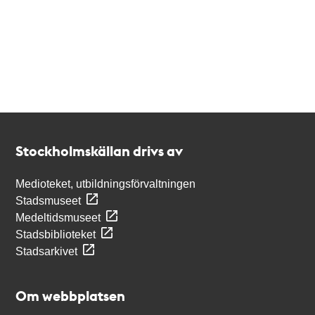
Kontakt
Stockholmskällan
Stockholmskällan drivs av
Medioteket, utbildningsförvaltningen
Stadsmuseet
Medeltidsmuseet
Stadsbiblioteket
Stadsarkivet
Om webbplatsen