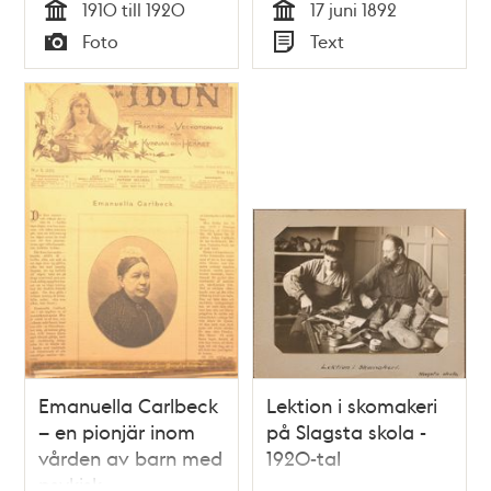
1910 till 1920
17 juni 1892
Tid
Tid
Foto
Text
Typ
Typ
Emanuella Carlbeck
Lektion i skomakeri
– en pionjär inom
på Slagsta skola -
vården av barn med
1920-tal
psykisk