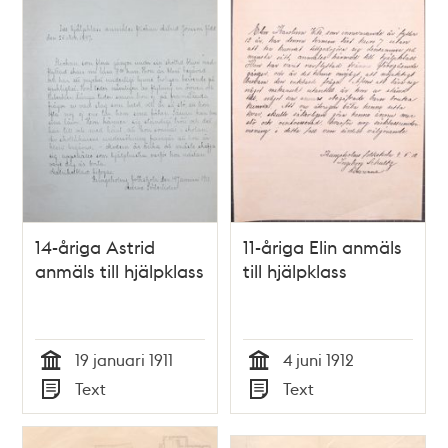
14-åriga Astrid
11-åriga Elin anmäls
anmäls till hjälpklass
till hjälpklass
19 januari 1911
4 juni 1912
Tid
Tid
Text
Text
Typ
Typ