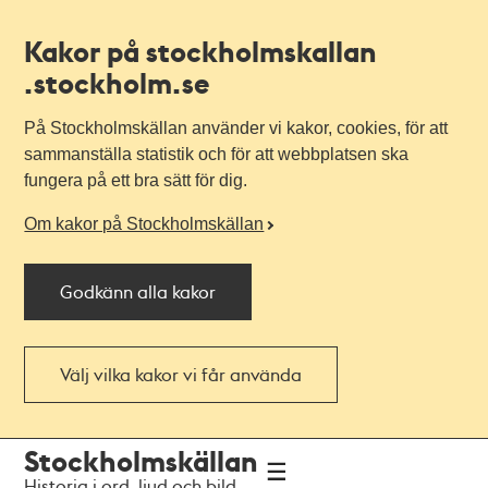
Kakor på stockholmskallan
.stockholm.se
På Stockholmskällan använder vi kakor, cookies, för att
sammanställa statistik och för att webbplatsen ska
fungera på ett bra sätt för dig.
Om kakor på Stockholmskällan
Godkänn alla kakor
Välj vilka kakor vi får använda
Till
Till
Stockholmskällan
navigationen
huvudinnehållet
Historia i ord, ljud och bild