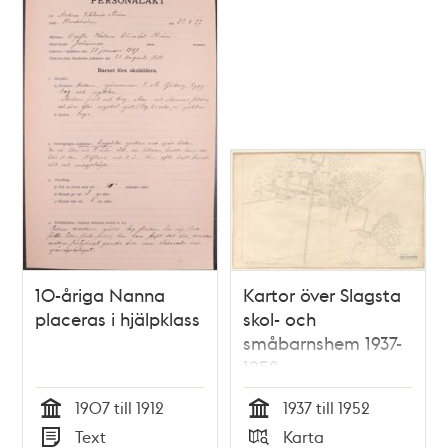
10-åriga Nanna
Kartor över Slagsta
placeras i hjälpklass
skol- och
småbarnshem 1937-
1952
(situationsplaner)
1907 till 1912
1937 till 1952
Tid
Tid
Text
Karta