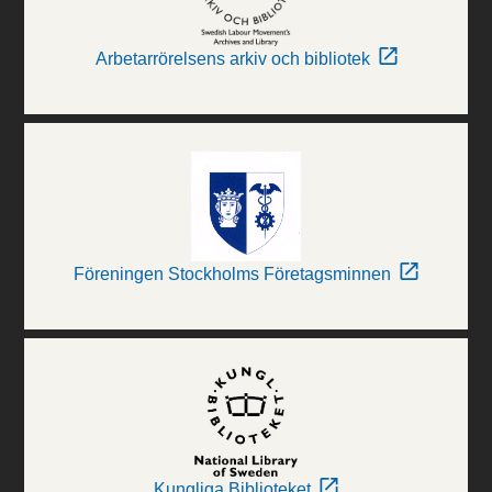
Arbetarrörelsens arkiv och bibliotek
Föreningen Stockholms Företagsminnen
Kungliga Biblioteket