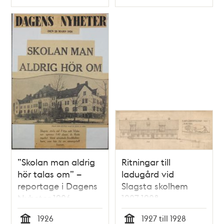
Typ
Typ
”Skolan man aldrig
Ritningar till
hör talas om” –
ladugård vid
reportage i Dagens
Slagsta skolhem
Nyheter 1926
1927-1928
1926
1927 till 1928