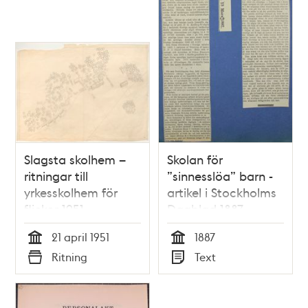
Slagsta skolhem –
Skolan för
ritningar till
”sinnesslöa” barn -
yrkesskolhem för
artikel i Stockholms
flickor 1951
Dagblad 1887
21 april 1951
1887
Tid
Tid
Ritning
Text
Typ
Typ