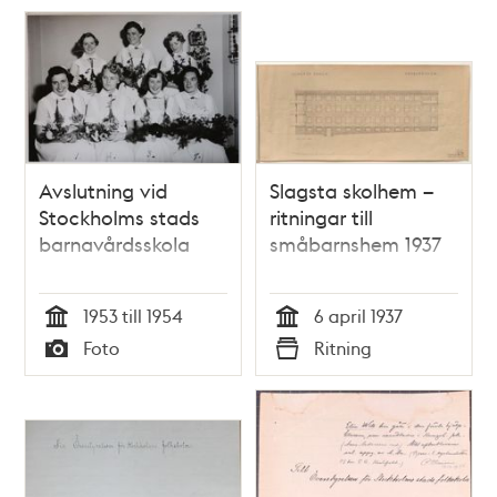
Avslutning vid
Slagsta skolhem –
Stockholms stads
ritningar till
barnavårdsskola
småbarnshem 1937
1953 till 1954
6 april 1937
Tid
Tid
Foto
Ritning
Typ
Typ