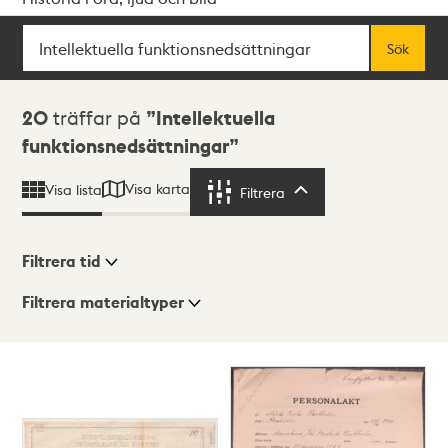
Sök
Fritextsök
Sök
Sökresultat
20
träffar på
Intellektuella
funktionsnedsättningar
Visa karta
Visa lista
Filtrera
Filtrera
Filtrera tid
Filtrera materialtyper
Visningsläge
Totalt
20
träffar
Lista
Karta