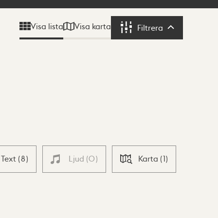
Visa karta
Visa lista
Filtrera
Filtrera
Text
(
8
)
Ljud
(
0
)
Karta
(
1
)