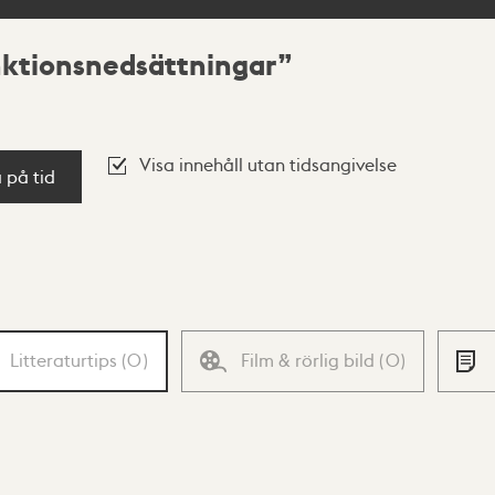
unktionsnedsättningar
Visa innehåll utan tidsangivelse
a på tid
Litteraturtips
(
0
)
Film & rörlig bild
(
0
)