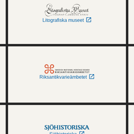
Litografiska museet
Riksantikvarieämbetet