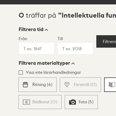
0
Intellektuella f
träffar på
Sökresultat
Filtrera tid
Från
Till
Visningsläge
Filtrer
Filtrera materialtyper
Lista
Karta
Visa inte lärarhandledningar
Ritning
(
6
)
Föremål
(
0
)
Bildkonst
(
0
)
Foto
(
5
)