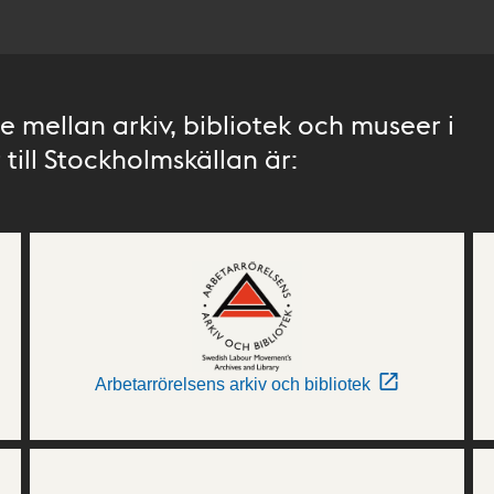
 mellan arkiv, bibliotek och museer i
till Stockholmskällan är:
Arbetarrörelsens arkiv och bibliotek