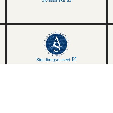
Sjöhistoriska
Strindbergsmuseet