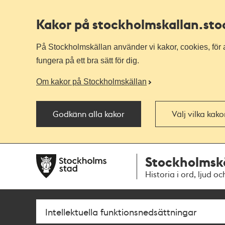
Kakor på stockholmskallan
.st
På Stockholmskällan använder vi kakor, cookies, för a
fungera på ett bra sätt för dig.
Om kakor på Stockholmskällan
Godkänn alla kakor
Välj vilka kak
Till
Till
Stockholmsk
navigationen
huvudinnehållet
Historia i ord, ljud oc
Sök
Fritextsök