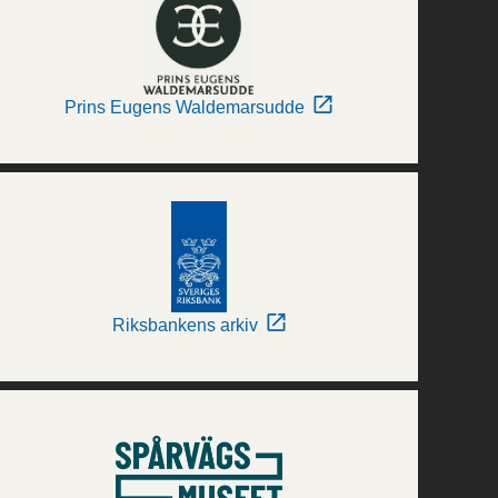
Prins Eugens Waldemarsudde
Riksbankens arkiv