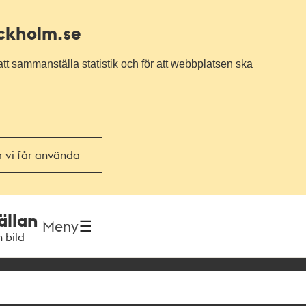
ockholm.se
tt sammanställa statistik och för att webbplatsen ska
or vi får använda
ällan
Meny
h bild