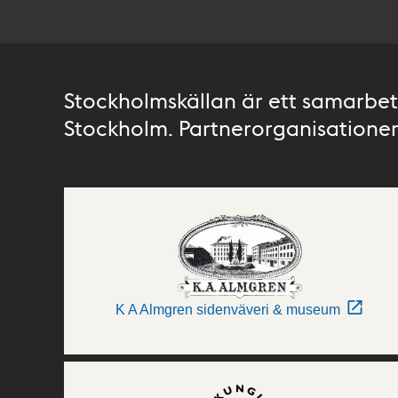
Stockholmskällan är ett samarbete
Stockholm. Partnerorganisationer 
K A Almgren sidenväveri & museum