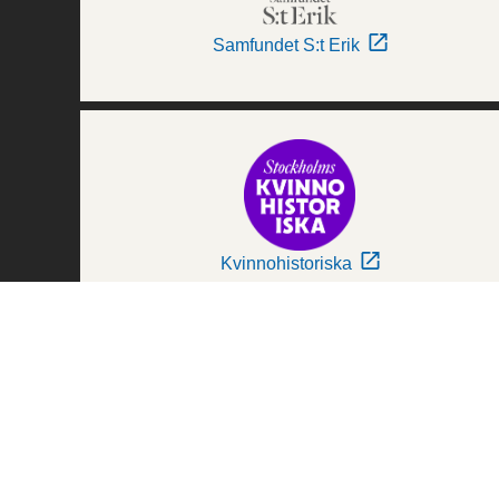
Samfundet S:t Erik
Kvinnohistoriska
Världskulturmuseerna