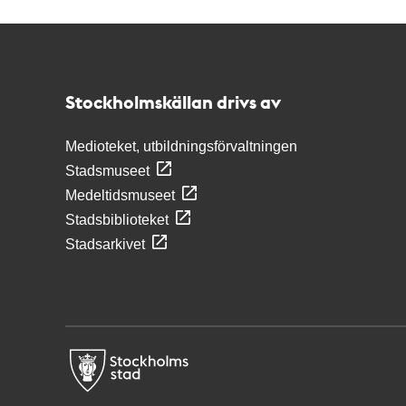
Kontakt
Stockholmskällan
Stockholmskällan drivs av
Medioteket, utbildningsförvaltningen
Stadsmuseet
Medeltidsmuseet
Stadsbiblioteket
Stadsarkivet