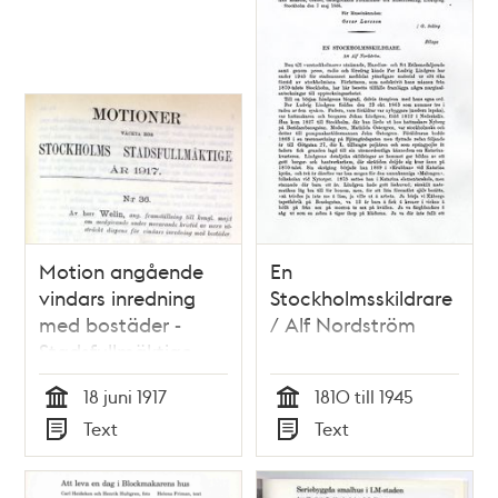
Motion angående
En
vindars inredning
Stockholmsskildrare
med bostäder -
/ Alf Nordström
Stadsfullmäktige
1917
18 juni 1917
1810 till 1945
Tid
Tid
Text
Text
Typ
Typ