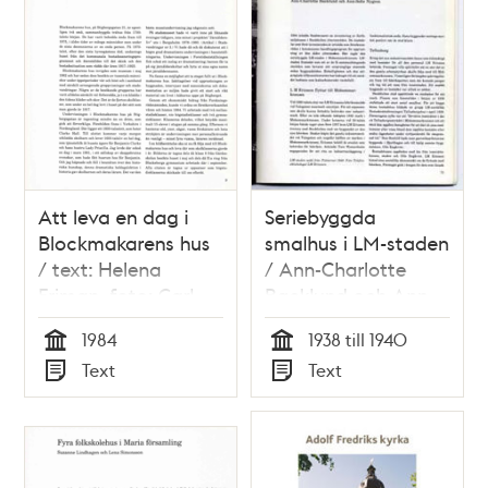
Att leva en dag i
Seriebyggda
Blockmakarens hus
smalhus i LM-staden
/ text: Helena
/ Ann-Charlotte
Friman, foto: Carl
Backlund och Ann-
Heideken och Henrik
Sofie Nygren
1984
1938 till 1940
Hultgren
Tid
Tid
Text
Text
Typ
Typ