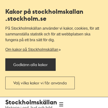
Kakor på stockholmskallan
.stockholm.se
På Stockholmskällan använder vi kakor, cookies, för att
sammanställa statistik och för att webbplatsen ska
fungera på ett bra sätt för dig.
Om kakor på Stockholmskällan
Godkänn alla kakor
Välj vilka kakor vi får använda
Till
Till
Stockholmskällan
navigationen
huvudinnehållet
Historia i ord, ljud och bild