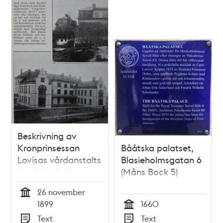
Beskrivning av
Kronprinsessan
Bååtska palatset,
Lovisas vårdanstalts
Blasieholmsgatan 6
nya barnsjukhus - ur
(Måns Bock 5)
tidskriften "Hvar 8
26 november
dag" 1899
Tid
1899
1660
Tid
Text
Text