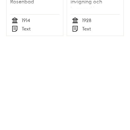
Rosenbad
invigning och
byggnad i
Biblioteksstyrelsens
1914
1928
årsberättelse 1928
Tid
Tid
Text
Text
Typ
Typ