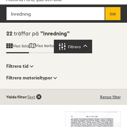
Sök
Fritextsök
Sök
Sökresultat
22
träffar på
Inredning
Visa karta
Visa lista
Filtrera
Filtrera
Filtrera tid
Filtrera materialtyper
Visningsläge
Totalt
Valda filter:
Text
Rensa filter
22
träffar
Lista
Karta