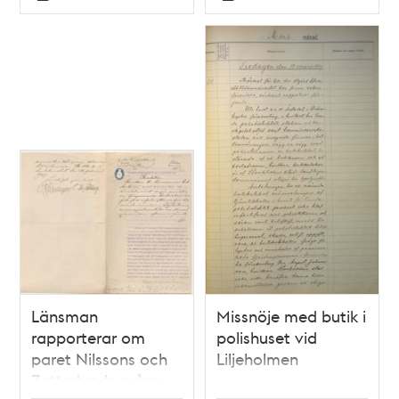
Typ
Typ
Länsman
Missnöje med butik i
rapporterar om
polishuset vid
paret Nilssons och
Liljeholmen
Zetterlunds svåra