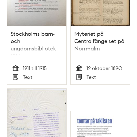
Stockholms barn-
Myteriet på
och
Centralfängelset på
ungdomsbibliotek
Norrmalm
1914
1911 till 1915
12 oktober 1890
Tid
Tid
Text
Text
Typ
Typ