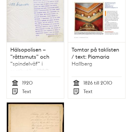
Hälsopolisen –
Tomtar på taklisten
”råttsmuts” och
/ text: Piamaria
”spindelväf” i
Hallberg
matbutik - 1920
1920
1826 till 2010
Tid
Tid
Text
Text
Typ
Typ