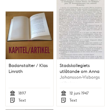
Badanstalter / Klas
Stadskollegiets
Linroth
utlåtande om Anna
Johansson-Visborgs
stiftelses
bostadshus i
1897
12 juni 1947
Kristineberg 1947
Tid
Tid
Text
Text
Typ
Typ