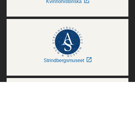
Kvinnohistoriska
Strindbergsmuseet
Thielska Galleriet