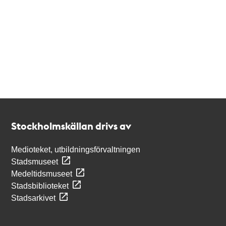
Kontakt
Stockholmskällan
Stockholmskällan drivs av
Medioteket, utbildningsförvaltningen
Stadsmuseet
Medeltidsmuseet
Stadsbiblioteket
Stadsarkivet