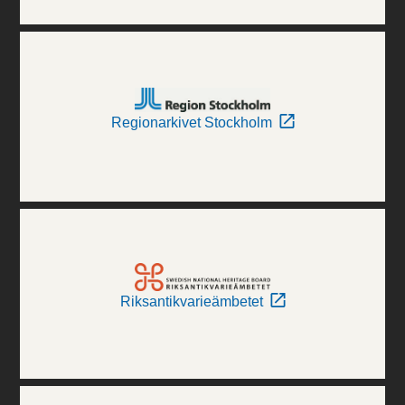
Regionarkivet Stockholm
Riksantikvarieämbetet