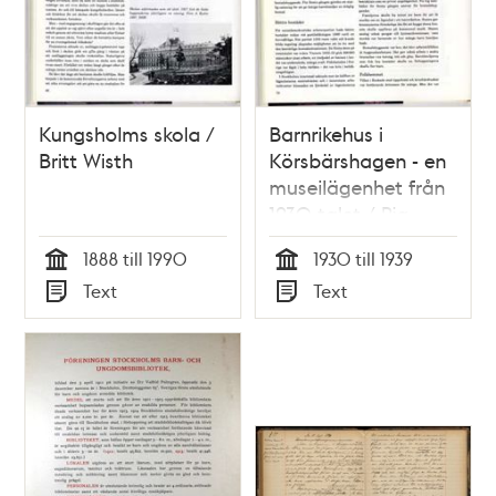
Kungsholms skola /
Barnrikehus i
Britt Wisth
Körsbärshagen - en
museilägenhet från
1930-talet / Pia
Maria Hallberg
1888 till 1990
1930 till 1939
Tid
Tid
Text
Text
Typ
Typ