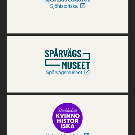
Sjöhistoriska
Spårvägsmuseet