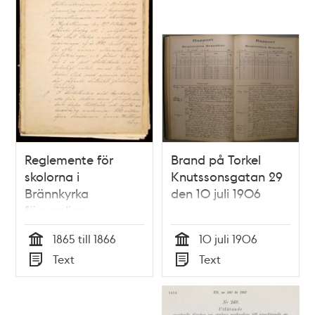
Reglemente för
Brand på Torkel
skolorna i
Knutssonsgatan 29
Brännkyrka
den 10 juli 1906
församling
(nuvarande
1865 till 1866
10 juli 1906
söderförort),
Tid
Tid
Text
Text
fastställda 1866
Typ
Typ