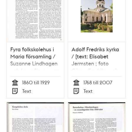
Fyra folkskolehus i
Adolf Fredriks kyrka
Maria församling /
/ [text: Elisabet
Suzanne Lindhagen
Jermsten ; foto
och Lena Simonsson
Göran Fredriksson]
1860 till 1929
1768 till 2007
Tid
Tid
Text
Text
Typ
Typ