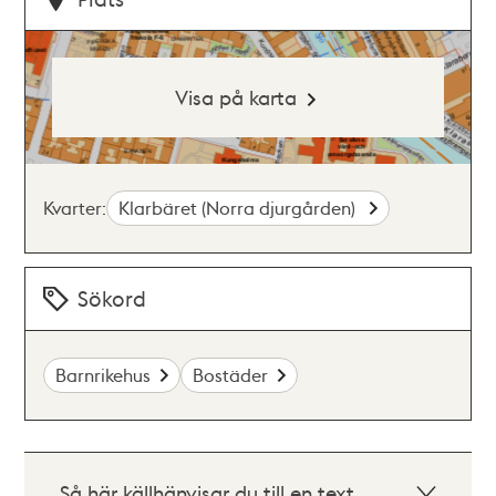
Visa på karta
Kvarter:
Klarbäret (Norra djurgården)
Sökord
Barnrikehus
Bostäder
Så här källhänvisar du till en text