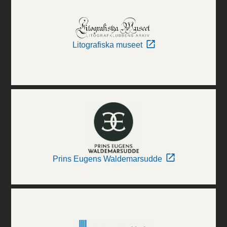
Litografiska museet
Prins Eugens Waldemarsudde