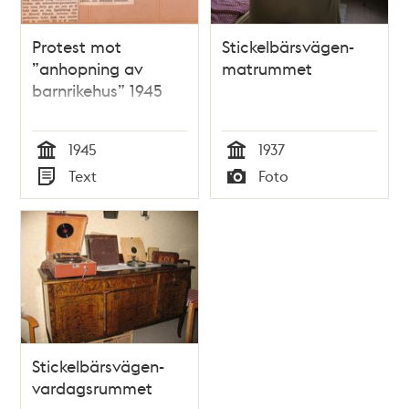
Protest mot
Stickelbärsvägen-
”anhopning av
matrummet
barnrikehus” 1945
1945
1937
Tid
Tid
Text
Foto
Typ
Typ
Stickelbärsvägen-
vardagsrummet