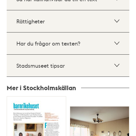
Rättigheter
Har du frågor om texten?
Stadsmuseet tipsar
Mer i Stockholmskällan
Relaterade
poster
och
teman