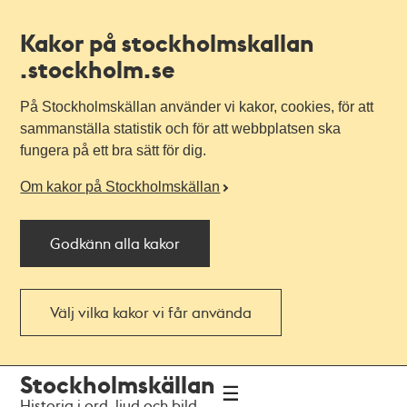
Kakor på stockholmskallan
.stockholm.se
På Stockholmskällan använder vi kakor, cookies, för att
sammanställa statistik och för att webbplatsen ska
fungera på ett bra sätt för dig.
Om kakor på Stockholmskällan
Godkänn alla kakor
Välj vilka kakor vi får använda
Till
Till
Stockholmskällan
navigationen
huvudinnehållet
Historia i ord, ljud och bild