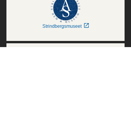
Strindbergsmuseet
Thielska Galleriet