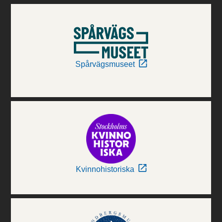
Spårvägsmuseet
Kvinnohistoriska