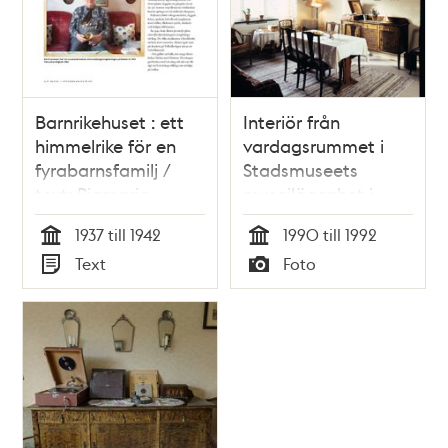
Barnrikehuset : ett
Interiör från
himmelrike för en
vardagsrummet i
fyrabarnsfamilj /
Stadsmuseets
text: Piamaria
museilägenhet i
Hallberg
barnrikehuset vid
1937 till 1942
1990 till 1992
Stickelbärsvägen 7.
Tid
Tid
Text
Foto
Typ
Typ