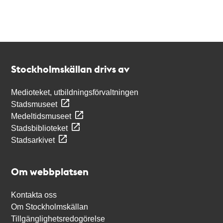
Kontakt
Stockholmskällan
Stockholmskällan drivs av
Medioteket, utbildningsförvaltningen
Stadsmuseet
Medeltidsmuseet
Stadsbiblioteket
Stadsarkivet
Om webbplatsen
Kontakta oss
Om Stockholmskällan
Tillgänglighetsredogörelse