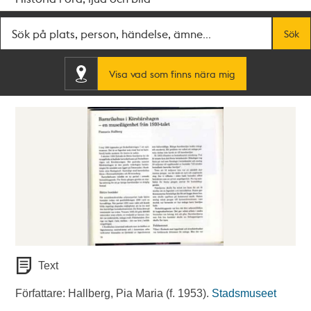
Fritextsök
Sök
Visa vad som finns nära mig
Text
Författare: Hallberg, Pia Maria (f. 1953).
Stadsmuseet