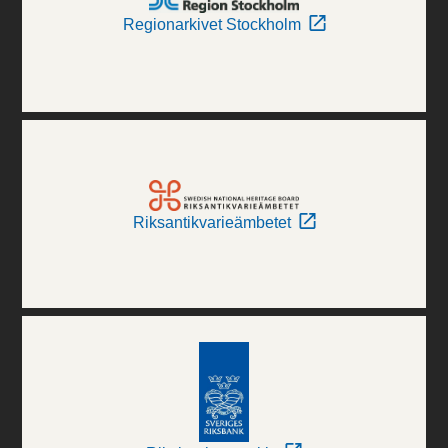
Regionarkivet Stockholm
Riksantikvarieämbetet