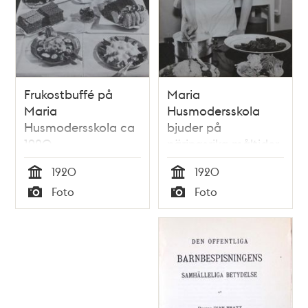
Frukostbuffé på
Maria
Maria
Husmodersskola
Husmodersskola ca
bjuder på
1920
näringsrika måltider
cirka 1920
1920
1920
Tid
Tid
Foto
Foto
Typ
Typ