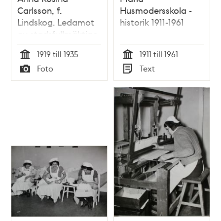
Carlsson, f.
Husmodersskola -
Lindskog. Ledamot
historik 1911-1961
av stadsfullmäktige
1919-1935
1919 till 1935
1911 till 1961
Tid
Tid
Foto
Text
Typ
Typ