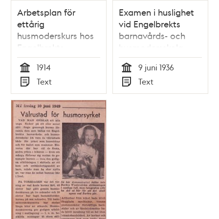
Arbetsplan för
Examen i huslighet
ettårig
vid Engelbrekts
husmoderskurs hos
barnavårds- och
Engelbrekts
husmodersskola
barnkrubba
1914
9 juni 1936
Tid
Tid
Text
Text
Typ
Typ