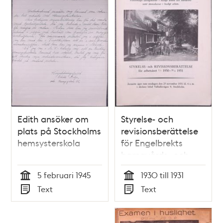
Edith ansöker om
Styrelse- och
plats på Stockholms
revisionsberättelse
hemsysterskola
för Engelbrekts
barnavårds- och
husmodersskola
5 februari 1945
1930 till 1931
Tid
Tid
Text
Text
Typ
Typ