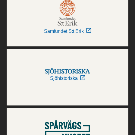
Samfundet S:t Erik
Sjöhistoriska