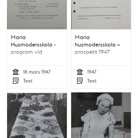
Maria
Maria
Husmodersskola -
husmodersskola –
program vid
prospekt 1947
invignig av nya
lokaler 1947
18 mars 1947
1947
Tid
Tid
Text
Text
Typ
Typ