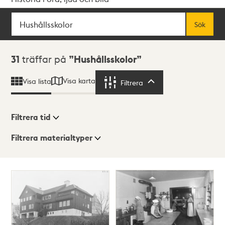
Sök
Fritextsök
Sök
Sökresultat
31
träffar på
Hushållsskolor
Visa karta
Visa lista
Filtrera
Filtrera
Filtrera tid
Filtrera materialtyper
Visningsläge
Totalt
31
träffar
Lista
Karta