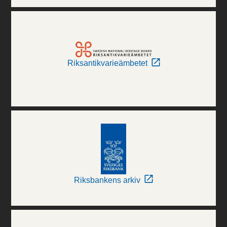
Riksantikvarieämbetet
Riksbankens arkiv