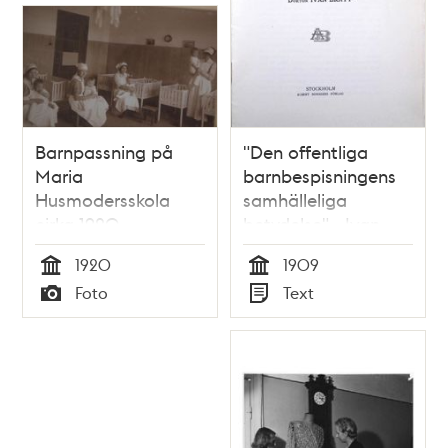
Barnpassning på
"Den offentliga
Maria
barnbespisningens
Husmodersskola
samhälleliga
cirka 1920
betydelse" - Ivan
Bratt 1909
1920
1909
Tid
Tid
Foto
Text
Typ
Typ