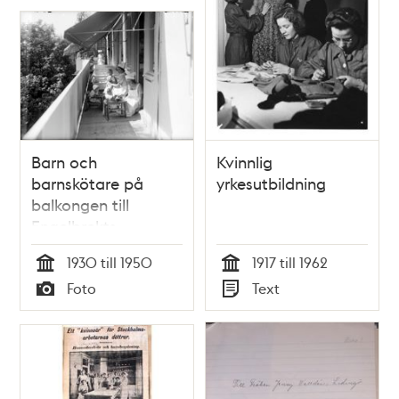
Barn och
Kvinnlig
barnskötare på
yrkesutbildning
balkongen till
Engelbrekts
Barnavårds &
1930 till 1950
1917 till 1962
Husmodersskola..
Tid
Tid
Foto
Text
Typ
Typ