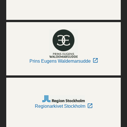
Prins Eugens Waldemarsudde
Regionarkivet Stockholm