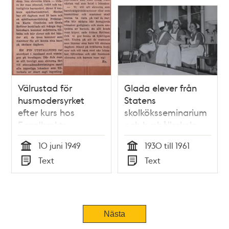
Välrustad för
Glada elever från
husmodersyrket
Statens
efter kurs hos
skolköksseminarium
Engelbrekts
och hushållsskola
barnavårds- och
10 juni 1949
1930 till 1961
husmodersskola
Tid
Tid
Text
Text
Typ
Typ
Nästa