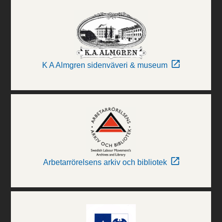
K A Almgren sidenväveri & museum
Arbetarrörelsens arkiv och bibliotek