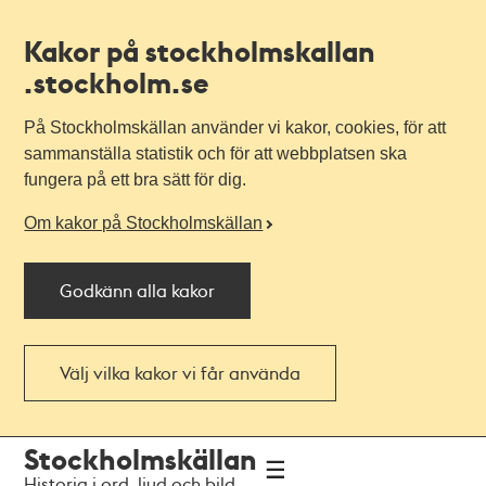
Kakor på stockholmskallan
.stockholm.se
På Stockholmskällan använder vi kakor, cookies, för att
sammanställa statistik och för att webbplatsen ska
fungera på ett bra sätt för dig.
Om kakor på Stockholmskällan
Godkänn alla kakor
Välj vilka kakor vi får använda
Till
Till
Stockholmskällan
navigationen
huvudinnehållet
Historia i ord, ljud och bild