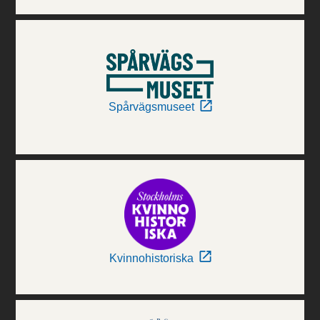
Spårvägsmuseet
Kvinnohistoriska