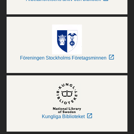
Föreningen Stockholms Företagsminnen
Kungliga Biblioteket