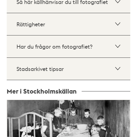
Så här källhänvisar du till fotografiet
Rättigheter
Har du frågor om fotografiet?
Stadsarkivet tipsar
Mer i Stockholmskällan
Relaterade
poster
och
teman