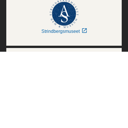
Strindbergsmuseet
Thielska Galleriet