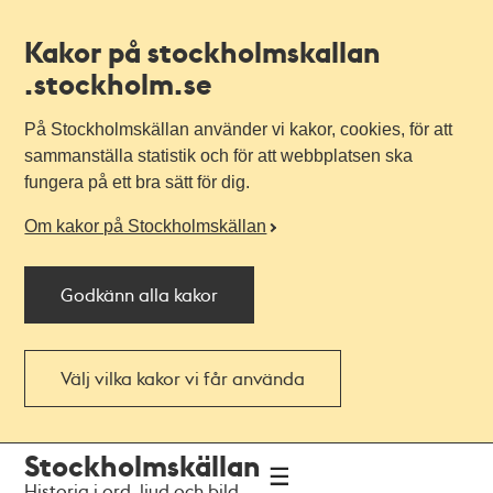
Kakor på stockholmskallan
.stockholm.se
På Stockholmskällan använder vi kakor, cookies, för att
sammanställa statistik och för att webbplatsen ska
fungera på ett bra sätt för dig.
Om kakor på Stockholmskällan
Godkänn alla kakor
Välj vilka kakor vi får använda
Till
Till
Stockholmskällan
navigationen
huvudinnehållet
Historia i ord, ljud och bild