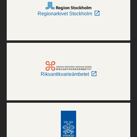
Regionarkivet Stockholm
Riksantikvarieämbetet