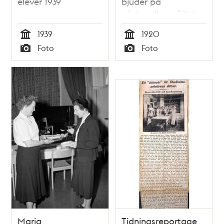
elever 1939
bjuder på
näringsrika måltider
cirka 1920
1939
1920
Tid
Tid
Foto
Foto
Typ
Typ
Maria
Tidningsreportage