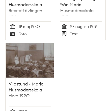
Husmodersskola.
från Maria
Recepttävlingen
Husmodersskola
""Så lagar vi
1912
potatis"". Vinnaren
12 maj 1950
27 augusti 1912
Greta Hansson
Tid
Tid
Foto
Text
bjuder Aina Erlander
Typ
Typ
Vilostund - Maria
Husmodersskola
cirka 1920