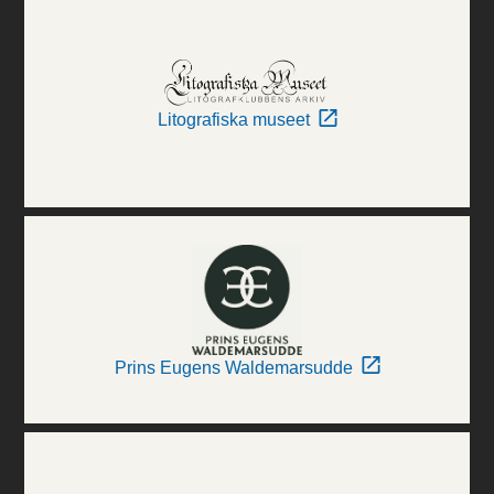
Litografiska museet
Prins Eugens Waldemarsudde