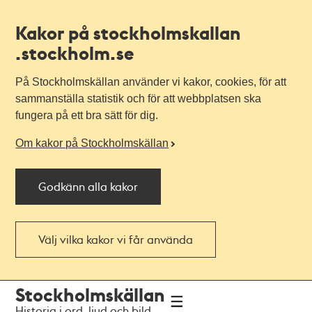
Kakor på stockholmskallan
.stockholm.se
På Stockholmskällan använder vi kakor, cookies, för att
sammanställa statistik och för att webbplatsen ska
fungera på ett bra sätt för dig.
Om kakor på Stockholmskällan
Godkänn alla kakor
Välj vilka kakor vi får använda
Till
Till
Stockholmskällan
navigationen
huvudinnehållet
Historia i ord, ljud och bild