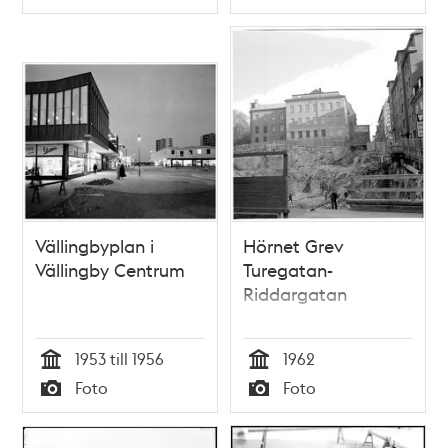
Typ
Typ
Vällingbyplan i
Hörnet Grev
Vällingby Centrum
Turegatan-
Riddargatan
1953 till 1956
1962
Tid
Tid
Foto
Foto
Typ
Typ