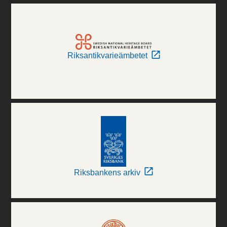
Riksantikvarieämbetet
Riksbankens arkiv