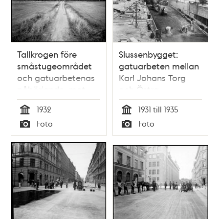
Tallkrogen före
Slussenbygget:
småstugeområdet
gatuarbeten mellan
och gatuarbetenas
Karl Johans Torg
påbörjande, mot
och Östra
nordost
Slussgatan,
1932
1931 till 1935
Tid
Tid
Foto
Foto
Typ
Typ