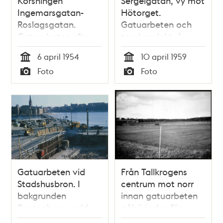
Korsningen
Sergelgatan, vy mot
Ingemarsgatan-
Hötorget.
Roslagsgatan.
Gatuarbeten och
Gatuarbeten efter
torghandel två
översvämning.
dagar innan
6 april 1954
10 april 1959
Huvudventilen i
invigningen av den
Tid
Tid
Foto
Foto
Vanadislundens
första färdigbyggda
Typ
Typ
vattenreservoar
hötorgsskrapan
gick sönder och
åtta miljoner liter
vatten forsade ner
för berget
Gatuarbeten vid
Från Tallkrogens
Stadshusbron. I
centrum mot norr
bakgrunden
innan gatuarbeten
Pontonbron sedd
påbörjades för
mot Riddarholmen
Tallkrogens