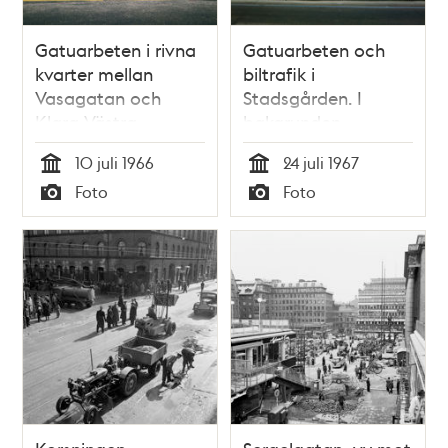
Gatuarbeten i rivna
Gatuarbeten och
kvarter mellan
biltrafik i
Vasagatan och
Stadsgården. I
Klara Västra
bakgrunden
Kyrkogata. Vy från
passagerarfartygen
10 juli 1966
24 juli 1967
Tegelbacken mot kv.
Kungsholm och
Tid
Tid
Foto
Foto
Uggleborg, Svalan
Sagafjord (norskt)
Typ
Typ
och Sköldpaddan
för ankar på
Strömmen