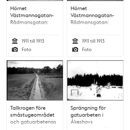
Hörnet
Hörnet
Västmannagatan-
Västmannagatan-
Rådmansgatan:
Rådmansgatan:
gatuarbeten,
gatuarbeten,
läggning av asfalt
läggning av asfalt
1911 till 1913
1911 till 1913
(?)
(?). I bakgr.
Tid
Tid
Foto
Foto
Rådmansgatan
Typ
Typ
västerut och Adolf
Fredriks Folkskola i
kv. Blosset
Tallkrogen före
Sprängning för
småstugeområdet
gatuarbeten i
och gatuarbetenas
Åkeshovs
påbörjande, från
småstugeområde.