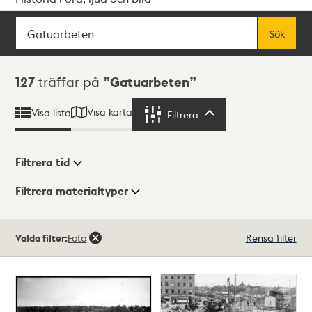
Sök
Fritextsök
Sök
Sökresultat
127
träffar på
Gatuarbeten
Visa karta
Visa lista
Filtrera
Filtrera
Filtrera tid
Filtrera materialtyper
Visningsläge
Totalt
Valda filter:
Foto
Rensa filter
127
träffar
Lista
Karta