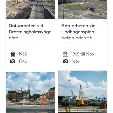
Gatuarbeten vid
Gatuarbeten vid
Drottningholmsvägen
Lindhagensplan. I
nära
bakgrunden t.h.
Lindhagensplan
Lindhagensgatan
1965
1965 till 1966
Tid
Tid
Foto
Foto
Typ
Typ