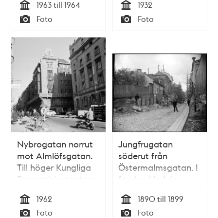
1963 till 1964
1932
småstugeområde
Tid
Tid
Foto
Foto
Typ
Typ
Nybrogatan norrut
Jungfrugatan
mot Almlöfsgatan.
söderut från
Till höger Kungliga
Östermalmsgatan. I
Dramatiska teatern
fonden Hedvig
Eleonora kyrka
1962
1890 till 1899
Tid
Tid
Foto
Foto