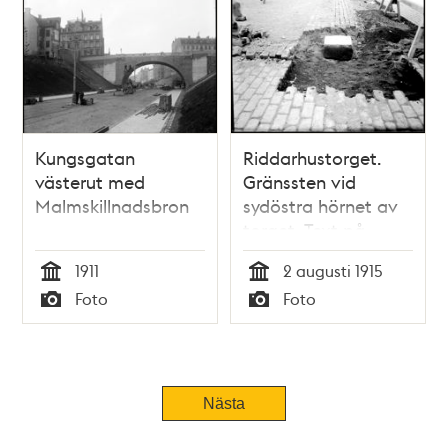
Kungsgatan
Riddarhustorget.
västerut med
Gränssten vid
Malmskillnadsbron
sydöstra hörnet av
torget. Text på
stenen: A:o 1764 R.H
1911
2 augusti 1915
Tid
Tid
Foto
Foto
Typ
Typ
Nästa