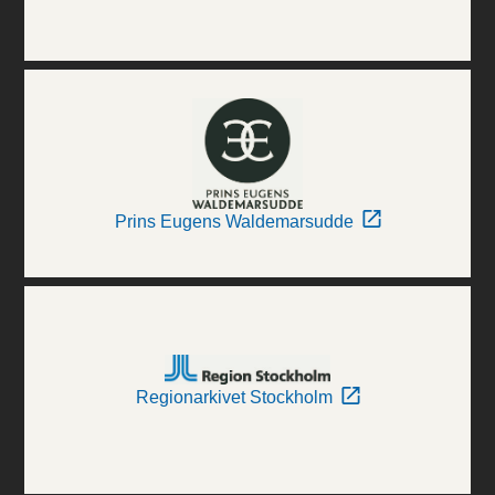
Prins Eugens Waldemarsudde
Regionarkivet Stockholm