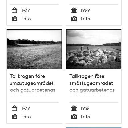
centrum mot
Vintertid
1932
1929
sydväst
Tid
Tid
Foto
Foto
Typ
Typ
Tallkrogen före
Tallkrogen före
småstugeområdet
småstugeområdet
och gatuarbetenas
och gatuarbetenas
påbörjande, från
påbörjande, från
centrum mot väster
centrum mot
1932
1932
sydost.
Tid
Tid
Foto
Foto
Typ
Typ