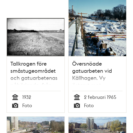
Tallkrogen före
Översnöade
småstugeområdet
gatuarbeten vid
och gatuarbetenas
Källhagen. Vy
påbörjande, från
österut mot
centrum mot öster
värdshuset och
1932
2 februari 1965
Kaknästornet
Tid
Tid
Foto
Foto
Typ
Typ