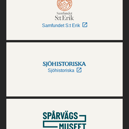
Samfundet S:t Erik
Sjöhistoriska