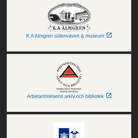
K A Almgren sidenväveri & museum
Arbetarrörelsens arkiv och bibliotek