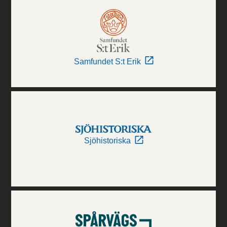
Samfundet S:t Erik
Sjöhistoriska