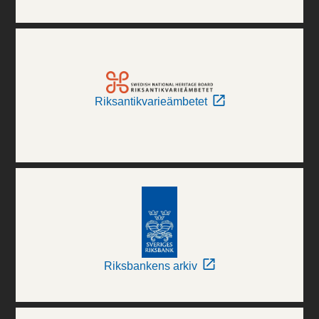
Riksantikvarieämbetet
Riksbankens arkiv