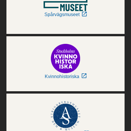
Spårvägsmuseet
Kvinnohistoriska