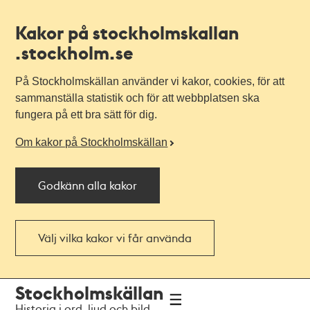
Kakor på stockholmskallan
.stockholm.se
På Stockholmskällan använder vi kakor, cookies, för att
sammanställa statistik och för att webbplatsen ska
fungera på ett bra sätt för dig.
Om kakor på Stockholmskällan
Godkänn alla kakor
Välj vilka kakor vi får använda
Till
Till
Stockholmskällan
navigationen
huvudinnehållet
Historia i ord, ljud och bild