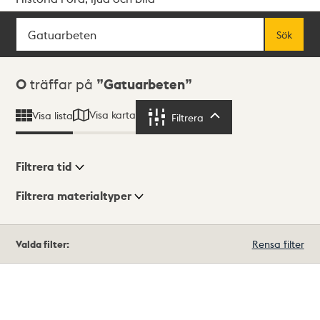
Sök
Fritextsök
Sök
Sökresultat
0
träffar på
Gatuarbeten
Visa karta
Visa lista
Filtrera
Filtrera
Filtrera tid
Filtrera materialtyper
Visningsläge
Totalt
Valda filter:
Rensa filter
0
träffar
Lista
Karta