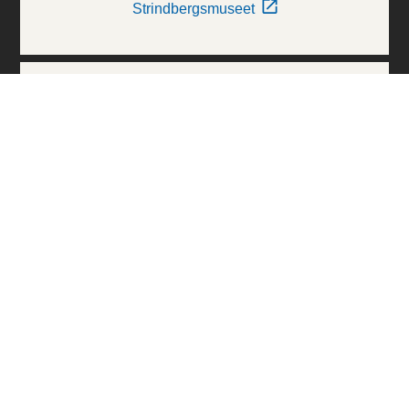
Strindbergsmuseet
Thielska Galleriet
Världskulturmuseerna