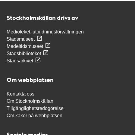
Kontakt
Stockholmskällan
Stockholmskällan drivs av
Medioteket, utbildningsförvaltningen
Stadsmuseet
Medeltidsmuseet
Stadsbiblioteket
Stadsarkivet
Om webbplatsen
Kontakta oss
Om Stockholmskällan
Tillgänglighetsredogörelse
Om kakor på webbplatsen
Sociala medier