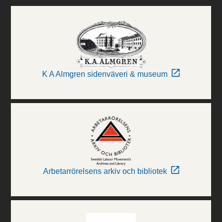
K A Almgren sidenväveri & museum
Arbetarrörelsens arkiv och bibliotek