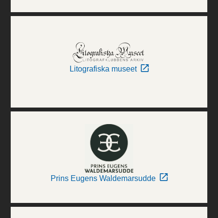
Litografiska museet
Prins Eugens Waldemarsudde