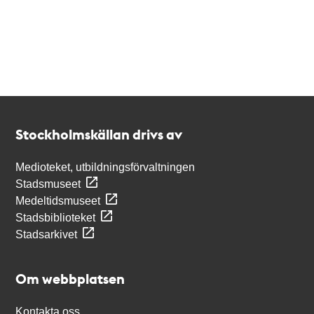
Kontakt
Stockholmskällan
Stockholmskällan drivs av
Medioteket, utbildningsförvaltningen
Stadsmuseet
Medeltidsmuseet
Stadsbiblioteket
Stadsarkivet
Om webbplatsen
Kontakta oss