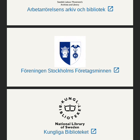
Arbetarrörelsens arkiv och bibliotek
Föreningen Stockholms Företagsminnen
Kungliga Biblioteket