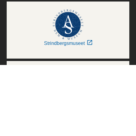
Strindbergsmuseet
Thielska Galleriet