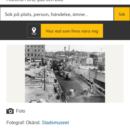
Fritextsök
Sök
Visa vad som finns nära mig
Foto
Fotograf: Okänd.
Stadsmuseet