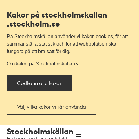
Kakor på stockholmskallan
.stockholm.se
På Stockholmskällan använder vi kakor, cookies, för att
sammanställa statistik och för att webbplatsen ska
fungera på ett bra sätt för dig.
Om kakor på Stockholmskällan
Godkänn alla kakor
Välj vilka kakor vi får använda
Till
Till
Stockholmskällan
navigationen
huvudinnehållet
Historia i ord, ljud och bild