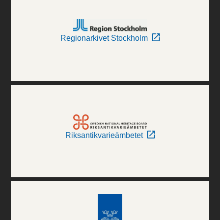
Regionarkivet Stockholm
Riksantikvarieämbetet