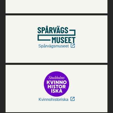
Spårvägsmuseet
Kvinnohistoriska