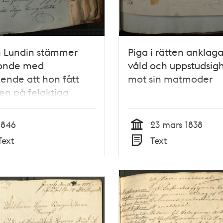
n Lundin stämmer
Piga i rätten anklaga
onde med
våld och uppstudsig
ende att hon fått
mot sin matmoder
en på felaktiga
der
1846
23 mars 1838
Tid
Text
Text
Typ