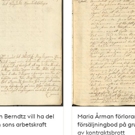
 Berndtz vill ha del
Maria Årman förlorar
n sons arbetskraft
försäljningbod på g
av kontraktsbrott