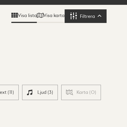
Visa karta
Visa lista
Filtrera
Filtrera
Text
(
11
)
Ljud
(
3
)
Karta
(
0
)