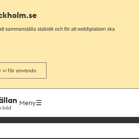
ockholm.se
tt sammanställa statistik och för att webbplatsen ska
or vi får använda
ällan
Meny
h bild