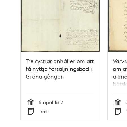
Tre systrar anhåller om att
Varv
få nyttja försäljningsbod i
om at
Gröna gången
allm
båtsk
6 april 1817
Tid
Tid
Text
Typ
Typ