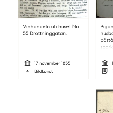
Vinhandeln uti huset No
Piga
55 Drottninggatan.
husb
påstå
spark
grun
17 november 1855
Tid
Tid
Bildkonst
Typ
Typ