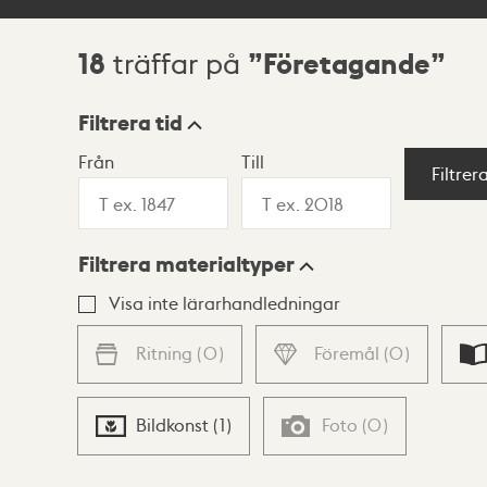
18
Företagande
träffar på
Sökresultat
Filtrera tid
Från
Till
Visningsläge
Filtrer
Filtrera materialtyper
Lista
Karta
Visa inte lärarhandledningar
Ritning
(
0
)
Föremål
(
0
)
Bildkonst
(
1
)
Foto
(
0
)