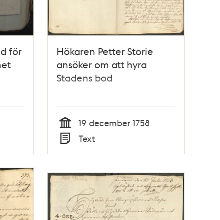
d för
Hökaren Petter Storie
het
ansöker om att hyra
Stadens bod
19 december 1758
Tid
Text
Typ