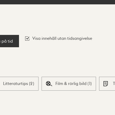
Visa innehåll utan tidsangivelse
a på tid
Litteraturtips
(
2
)
Film & rörlig bild
(
1
)