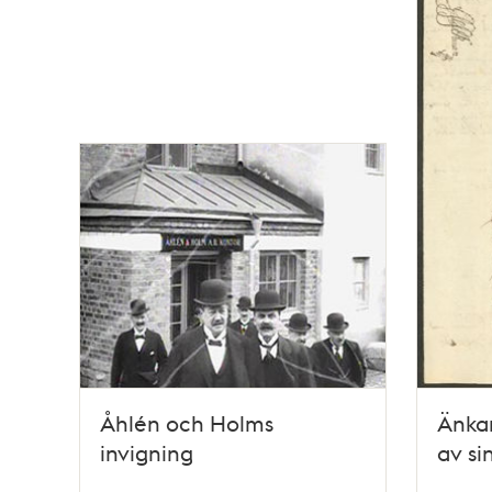
Åhlén och Holms
Änkan
invigning
av si