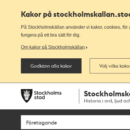
Kakor på stockholmskallan
.st
På Stockholmskällan använder vi kakor, cookies, för a
fungera på ett bra sätt för dig.
Om kakor på Stockholmskällan
Godkänn alla kakor
Välj vilka kak
Till
Till
Stockholmsk
navigationen
huvudinnehållet
Historia i ord, ljud oc
Sök
Fritextsök