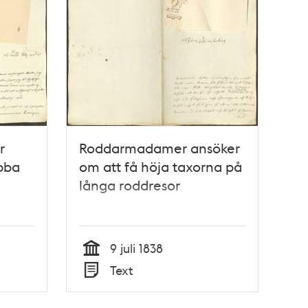
r
Roddarmadamer ansöker
bba
om att få höja taxorna på
långa roddresor
9 juli 1838
Tid
Text
Typ