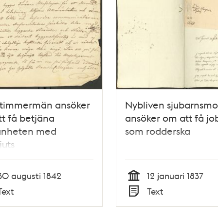
stimmermän ansöker
Nybliven sjubarnsmo
t få betjäna
ansöker om att få jo
änheten med
som rodderska
juts
30 augusti 1842
12 januari 1837
Tid
Text
Text
Typ