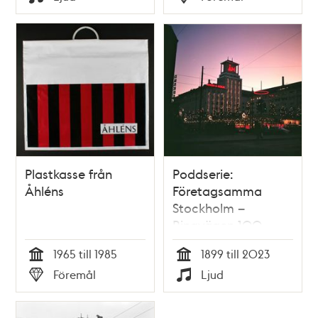
Typ
Typ
Plastkasse från
Poddserie:
Åhléns
Företagsamma
Stockholm –
Ringvägen 100,
Åhléns
1965 till 1985
1899 till 2023
Tid
Tid
Föremål
Ljud
Typ
Typ