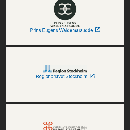
Prins Eugens Waldemarsudde
Regionarkivet Stockholm