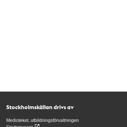
Kontakt
Stockholmskällan
Stockholmskällan drivs av
Medioteket, utbildningsförvaltningen