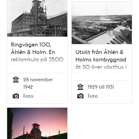
Ringvägen 100,
Åhlén & Holm. En
Utsikt från Åhlén &
reklamkula på 3500
Holms tornbyggnad
kilo placerades på
åt SO över växthus i
varuhusets tak. Det
Stadens trädgård,
28 november
är en tidskula, med
Hammarbyleden
Tid
1942
1929 till 1931
fyra urtavlor, en
och General Motors
Tid
Foto
Foto
neonljusring och en
fabriksanläggning
Typ
Typ
dalahäst ovanpå