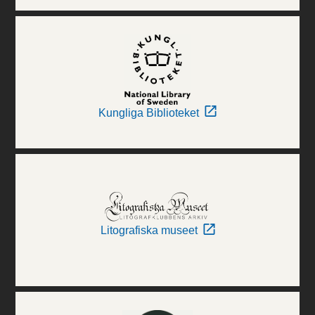
Kungliga Biblioteket
Litografiska museet