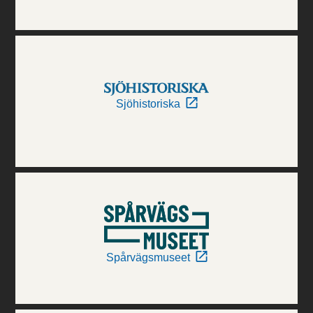
Sjöhistoriska
Spårvägsmuseet