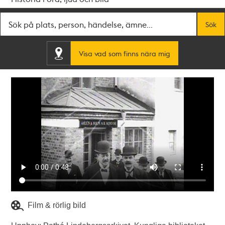
Fritextsök
Sök
Visa vad som finns nära mig
Film & rörlig bild