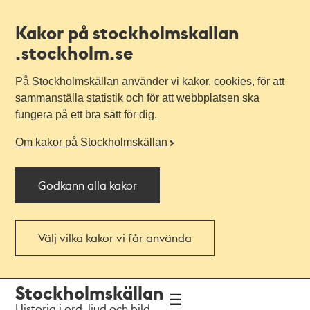
Kakor på stockholmskallan
.stockholm.se
På Stockholmskällan använder vi kakor, cookies, för att
sammanställa statistik och för att webbplatsen ska
fungera på ett bra sätt för dig.
Om kakor på Stockholmskällan
Godkänn alla kakor
Välj vilka kakor vi får använda
Till
Till
Stockholmskällan
navigationen
huvudinnehållet
Historia i ord, ljud och bild