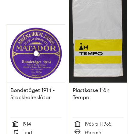
och
teman
Bondetåget 1914 -
Plastkasse från
Stockholmslåtar
Tempo
1914
1965 till 1985
Tid
Tid
Ljud
Föremål