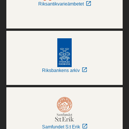
Riksantikvarieämbetet
Riksbankens arkiv
Samfundet S:t Erik