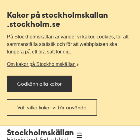
Kakor på stockholmskallan
.stockholm.se
På Stockholmskällan använder vi kakor, cookies, för att
sammanställa statistik och för att webbplatsen ska
fungera på ett bra sätt för dig.
Om kakor på Stockholmskällan
Godkänn alla kakor
Välj vilka kakor vi får använda
Till
Till
Stockholmskällan
navigationen
huvudinnehållet
Historia i ord, ljud och bild