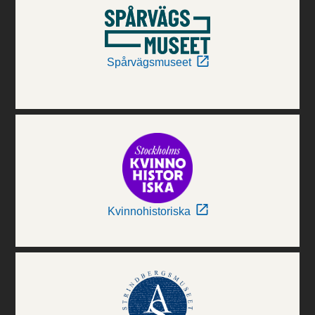
Spårvägsmuseet
Kvinnohistoriska