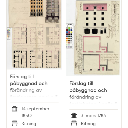
Förslag till
påbyggnad och
Förslag till
förändring av
påbyggnad och
fastigheten Apollo 5
förändring av
fastigheten Apollo 5
14 september
Tid
1850
31 mars 1783
Tid
Ritning
Ritning