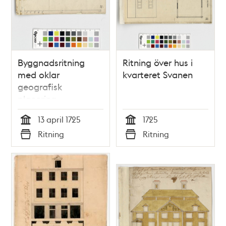
Byggnadsritning
Ritning över hus i
med oklar
kvarteret Svanen
geografisk
placering
13 april 1725
1725
Tid
Tid
Ritning
Ritning
Typ
Typ