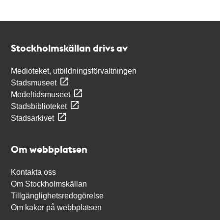
Kontakt
Stockholmskällan
Stockholmskällan drivs av
Medioteket, utbildningsförvaltningen
Stadsmuseet
Medeltidsmuseet
Stadsbiblioteket
Stadsarkivet
Om webbplatsen
Kontakta oss
Om Stockholmskällan
Tillgänglighetsredogörelse
Om kakor på webbplatsen