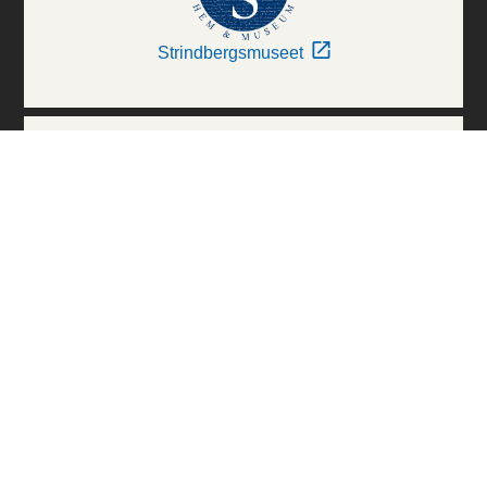
Strindbergsmuseet
Thielska Galleriet
Världskulturmuseerna