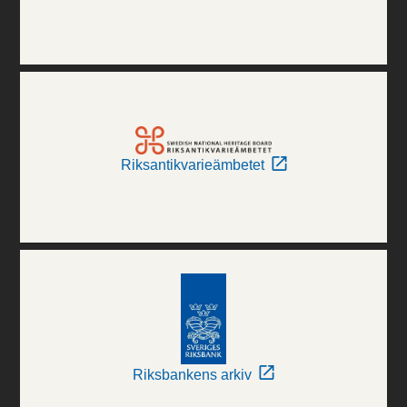
Riksantikvarieämbetet
Riksbankens arkiv