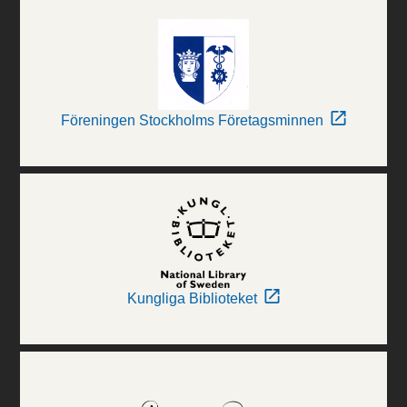
Föreningen Stockholms Företagsminnen
Kungliga Biblioteket