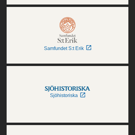
Samfundet S:t Erik
Sjöhistoriska