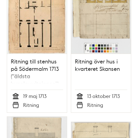
Ritning till stenhus
Ritning över hus i
på Södermalm 1713
kvarteret Skansen
("äldsta
bygglovsritningen")
19 maj 1713
13 oktober 1713
Tid
Tid
Ritning
Ritning
Typ
Typ