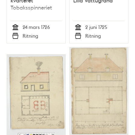
kvarteret
Lilla Vattugränd
Tobaksspinneriet
24 mars 1726
2 juni 1725
Tid
Tid
Ritning
Ritning
Typ
Typ