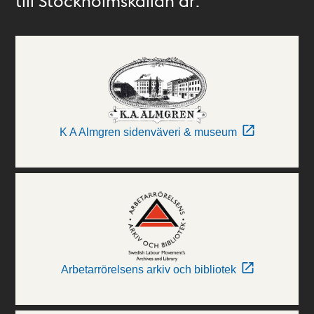
till Stockholmskällan är:
K A Almgren sidenväveri & museum
Arbetarrörelsens arkiv och bibliotek