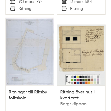
20 mars 1794
13 mars 1764
Tid
Tid
Ritning
Ritning
Typ
Typ
Ritningar till Riksby
Ritning över hus i
folkskola
kvarteret
Bergsklippan