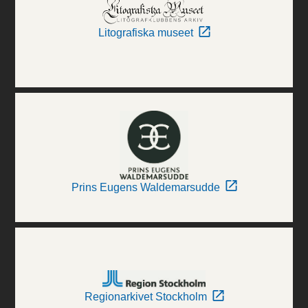
Litografiska museet
Prins Eugens Waldemarsudde
Regionarkivet Stockholm