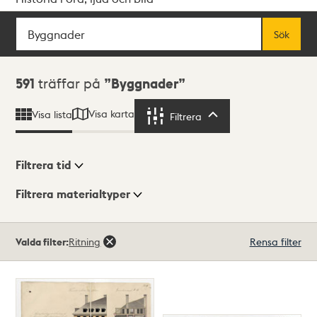
Sök
Fritextsök
Sök
Sökresultat
591
träffar på
Byggnader
Visa karta
Visa lista
Filtrera
Filtrera
Filtrera tid
Filtrera materialtyper
Visningsläge
Totalt
Valda filter:
Ritning
Rensa filter
591
träffar
Lista
Karta