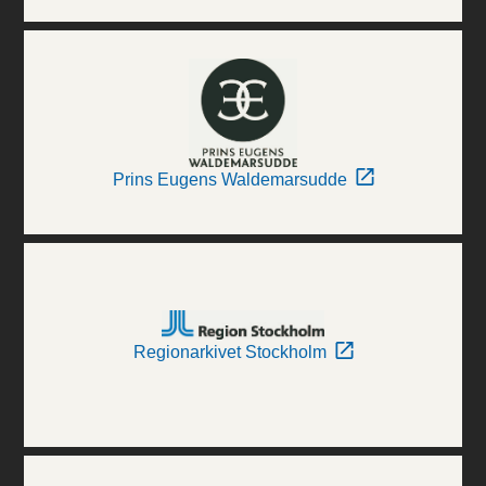
Prins Eugens Waldemarsudde
Regionarkivet Stockholm