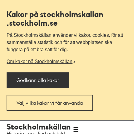
Kakor på stockholmskallan
.stockholm.se
På Stockholmskällan använder vi kakor, cookies, för att
sammanställa statistik och för att webbplatsen ska
fungera på ett bra sätt för dig.
Om kakor på Stockholmskällan
Godkänn alla kakor
Välj vilka kakor vi får använda
Till
Till
Stockholmskällan
navigationen
huvudinnehållet
Historia i ord, ljud och bild