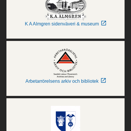
K A Almgren sidenväveri & museum
Arbetarrörelsens arkiv och bibliotek