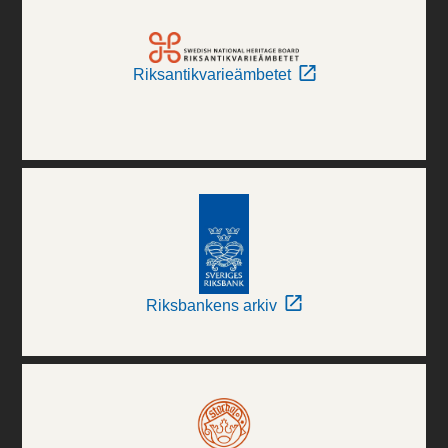
Riksantikvarieämbetet
Riksbankens arkiv