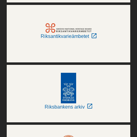
Riksantikvarieämbetet
Riksbankens arkiv