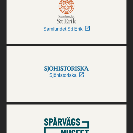
Samfundet S:t Erik
Sjöhistoriska