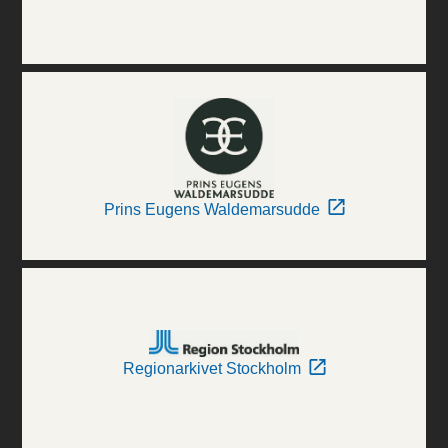
Prins Eugens Waldemarsudde
Regionarkivet Stockholm