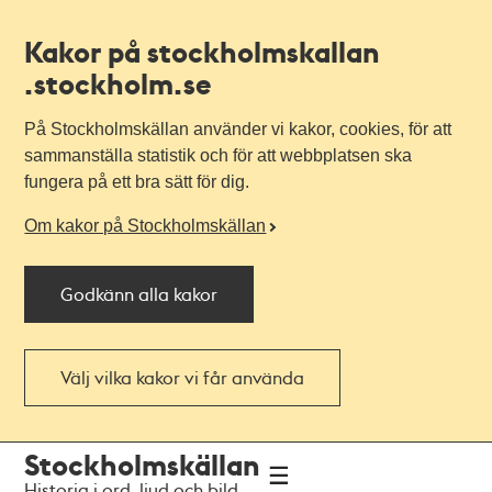
Kakor på stockholmskallan
.stockholm.se
På Stockholmskällan använder vi kakor, cookies, för att
sammanställa statistik och för att webbplatsen ska
fungera på ett bra sätt för dig.
Om kakor på Stockholmskällan
Godkänn alla kakor
Välj vilka kakor vi får använda
Till
Till
Stockholmskällan
navigationen
huvudinnehållet
Historia i ord, ljud och bild