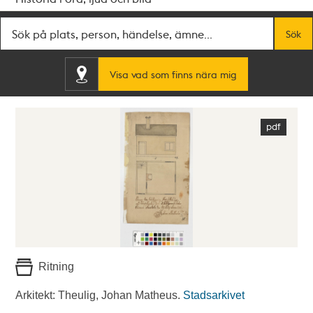
Fritextsök
Sök
Visa vad som finns nära mig
Ritning
Arkitekt: Theulig, Johan Matheus.
Stadsarkivet