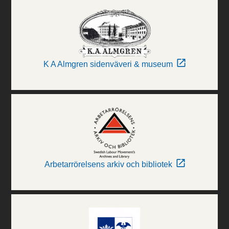
K A Almgren sidenväveri & museum
Arbetarrörelsens arkiv och bibliotek