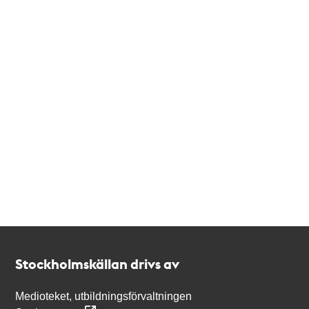
Kontakt
Stockholmskällan
Stockholmskällan drivs av
Medioteket, utbildningsförvaltningen