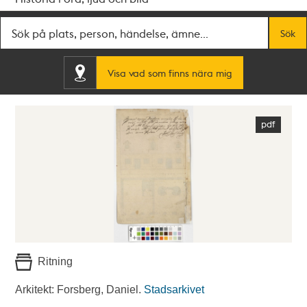
Fritextsök
Sök
Visa vad som finns nära mig
Ritning
Arkitekt: Forsberg, Daniel.
Stadsarkivet