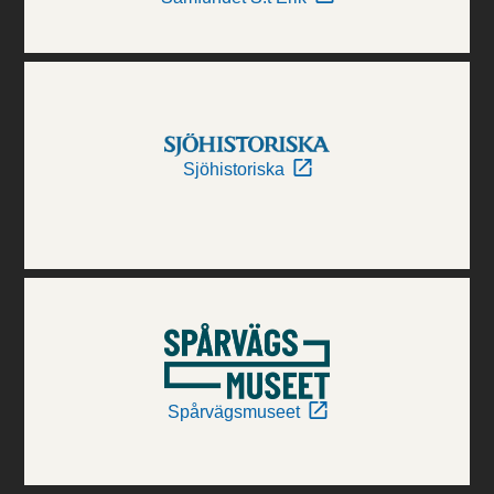
Sjöhistoriska
Spårvägsmuseet