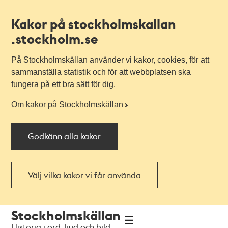
Kakor på stockholmskallan
.stockholm.se
På Stockholmskällan använder vi kakor, cookies, för att
sammanställa statistik och för att webbplatsen ska
fungera på ett bra sätt för dig.
Om kakor på Stockholmskällan
Godkänn alla kakor
Välj vilka kakor vi får använda
Till
Till
Stockholmskällan
navigationen
huvudinnehållet
Historia i ord, ljud och bild