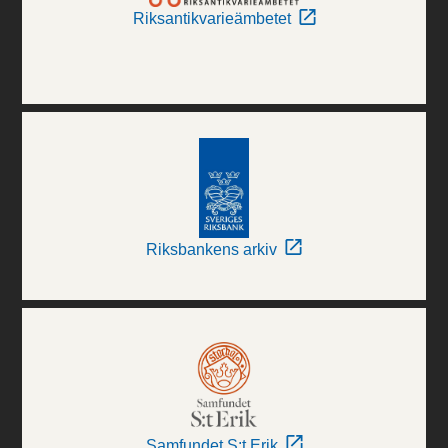
Riksantikvarieämbetet
Riksbankens arkiv
Samfundet S:t Erik