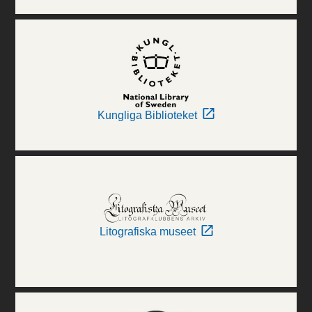
Kungliga Biblioteket
Litografiska museet