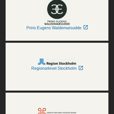
Prins Eugens Waldemarsudde
Regionarkivet Stockholm