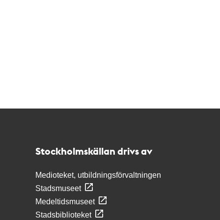
Kontakt
Stockholmskällan
Stockholmskällan drivs av
Medioteket, utbildningsförvaltningen
Stadsmuseet
Medeltidsmuseet
Stadsbiblioteket