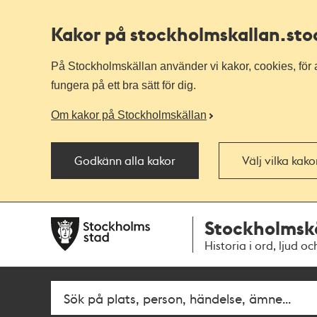
Kakor på stockholmskallan
.st
På Stockholmskällan använder vi kakor, cookies, för a
fungera på ett bra sätt för dig.
Om kakor på Stockholmskällan
Godkänn alla kakor
Välj vilka kak
Till
Till
Stockholmsk
navigationen
huvudinnehållet
Historia i ord, ljud oc
Fritextsök