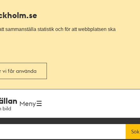
ockholm.se
tt sammanställa statistik och för att webbplatsen ska
or vi får använda
ällan
Meny
h bild
Sök