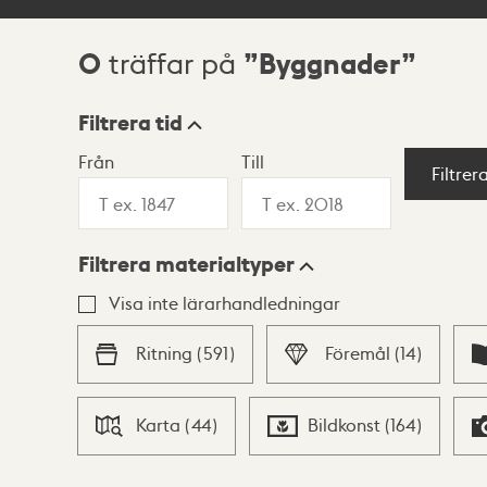
0
Byggnader
träffar på
Sökresultat
Filtrera tid
Från
Till
Visningsläge
Filtrer
Filtrera materialtyper
Lista
Karta
Visa inte lärarhandledningar
Ritning
(
591
)
Föremål
(
14
)
Karta
(
44
)
Bildkonst
(
164
)