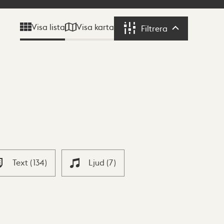
Visa karta
Visa lista
Filtrera
Filtrera
Text
(
134
)
Ljud
(
7
)