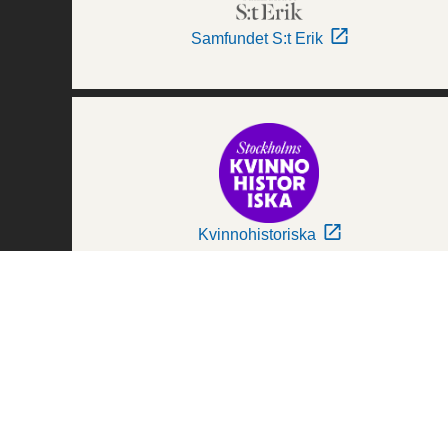
Samfundet S:t Erik
Kvinnohistoriska
Världskulturmuseerna