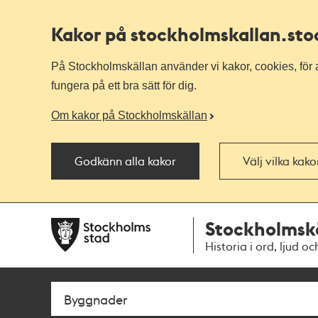
Kakor på stockholmskallan
.st
På Stockholmskällan använder vi kakor, cookies, för a
fungera på ett bra sätt för dig.
Om kakor på Stockholmskällan
Godkänn alla kakor
Välj vilka kak
Till
Till
Stockholmsk
navigationen
huvudinnehållet
Historia i ord, ljud oc
Sök
Fritextsök