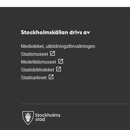
Kontakt
Stockholmskällan
Stockholmskällan drivs av
Medioteket, utbildningsförvaltningen
Stadsmuseet
Medeltidsmuseet
Stadsbiblioteket
Stadsarkivet