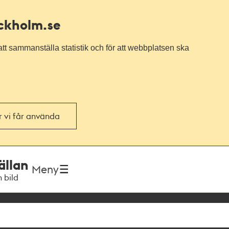
ockholm.se
tt sammanställa statistik och för att webbplatsen ska
or vi får använda
ällan
Meny
h bild