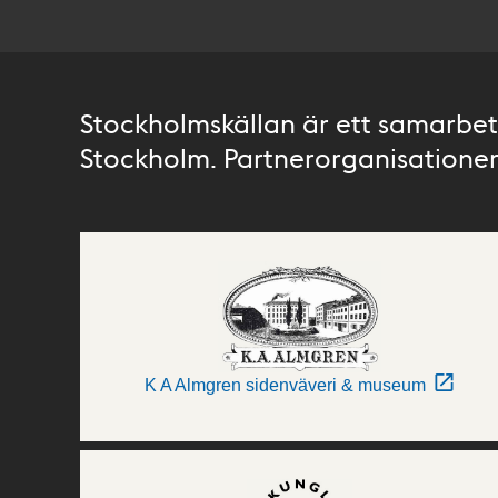
Stockholmskällan är ett samarbete
Stockholm. Partnerorganisationer 
K A Almgren sidenväveri & museum