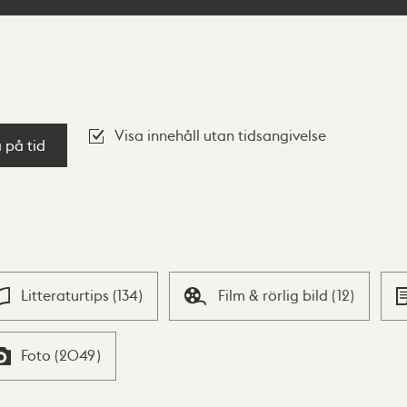
Visa innehåll utan tidsangivelse
a på tid
Litteraturtips
(
134
)
Film & rörlig bild
(
12
)
Foto
(
2049
)