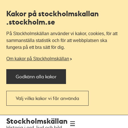
Kakor på stockholmskallan
.stockholm.se
På Stockholmskällan använder vi kakor, cookies, för att
sammanställa statistik och för att webbplatsen ska
fungera på ett bra sätt för dig.
Om kakor på Stockholmskällan
Godkänn alla kakor
Välj vilka kakor vi får använda
Till
Till
Stockholmskällan
navigationen
huvudinnehållet
Historia i ord, ljud och bild