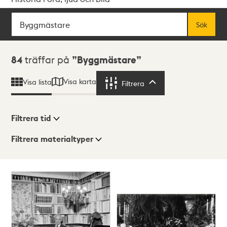
Sök
Fritextsök
Sök
Sökresultat
84
träffar på
Byggmästare
Visa karta
Visa lista
Filtrera
Filtrera
Filtrera tid
Filtrera materialtyper
Visningsläge
Totalt
84
träffar
Lista
Karta