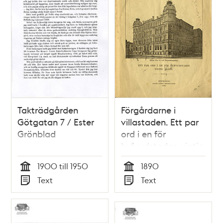
Takträdgården
Förgårdarne i
Götgatan 7 / Ester
villastaden. Ett par
Grönblad
ord i en för
hufvudstaden vigtig
fråga
1900 till 1950
1890
Tid
Tid
Text
Text
Typ
Typ