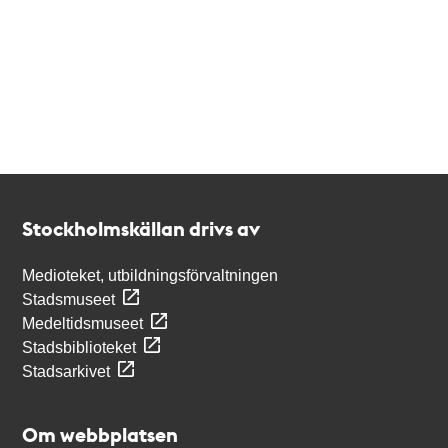
Kontakt
Stockholmskällan
Stockholmskällan drivs av
Medioteket, utbildningsförvaltningen
Stadsmuseet
Medeltidsmuseet
Stadsbiblioteket
Stadsarkivet
Om webbplatsen