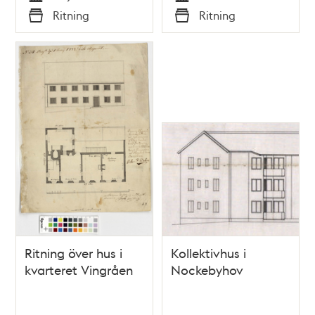
Tid
Tid
Ritning
Ritning
Typ
Typ
Ritning över hus i
Kollektivhus i
kvarteret Vingråen
Nockebyhov