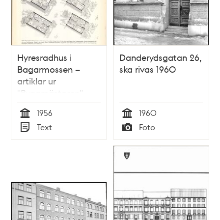
Hyresradhus i
Danderydsgatan 26,
Bagarmossen –
ska rivas 1960
artiklar ur
"Byggmästaren"
1956
1956
1960
Tid
Tid
Text
Foto
Typ
Typ