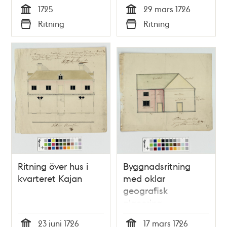
1725
29 mars 1726
Tid
Tid
Ritning
Ritning
Typ
Typ
Ritning över hus i
Byggnadsritning
kvarteret Kajan
med oklar
geografisk
placering
23 juni 1726
17 mars 1726