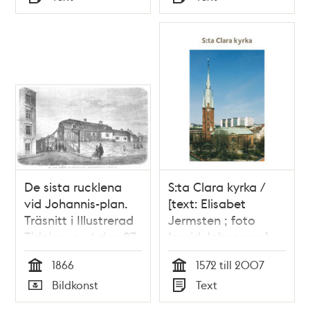
Typ
Typ
De sista rucklena
S:ta Clara kyrka /
vid Johannis-plan.
[text: Elisabet
Träsnitt i Illustrerad
Jermsten ; foto
Tidning, nr 4 den 27
Ingrid Johansson]
januari 1866.
1866
1572 till 2007
Tid
Tid
Bildkonst
Text
Typ
Typ