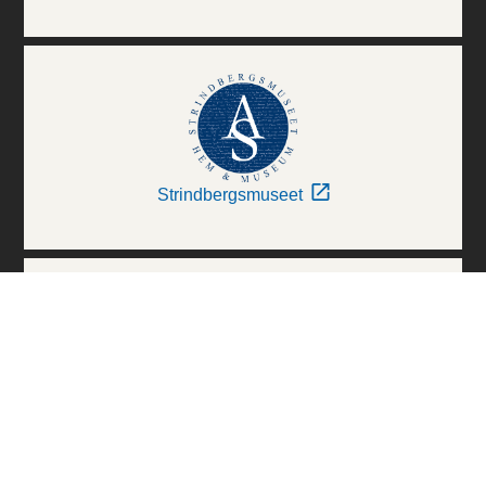
Strindbergsmuseet
Thielska Galleriet