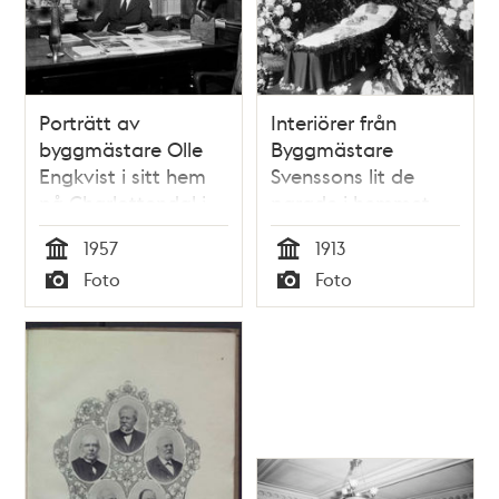
Porträtt av
Interiörer från
byggmästare Olle
Byggmästare
Engkvist i sitt hem
Svenssons lit de
på Charlottendal i
parade i hemmet.
Gröndal.
1957
1913
Tid
Tid
Foto
Foto
Typ
Typ