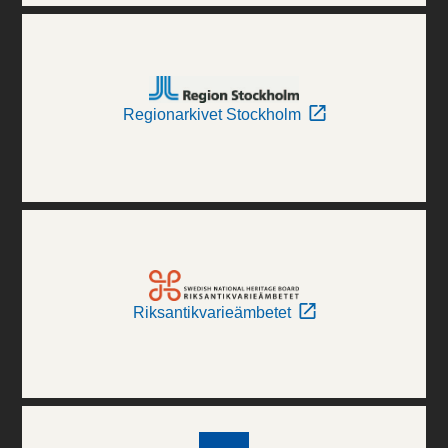
Regionarkivet Stockholm
Riksantikvarieämbetet