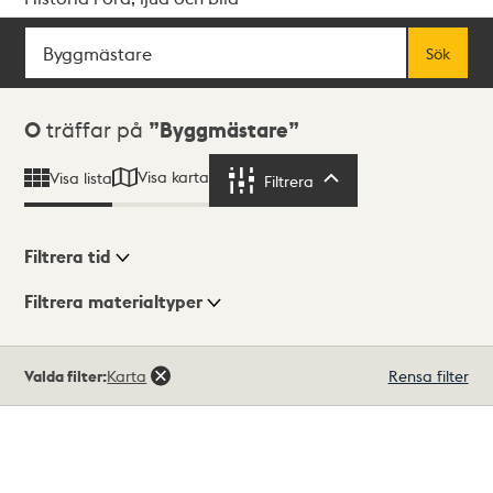
Sök
Fritextsök
Sök
Sökresultat
0
träffar på
Byggmästare
Visa karta
Visa lista
Filtrera
Filtrera
Filtrera tid
Filtrera materialtyper
Visningsläge
Totalt
Valda filter:
Karta
Rensa filter
0
träffar
Lista
Karta