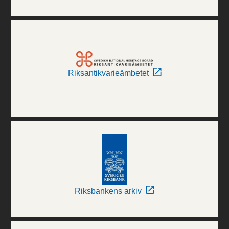
Riksantikvarieämbetet
Riksbankens arkiv