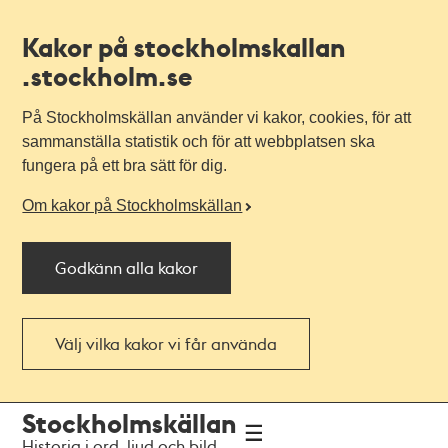
Kakor på stockholmskallan
.stockholm.se
På Stockholmskällan använder vi kakor, cookies, för att
sammanställa statistik och för att webbplatsen ska
fungera på ett bra sätt för dig.
Om kakor på Stockholmskällan
Godkänn alla kakor
Välj vilka kakor vi får använda
Till
Till
Stockholmskällan
navigationen
huvudinnehållet
Historia i ord, ljud och bild