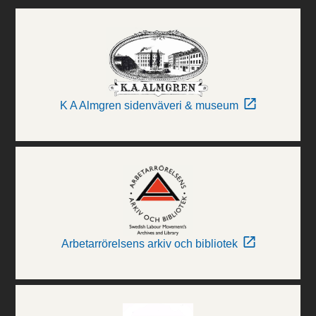
K A Almgren sidenväveri & museum
Arbetarrörelsens arkiv och bibliotek