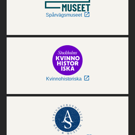
Spårvägsmuseet
Kvinnohistoriska