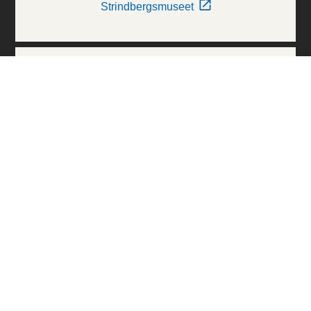
Strindbergsmuseet
Thielska Galleriet
Världskulturmuseerna