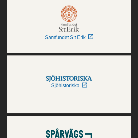
Samfundet S:t Erik
Sjöhistoriska