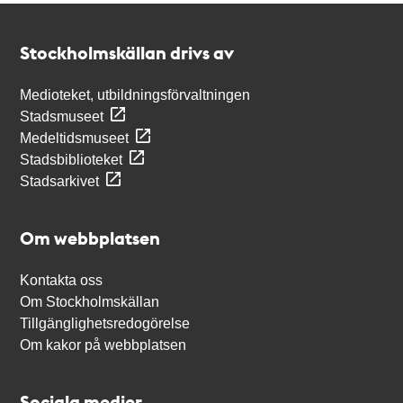
Kontakt
Stockholmskällan
Stockholmskällan drivs av
Medioteket, utbildningsförvaltningen
Stadsmuseet
Medeltidsmuseet
Stadsbiblioteket
Stadsarkivet
Om webbplatsen
Kontakta oss
Om Stockholmskällan
Tillgänglighetsredogörelse
Om kakor på webbplatsen
Sociala medier