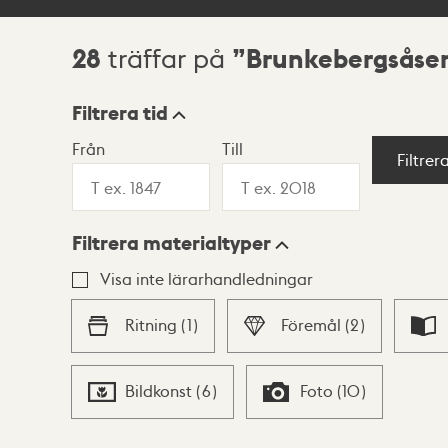
28
Brunkebergsåse
träffar på
Sökresultat
Filtrera tid
Från
Till
Visningsläge
Filtrer
Filtrera materialtyper
Lista
Karta
Visa inte lärarhandledningar
Ritning
(
1
)
Föremål
(
2
)
Bildkonst
(
6
)
Foto
(
10
)