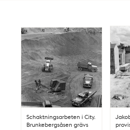
Totalt
28
träffar
Schaktningsarbeten i City.
Jako
Brunkebergsåsen grävs
provi