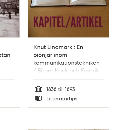
Knut Lindmark : En
atan
pionjär inom
kommunikationstekniken
/ Birger Kock och Fredrik
Schütz
1838 till 1893
Tid
Litteraturtips
Typ