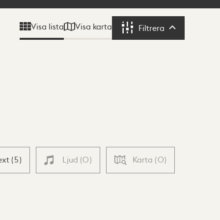
Visa karta
Visa lista
Filtrera
Filtrera
ext
(
5
)
Ljud
(
0
)
Karta
(
0
)