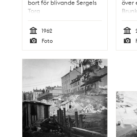
bort för blivande Sergels
över 
Torg
Brun
Sveav
någr
1962
gaml
Tid
Tid
Foto
Typ
Typ