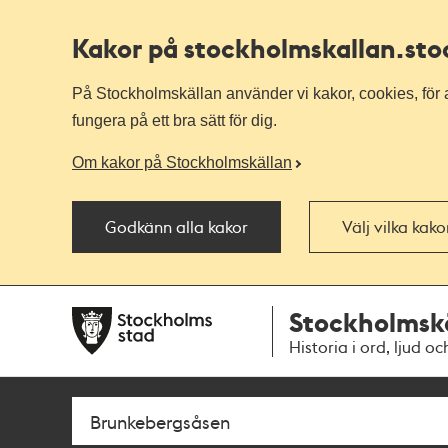
Kakor på stockholmskallan
.st
På Stockholmskällan använder vi kakor, cookies, för a
fungera på ett bra sätt för dig.
Om kakor på Stockholmskällan
Godkänn alla kakor
Välj vilka kak
Till
Till
Stockholmsk
navigationen
huvudinnehållet
Historia i ord, ljud oc
Sök
Fritextsök