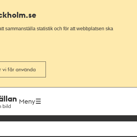
ockholm.se
tt sammanställa statistik och för att webbplatsen ska
or vi får använda
ällan
Meny
h bild