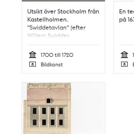
Utsikt över Stockholm från
En te
Kastellholmen.
på 16
"Swiddetavlan" (efter
Willem Swiddes
kopparstick i Suecia
antiqua)
1700 till 1720
Tid
Tid
Bildkonst
Typ
Typ