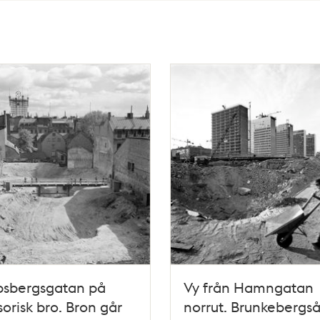
bsbergsgatan på
Vy från Hamngatan
sorisk bro. Bron går
norrut. Brunkebergs