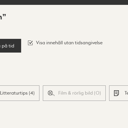
n
Visa innehåll utan tidsangivelse
a på tid
Litteraturtips
(
4
)
Film & rörlig bild
(
0
)
T