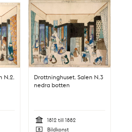
n N.2.
Drottninghuset. Salen N.3
nedra botten
1812 till 1882
Tid
Bildkonst