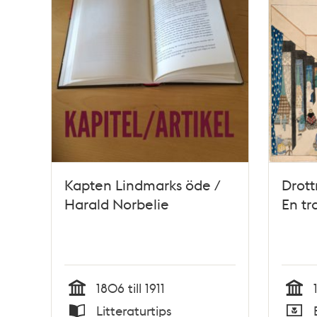
Kapten Lindmarks öde /
Drott
Harald Norbelie
En tr
1806 till 1911
Tid
Tid
Litteraturtips