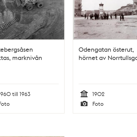
kebergsåsen
Odengatan österut,
tas, marknivån
hörnet av Norrtullsg
1960 till 1963
1902
Tid
Foto
Foto
Typ