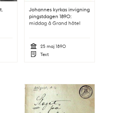
t.
Johannes kyrkas invigning
pingstdagen 1890:
middag å Grand hôtel
25 maj 1890
Tid
Text
Typ