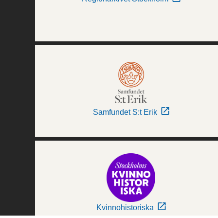
Samfundet S:t Erik
Kvinnohistoriska