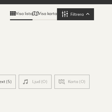
Visa karta
Visa lista
Filtrera
Filtrera
ext
(
5
)
Ljud
(
0
)
Karta
(
0
)