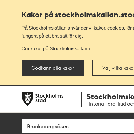
Kakor på stockholmskallan
.st
På Stockholmskällan använder vi kakor, cookies, för a
fungera på ett bra sätt för dig.
Om kakor på Stockholmskällan
Godkänn alla kakor
Välj vilka kak
Till
Till
Stockholmsk
navigationen
huvudinnehållet
Historia i ord, ljud oc
Sök
Fritextsök