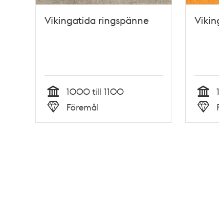
Vikingatida ringspänne
Vikin
1000 till 1100
Tid
Tid
Föremål
Typ
Typ