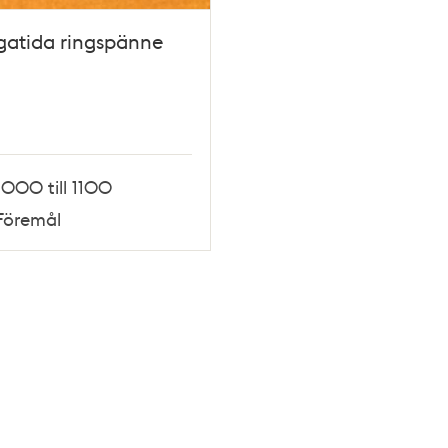
gatida ringspänne
1000 till 1100
Föremål