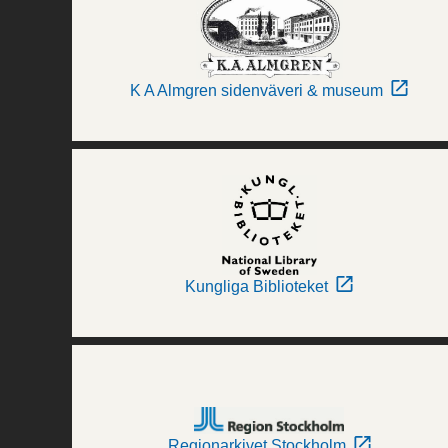
K A Almgren sidenväveri & museum
Kungliga Biblioteket
Regionarkivet Stockholm