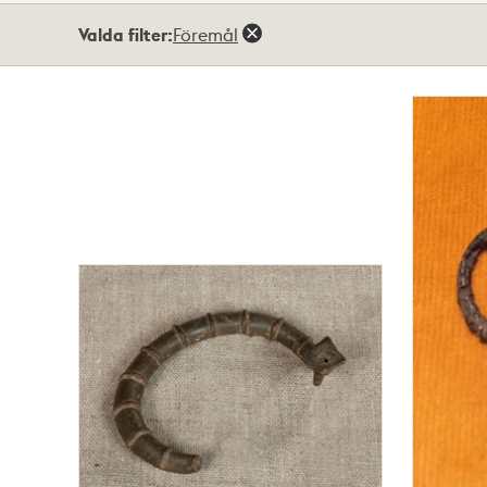
Totalt
Valda filter:
Föremål
2
träffar