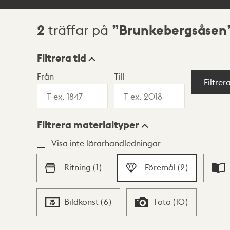
2
Brunkebergsåsen
träffar på
Sökresultat
Filtrera tid
Från
Till
Visningsläge
Filtrer
Filtrera materialtyper
Lista
Karta
Visa inte lärarhandledningar
Ritning
(
1
)
Föremål
(
2
)
Bildkonst
(
6
)
Foto
(
10
)