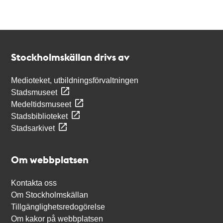
Kontakt
Stockholmskällan
Stockholmskällan drivs av
Medioteket, utbildningsförvaltningen
Stadsmuseet
Medeltidsmuseet
Stadsbiblioteket
Stadsarkivet
Om webbplatsen
Kontakta oss
Om Stockholmskällan
Tillgänglighetsredogörelse
Om kakor på webbplatsen