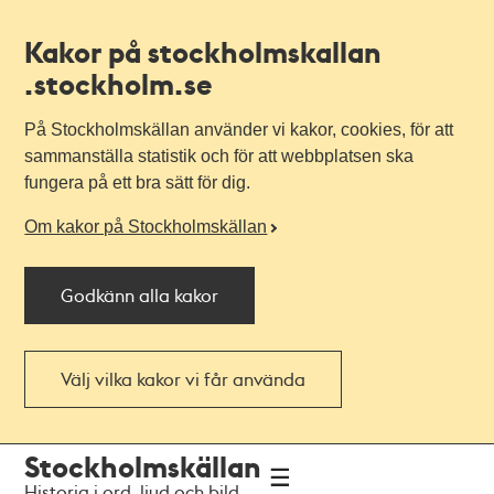
Kakor på stockholmskallan
.stockholm.se
På Stockholmskällan använder vi kakor, cookies, för att
sammanställa statistik och för att webbplatsen ska
fungera på ett bra sätt för dig.
Om kakor på Stockholmskällan
Godkänn alla kakor
Välj vilka kakor vi får använda
Till
Till
Stockholmskällan
navigationen
huvudinnehållet
Historia i ord, ljud och bild