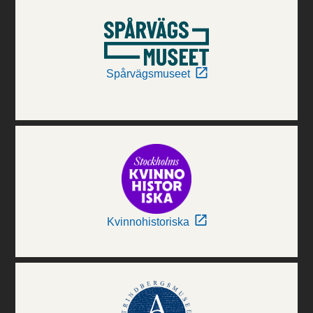
Spårvägsmuseet
Kvinnohistoriska