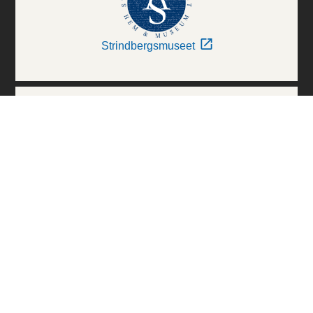
Strindbergsmuseet
Thielska Galleriet
Världskulturmuseerna