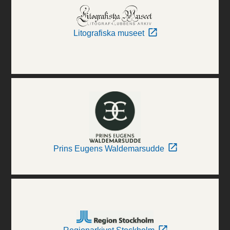
Litografiska museet
Prins Eugens Waldemarsudde