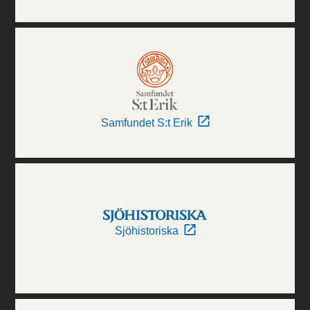
Samfundet S:t Erik
Sjöhistoriska