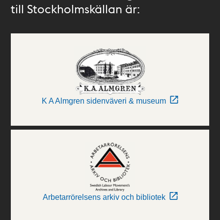
till Stockholmskällan är:
K A Almgren sidenväveri & museum
Arbetarrörelsens arkiv och bibliotek