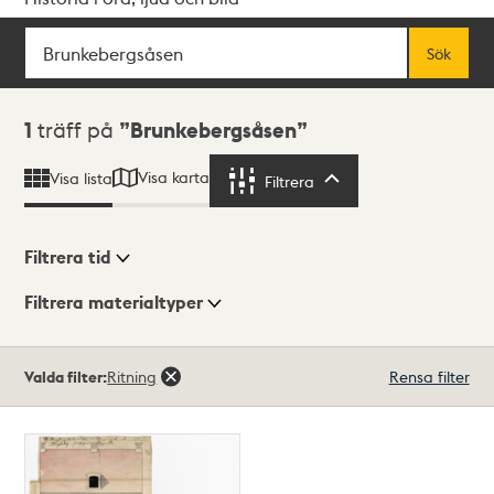
Sök
Fritextsök
Sök
Sökresultat
1
träff på
Brunkebergsåsen
Visa karta
Visa lista
Filtrera
Filtrera
Filtrera tid
Filtrera materialtyper
Visningsläge
Totalt
Valda filter:
Ritning
Rensa filter
1
träffar
Lista
Karta