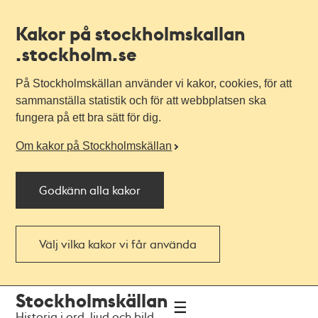
Kakor på stockholmskallan
.stockholm.se
På Stockholmskällan använder vi kakor, cookies, för att
sammanställa statistik och för att webbplatsen ska
fungera på ett bra sätt för dig.
Om kakor på Stockholmskällan
Godkänn alla kakor
Välj vilka kakor vi får använda
Till
Till
Stockholmskällan
navigationen
huvudinnehållet
Historia i ord, ljud och bild