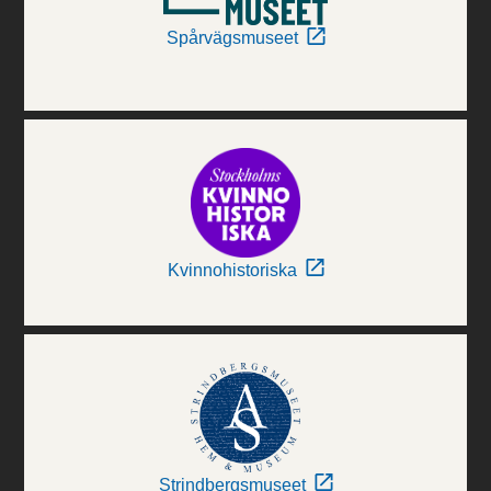
Spårvägsmuseet
Kvinnohistoriska
Strindbergsmuseet