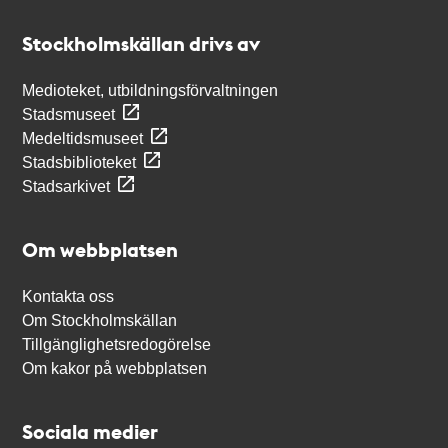
Kontakt
Stockholmskällan
Stockholmskällan drivs av
Medioteket, utbildningsförvaltningen
Stadsmuseet
Medeltidsmuseet
Stadsbiblioteket
Stadsarkivet
Om webbplatsen
Kontakta oss
Om Stockholmskällan
Tillgänglighetsredogörelse
Om kakor på webbplatsen
Sociala medier