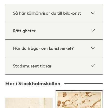
Så här källhänvisar du till bildkonst
Rättigheter
Har du frågor om konstverket?
Stadsmuseet tipsar
Mer i Stockholmskällan
Relaterade
poster
och