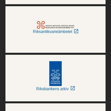
Riksantikvarieämbetet
Riksbankens arkiv