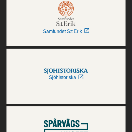
Samfundet S:t Erik
Sjöhistoriska