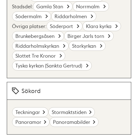
Stadsdel:
Gamla Stan
Norrmalm
Södermalm
Riddarholmen
Övriga platser:
Söderport
Klara kyrka
Brunkebergsåsen
Birger Jarls torn
Riddarholmskyrkan
Storkyrkan
Slottet Tre Kronor
Tyska kyrkan (Sankta Gertrud)
Sökord
Teckningar
Stormaktstiden
Panoramor
Panoramabilder