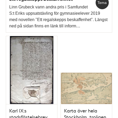
Tema
Linn Grubeck vann andra pris i Samfundet
S:t Eriks uppsatstävling för gymnasieelever 2019
med novellen "Ett regalskepps beskaffenhet". Längst
ned på sidan finns en länk till inform…
Karl IX:s
Karta över hela
stadsfästelsebrev
Stockholm, troligen