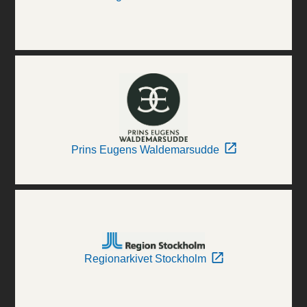
Prins Eugens Waldemarsudde
Regionarkivet Stockholm