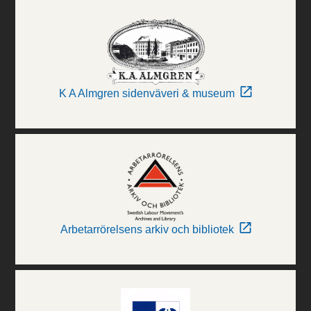
K A Almgren sidenväveri & museum
Arbetarrörelsens arkiv och bibliotek