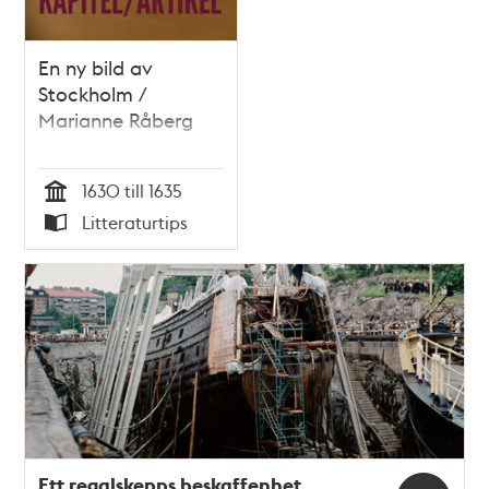
En ny bild av
Stockholm /
Marianne Råberg
1630 till 1635
Tid
Litteraturtips
Typ
Ett regalskepps beskaffenhet