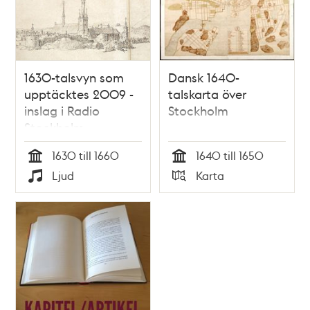
teman
1630-talsvyn som
Dansk 1640-
upptäcktes 2009 -
talskarta över
inslag i Radio
Stockholm
Stockholm
1630 till 1660
1640 till 1650
Tid
Tid
Ljud
Karta
Typ
Typ