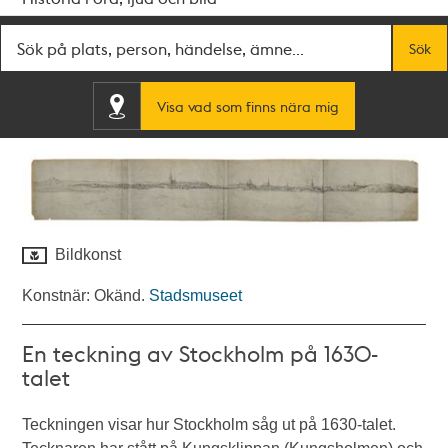
Fritextsök
Sök
Visa vad som finns nära mig
Bildkonst
Konstnär: Okänd.
Stadsmuseet
En teckning av Stockholm på 1630-
talet
Teckningen visar hur Stockholm såg ut på 1630-talet.