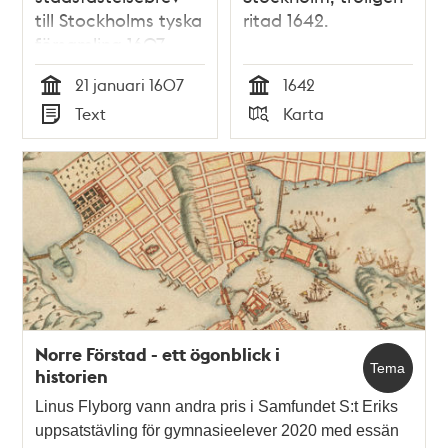
till Stockholms tyska
ritad 1642.
församling 1607
21 januari 1607
1642
Tid
Tid
Text
Karta
Typ
Typ
Norre Förstad - ett ögonblick i
Tema
historien
Linus Flyborg vann andra pris i Samfundet S:t Eriks
uppsatstävling för gymnasieelever 2020 med essän