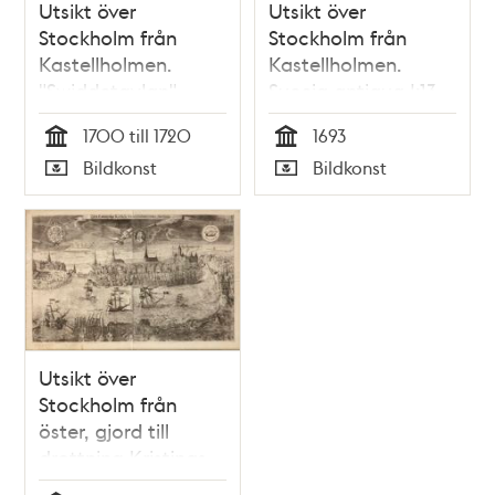
Utsikt över
Utsikt över
Stockholm från
Stockholm från
Kastellholmen.
Kastellholmen.
"Swiddetavlan"
Suecia antiqua I:13.
(efter Willem
Efter förlaga av Erik
1700 till 1720
1693
Swiddes kopparstick
Dahlbergh. Stokholmia
Tid
Tid
Bildkonst
Bildkonst
i Suecia antiqua)
orientem versus.
Typ
Typ
Utsikt över
Stockholm från
öster, gjord till
drottning Kristinas
kröning 1650