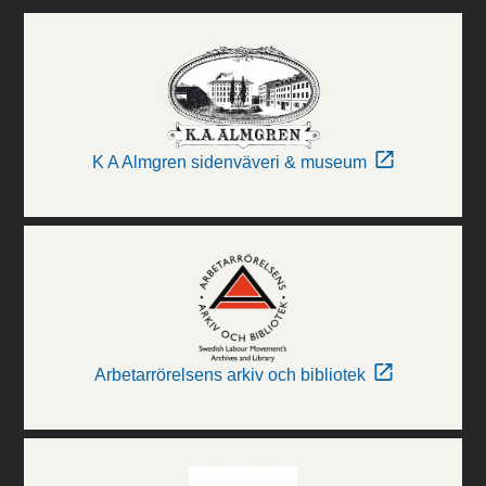
K A Almgren sidenväveri & museum
Arbetarrörelsens arkiv och bibliotek