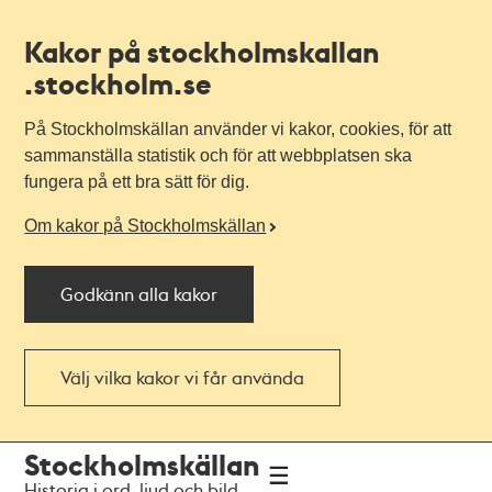
Kakor på stockholmskallan
.stockholm.se
På Stockholmskällan använder vi kakor, cookies, för att
sammanställa statistik och för att webbplatsen ska
fungera på ett bra sätt för dig.
Om kakor på Stockholmskällan
Godkänn alla kakor
Välj vilka kakor vi får använda
Till
Till
Stockholmskällan
navigationen
huvudinnehållet
Historia i ord, ljud och bild