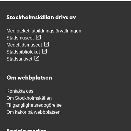
Kontakt
Stockholmskällan
Stockholmskällan drivs av
Medioteket, utbildningsförvaltningen
Stadsmuseet
Medeltidsmuseet
Stadsbiblioteket
Stadsarkivet
Om webbplatsen
Kontakta oss
Om Stockholmskällan
Tillgänglighetsredogörelse
Om kakor på webbplatsen
Sociala medier