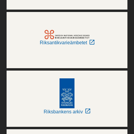
Riksantikvarieämbetet
Riksbankens arkiv