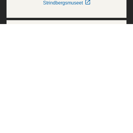
Strindbergsmuseet
Thielska Galleriet
Världskulturmuseerna