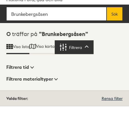
Sök
Fritextsök
Sök
Sökresultat
0
träffar på
Brunkebergsåsen
Visa karta
Visa lista
Filtrera
Filtrera
Filtrera tid
Filtrera materialtyper
Visningsläge
Totalt
Valda filter:
Rensa filter
0
träffar
Lista
Karta