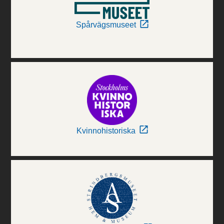
Spårvägsmuseet
Kvinnohistoriska