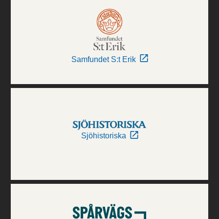
Samfundet S:t Erik
Sjöhistoriska