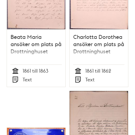
Beata Maria
Charlotta Dorothea
ansöker om plats på
ansöker om plats på
Drottninghuset
Drottninghuset
1861 till 1863
1861 till 1862
Tid
Tid
Text
Text
Typ
Typ