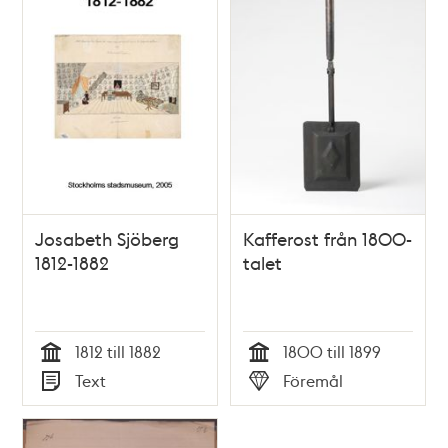
Josabeth Sjöberg
Kafferost från 1800-
1812-1882
talet
1812 till 1882
1800 till 1899
Tid
Tid
Text
Föremål
Typ
Typ