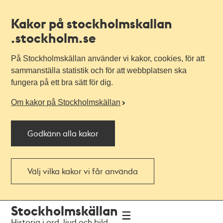
Kakor på stockholmskallan
.stockholm.se
På Stockholmskällan använder vi kakor, cookies, för att
sammanställa statistik och för att webbplatsen ska
fungera på ett bra sätt för dig.
Om kakor på Stockholmskällan
Godkänn alla kakor
Välj vilka kakor vi får använda
Till
Till
Stockholmskällan
navigationen
huvudinnehållet
Historia i ord, ljud och bild