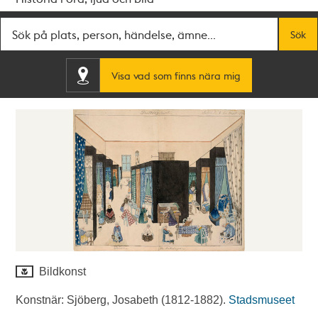
Fritextsök
Sök
Visa vad som finns nära mig
Bildkonst
Konstnär: Sjöberg, Josabeth (1812-1882).
Stadsmuseet