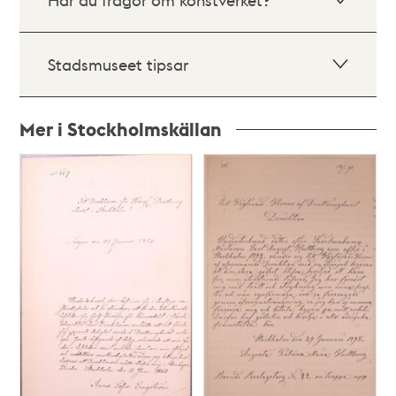
Stadsmuseet tipsar
Mer i Stockholmskällan
Relaterade
poster
och
teman