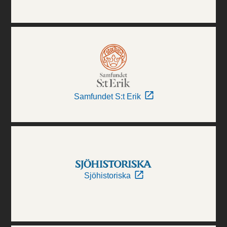
Samfundet S:t Erik
Sjöhistoriska