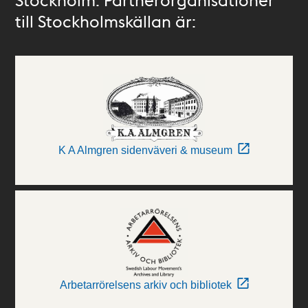
till Stockholmskällan är:
K A Almgren sidenväveri & museum
Arbetarrörelsens arkiv och bibliotek