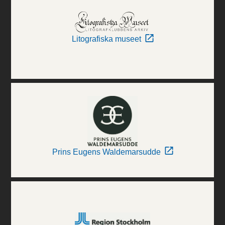
Litografiska museet
Prins Eugens Waldemarsudde