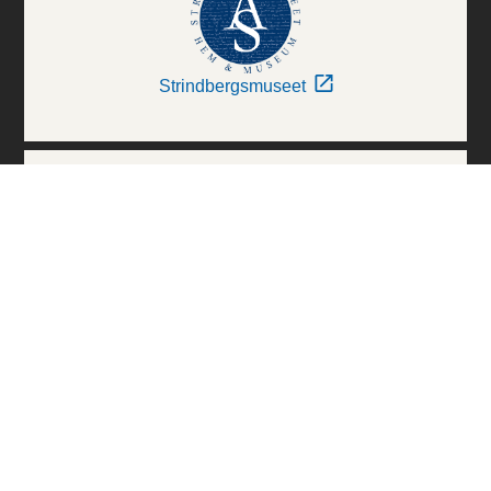
Strindbergsmuseet
Thielska Galleriet
Världskulturmuseerna