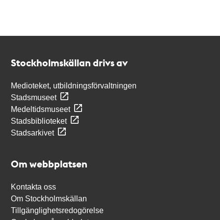
Kontakt
Stockholmskällan
Stockholmskällan drivs av
Medioteket, utbildningsförvaltningen
Stadsmuseet
Medeltidsmuseet
Stadsbiblioteket
Stadsarkivet
Om webbplatsen
Kontakta oss
Om Stockholmskällan
Tillgänglighetsredogörelse