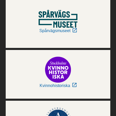
Spårvägsmuseet
Kvinnohistoriska