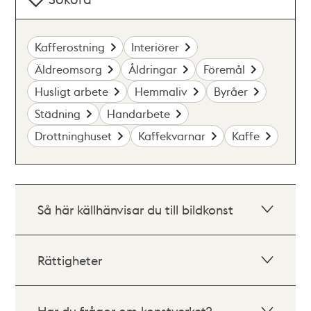
Kafferostning
Interiörer
Äldreomsorg
Åldringar
Föremål
Husligt arbete
Hemmaliv
Byråer
Städning
Handarbete
Drottninghuset
Kaffekvarnar
Kaffe
Så här källhänvisar du till bildkonst
Rättigheter
Har du frågor om konstverket?