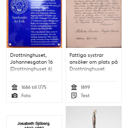
Drottninghuset,
Fattiga systrar
Johannesgatan 16
ansöker om plats på
(Drottninghuset 6)
Drottninghuset
1686 till 1775
1899
Tid
Tid
Foto
Text
Typ
Typ