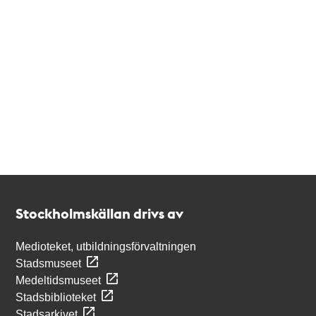
Kontakt
Stockholmskällan
Stockholmskällan drivs av
Medioteket, utbildningsförvaltningen
Stadsmuseet
Medeltidsmuseet
Stadsbiblioteket
Stadsarkivet