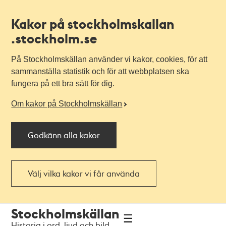
Kakor på stockholmskallan
.stockholm.se
På Stockholmskällan använder vi kakor, cookies, för att
sammanställa statistik och för att webbplatsen ska
fungera på ett bra sätt för dig.
Om kakor på Stockholmskällan
Godkänn alla kakor
Välj vilka kakor vi får använda
Till
Till
Stockholmskällan
navigationen
huvudinnehållet
Historia i ord, ljud och bild