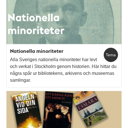
poster
och
teman
Nationella minoriteter
Tema
Alla Sveriges nationella minoriteter har levt
och verkat i Stockholm genom historien. Här hittar du
några spår ur bibliotekens, arkivens och museernas
samlingar.