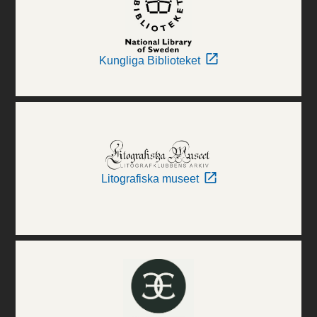
Kungliga Biblioteket
Litografiska museet