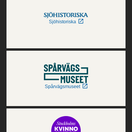
Sjöhistoriska
Spårvägsmuseet