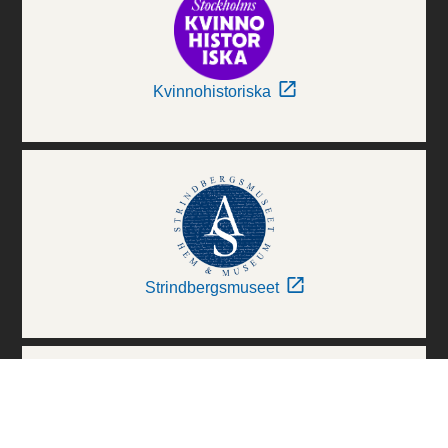
Kvinnohistoriska
Strindbergsmuseet