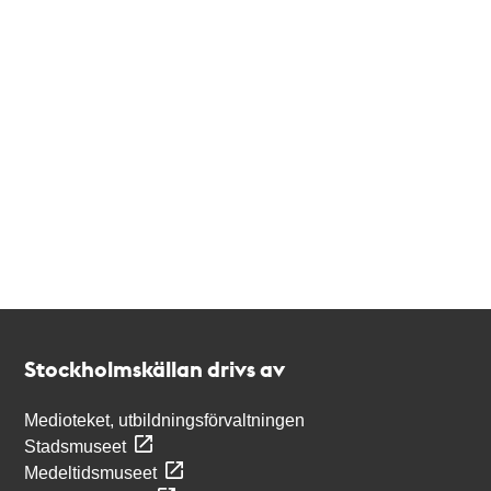
Kontakt
Stockholmskällan
Stockholmskällan drivs av
Medioteket, utbildningsförvaltningen
Stadsmuseet
Medeltidsmuseet