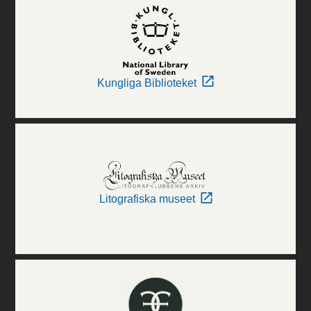
Kungliga Biblioteket
Litografiska museet