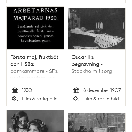
Typ
Typ
Första maj, fruktbåt
Oscar II:s
och HSB:s
begravning -
barnkammare - SF:s
Stockholm i sorg
veckorevy från maj
1930
1930
8 december 1907
Tid
Tid
Film & rörlig bild
Film & rörlig bild
Typ
Typ