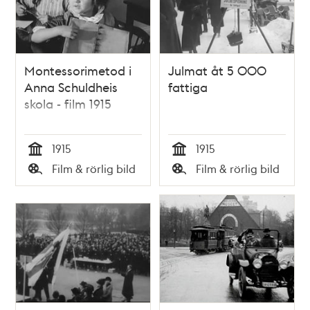
Montessorimetod i
Julmat åt 5 000
Anna Schuldheis
fattiga
skola - film 1915
1915
1915
Tid
Tid
Film & rörlig bild
Film & rörlig bild
Typ
Typ