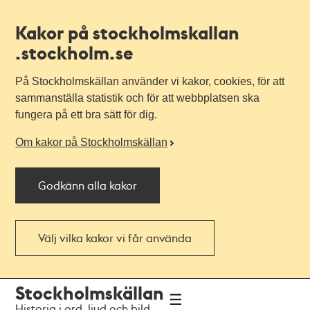
Kakor på stockholmskallan
.stockholm.se
På Stockholmskällan använder vi kakor, cookies, för att
sammanställa statistik och för att webbplatsen ska
fungera på ett bra sätt för dig.
Om kakor på Stockholmskällan
Godkänn alla kakor
Välj vilka kakor vi får använda
Till
Till
Stockholmskällan
navigationen
huvudinnehållet
Historia i ord, ljud och bild