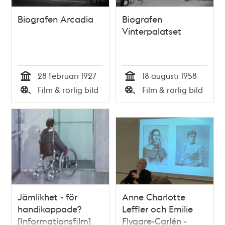
Biografen Arcadia
Biografen
Vinterpalatset
28 februari 1927
18 augusti 1958
Tid
Tid
Film & rörlig bild
Film & rörlig bild
Typ
Typ
Jämlikhet - för
Anne Charlotte
handikappade?
Leffler och Emilie
[Informationsfilm]
Flygare-Carlén -