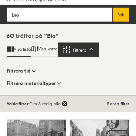
Sök
Fritextsök
Sök
Sökresultat
60
träffar på
Bio
Visa karta
Visa lista
Filtrera
Filtrera
Filtrera tid
Filtrera materialtyper
Visningsläge
Totalt
Valda filter:
Film & rörlig bild
Rensa filter
60
träffar
Lista
Karta