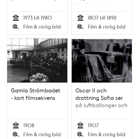
föreläsning av
Monica Lauritzen
1973 till 1980
1807 till 1892
Tid
Tid
Film & rörlig bild
Film & rörlig bild
Typ
Typ
Gamla Strömbadet
Oscar II och
- kort filmsekvens
drottning Sofia ser
på luftballonger och
firar guldbröllop
1908
1907
Tid
Tid
Film & rörlig bild
Film & rörlig bild