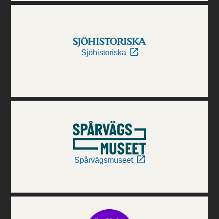
Sjöhistoriska
Spårvägsmuseet