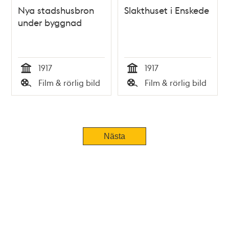
Nya stadshusbron
Slakthuset i Enskede
under byggnad
1917
1917
Tid
Tid
Film & rörlig bild
Film & rörlig bild
Typ
Typ
Nästa