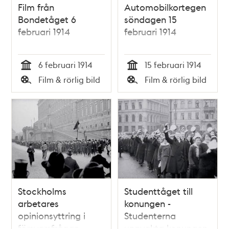
Film från
Automobilkortegen
Bondetåget 6
söndagen 15
februari 1914
februari 1914
6 februari 1914
15 februari 1914
Tid
Tid
Film & rörlig bild
Film & rörlig bild
Typ
Typ
Stockholms
Studenttåget till
arbetares
konungen -
opinionsyttring i
Studenterna
försvarsfrågan
uppvakta konungen