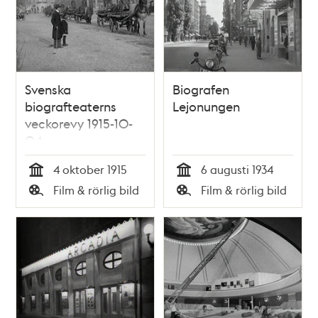
Svenska
Biografen
biografteaterns
Lejonungen
veckorevy 1915-10-
04
4 oktober 1915
6 augusti 1934
Tid
Tid
Film & rörlig bild
Film & rörlig bild
Typ
Typ