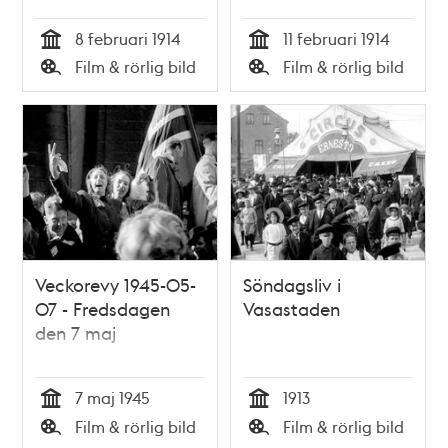
den 11 februari 1914
8 februari 1914
11 februari 1914
Tid
Tid
Film & rörlig bild
Film & rörlig bild
Typ
Typ
Veckorevy 1945-05-
Söndagsliv i
07 - Fredsdagen
Vasastaden
den 7 maj
7 maj 1945
1913
Tid
Tid
Film & rörlig bild
Film & rörlig bild