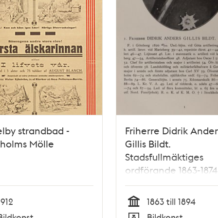
lby strandbad -
Friherre Didrik Ander
kholms Mölle
Gillis Bildt.
Stadsfullmäktiges
ordförande 1863-1874
1912
1863 till 1894
Tid
Bildkonst
Bildkonst