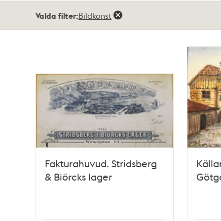
Totalt
Valda filter:
Bildkonst
11
träffar
Fakturahuvud. Stridsberg
Käll
& Biörcks lager
Götga