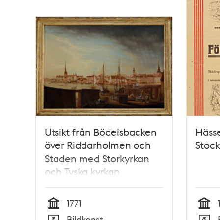
Utsikt från Bödelsbacken
Hässe
över Riddarholmen och
Stoc
Staden med Storkyrkan
och Tyska kyrkan
1771
Tid
Tid
Bildkonst