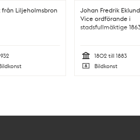
t från Liljeholmsbron
Johan Fredrik Eklund
Vice ordförande i
stadsfullmäktige 1863
1932
1802 till 1883
Tid
Bildkonst
Bildkonst
Typ