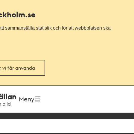
ockholm.se
tt sammanställa statistik och för att webbplatsen ska
or vi får använda
ällan
Meny
h bild