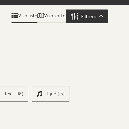
Visa karta
Visa lista
Filtrera
Filtrera
Text
(
118
)
Ljud
(
13
)