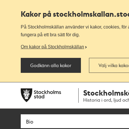
Kakor på stockholmskallan
.st
På Stockholmskällan använder vi kakor, cookies, för a
fungera på ett bra sätt för dig.
Om kakor på Stockholmskällan
Godkänn alla kakor
Välj vilka kak
Till
Till
Stockholmsk
navigationen
huvudinnehållet
Historia i ord, ljud oc
Sök
Fritextsök