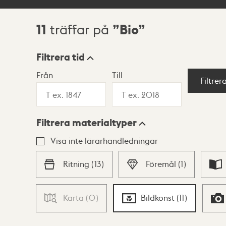
11
Bio
träffar på
Sökresultat
Filtrera tid
Från
Till
Visningsläge
Filtrer
Filtrera materialtyper
Lista
Karta
Visa inte lärarhandledningar
Ritning
(
13
)
Föremål
(
1
)
Karta
(
0
)
Bildkonst
(
11
)