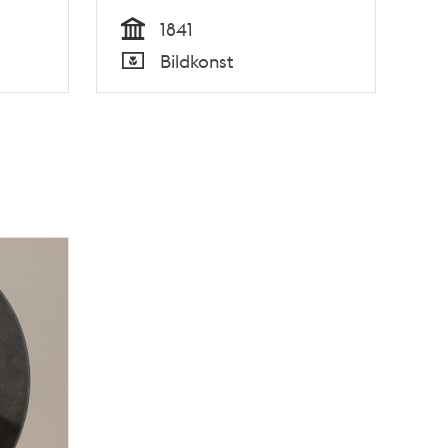
1841
Tid
Bildkonst
Typ