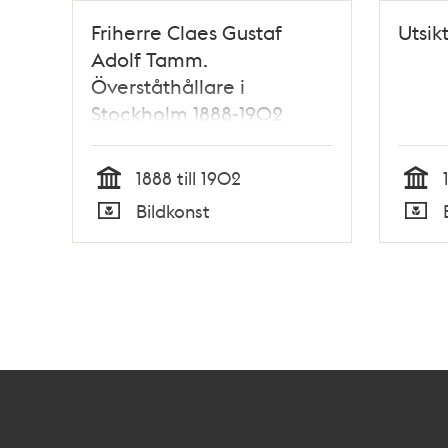
Friherre Claes Gustaf
Utsik
Adolf Tamm.
Överståthållare i
Stockholm 1888-1902
1888 till 1902
Tid
Tid
Bildkonst
Typ
Typ
Kontakt
Stockholmskällan