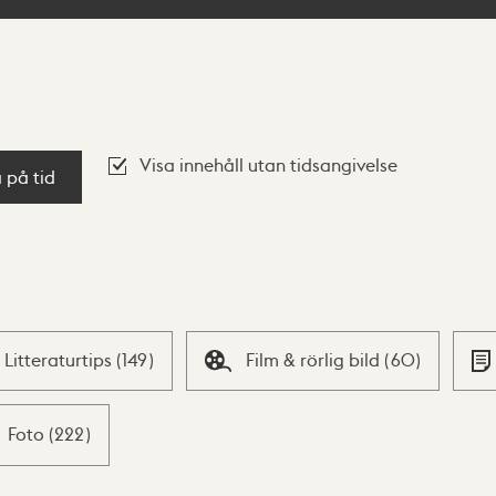
Visa innehåll utan tidsangivelse
a på tid
Litteraturtips
(
149
)
Film & rörlig bild
(
60
)
Foto
(
222
)