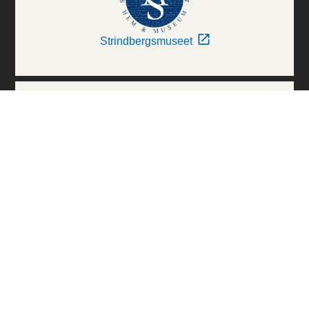
Strindbergsmuseet
Thielska Galleriet
Världskulturmuseerna