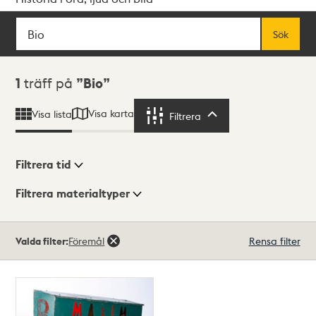
Sök
Fritextsök
Sök
Sökresultat
1
träff på
Bio
Visa karta
Visa lista
Filtrera
Filtrera
Filtrera tid
Filtrera materialtyper
Visningsläge
Totalt
Valda filter:
Föremål
Rensa filter
1
träffar
Lista
Karta