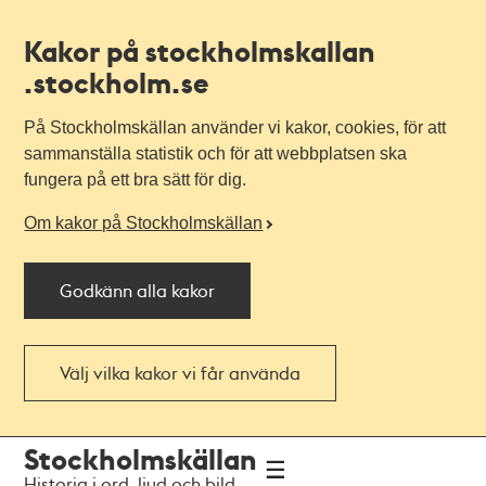
Kakor på stockholmskallan
.stockholm.se
På Stockholmskällan använder vi kakor, cookies, för att
sammanställa statistik och för att webbplatsen ska
fungera på ett bra sätt för dig.
Om kakor på Stockholmskällan
Godkänn alla kakor
Välj vilka kakor vi får använda
Till
Till
Stockholmskällan
navigationen
huvudinnehållet
Historia i ord, ljud och bild