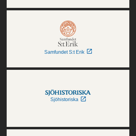
Samfundet S:t Erik
Sjöhistoriska