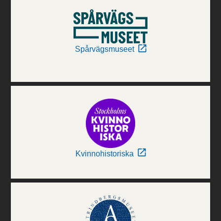
Spårvägsmuseet
Kvinnohistoriska