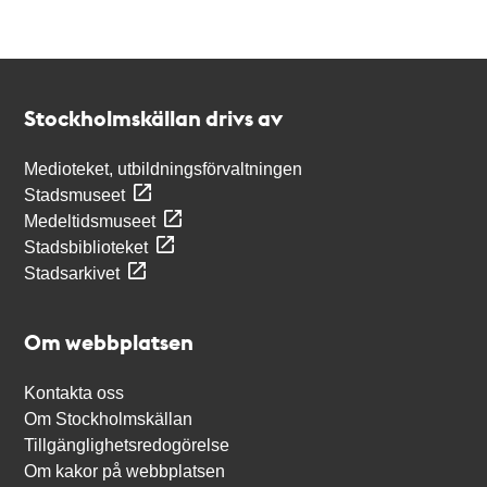
Kontakt
Stockholmskällan
Stockholmskällan drivs av
Medioteket, utbildningsförvaltningen
Stadsmuseet
Medeltidsmuseet
Stadsbiblioteket
Stadsarkivet
Om webbplatsen
Kontakta oss
Om Stockholmskällan
Tillgänglighetsredogörelse
Om kakor på webbplatsen