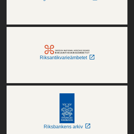
Riksantikvarieämbetet
Riksbankens arkiv