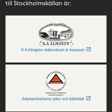
till Stockholmskällan är:
K A Almgren sidenväveri & museum
Arbetarrörelsens arkiv och bibliotek