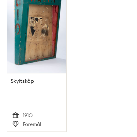
Skyltskåp
1910
Tid
Föremål
Typ