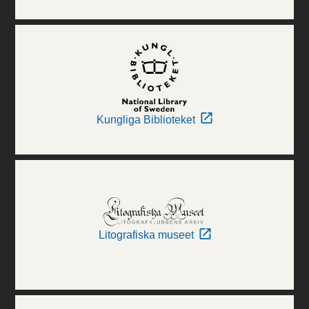
Kungliga Biblioteket
Litografiska museet