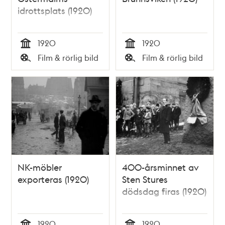
idrottsplats (1920)
1920
1920
Tid
Tid
Film & rörlig bild
Film & rörlig bild
Typ
Typ
NK-möbler
400-årsminnet av
exporteras (1920)
Sten Stures
dödsdag firas (1920)
1920
1920