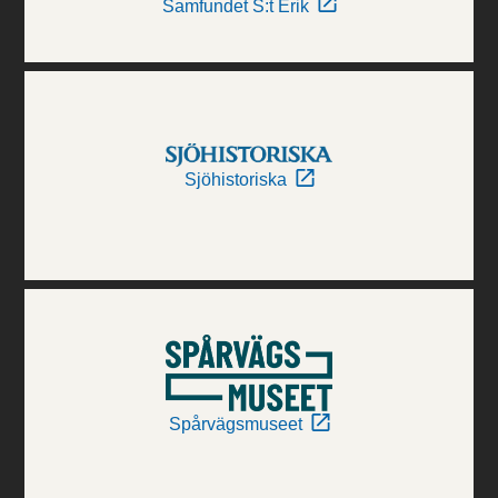
Samfundet S:t Erik
Sjöhistoriska
Spårvägsmuseet