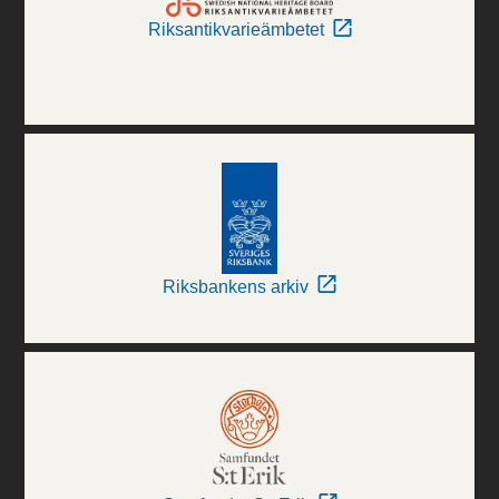
Riksantikvarieämbetet
Riksbankens arkiv