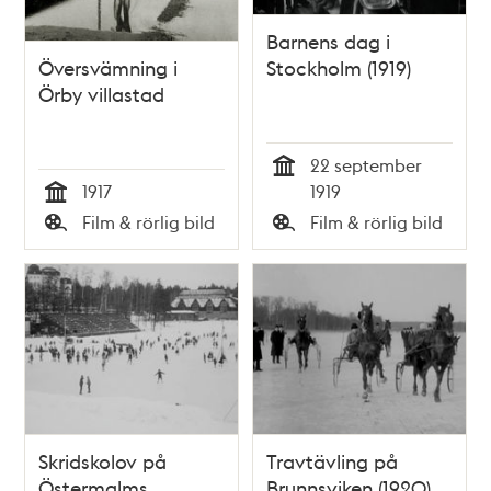
Barnens dag i
Översvämning i
Stockholm (1919)
Örby villastad
22 september
Tid
1917
1919
Tid
Film & rörlig bild
Film & rörlig bild
Typ
Typ
Skridskolov på
Travtävling på
Östermalms
Brunnsviken (1920)