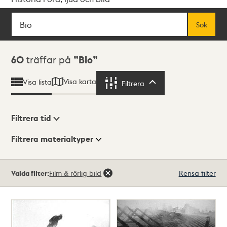
Sök
Fritextsök
Sök
Sökresultat
60
träffar på
Bio
Visa karta
Visa lista
Filtrera
Filtrera
Filtrera tid
Filtrera materialtyper
Visningsläge
Totalt
Valda filter:
Film & rörlig bild
Rensa filter
60
träffar
Lista
Karta