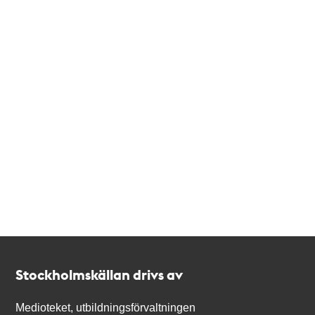
Kontakt
Stockholmskällan
Stockholmskällan drivs av
Medioteket, utbildningsförvaltningen