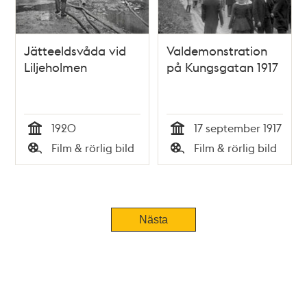
Jätteeldsvåda vid
Valdemonstration
Liljeholmen
på Kungsgatan 1917
1920
17 september 1917
Tid
Tid
Film & rörlig bild
Film & rörlig bild
Typ
Typ
Tidigare
Nästa