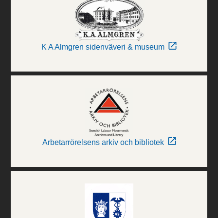
K A Almgren sidenväveri & museum
Arbetarrörelsens arkiv och bibliotek