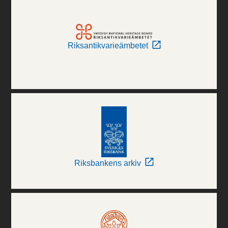
Riksantikvarieämbetet
Riksbankens arkiv