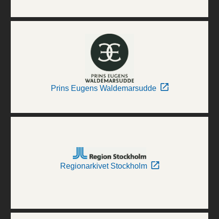
Prins Eugens Waldemarsudde
Regionarkivet Stockholm