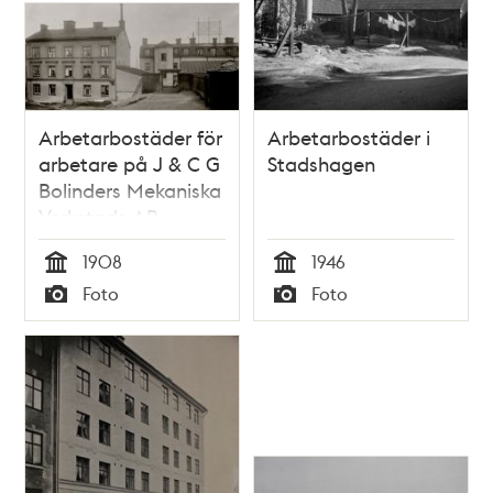
Arbetarbostäder för
Arbetarbostäder i
arbetare på J & C G
Stadshagen
Bolinders Mekaniska
Verkstads AB.
1908
1946
Tid
Tid
Foto
Foto
Typ
Typ