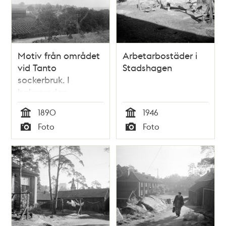
Motiv från området
Arbetarbostäder i
vid Tanto
Stadshagen
sockerbruk. I
bakgrunden
arbetarbostäder
1890
1946
Tid
Tid
Foto
Foto
Typ
Typ