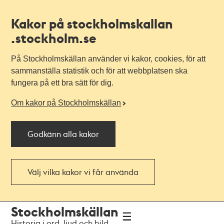
Kakor på stockholmskallan
.stockholm.se
På Stockholmskällan använder vi kakor, cookies, för att
sammanställa statistik och för att webbplatsen ska
fungera på ett bra sätt för dig.
Om kakor på Stockholmskällan
Godkänn alla kakor
Välj vilka kakor vi får använda
Till
Till
Stockholmskällan
navigationen
huvudinnehållet
Historia i ord, ljud och bild