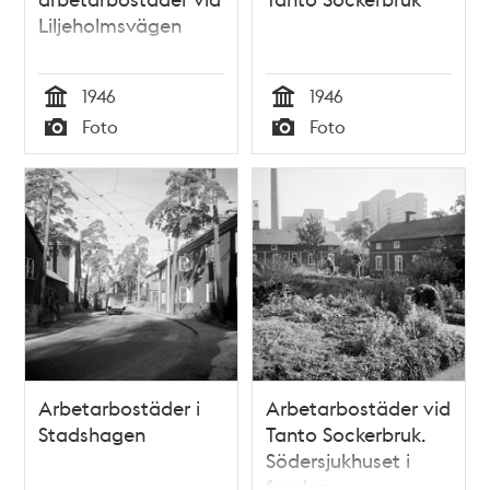
Liljeholmsvägen
1946
1946
Tid
Tid
Foto
Foto
Typ
Typ
Arbetarbostäder i
Arbetarbostäder vid
Stadshagen
Tanto Sockerbruk.
Södersjukhuset i
fonden