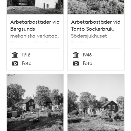
Arbetarbostäder vid
Arbetarbostäder vid
Bergsunds
Tanto Sockerbruk.
mekaniska verkstad.
Södersjukhuset i
En man står vid
fonden
ingången. I fonden
1912
1946
ses Centralfängelset
Tid
Tid
Foto
Foto
på Långholmen
Typ
Typ