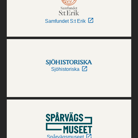
Samfundet S:t Erik
Sjöhistoriska
Spårvägsmuseet