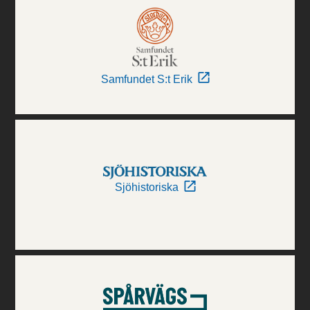
Samfundet S:t Erik
Sjöhistoriska