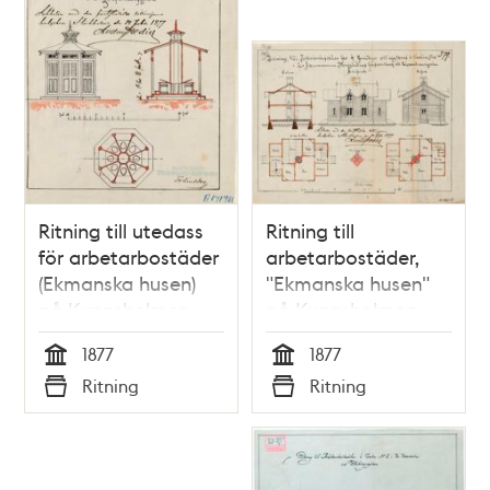
Ritning till utedass
Ritning till
för arbetarbostäder
arbetarbostäder,
(Ekmanska husen)
"Ekmanska husen"
på Kungsholmen
på Kungsholmen
1877
1877
1877
1877
Tid
Tid
Ritning
Ritning
Typ
Typ