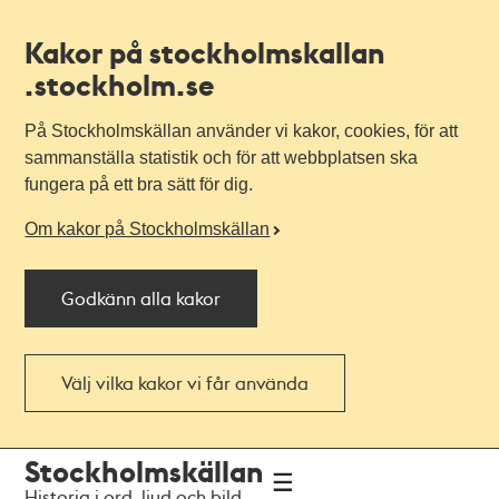
Kakor på stockholmskallan
.stockholm.se
På Stockholmskällan använder vi kakor, cookies, för att
sammanställa statistik och för att webbplatsen ska
fungera på ett bra sätt för dig.
Om kakor på Stockholmskällan
Godkänn alla kakor
Välj vilka kakor vi får använda
Till
Till
Stockholmskällan
navigationen
huvudinnehållet
Historia i ord, ljud och bild