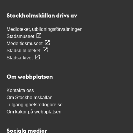
Kontakt
Stockholmskällan
Stockholmskällan drivs av
Medioteket, utbildningsförvaltningen
Stadsmuseet
Medeltidsmuseet
Stadsbiblioteket
Stadsarkivet
Om webbplatsen
Kontakta oss
Om Stockholmskällan
Tillgänglighetsredogörelse
Om kakor på webbplatsen
Sociala medier