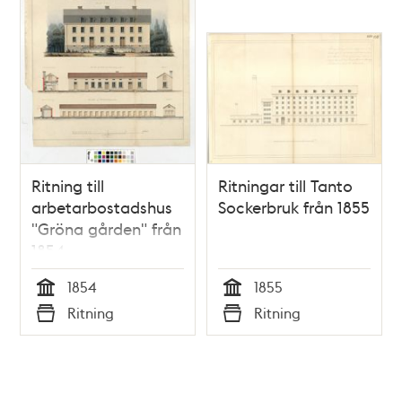
Ritning till
Ritningar till Tanto
arbetarbostadshus
Sockerbruk från 1855
"Gröna gården" från
1854
1854
1855
Tid
Tid
Ritning
Ritning
Typ
Typ