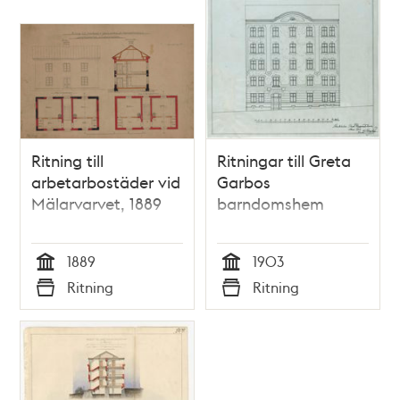
Ritning till
Ritningar till Greta
arbetarbostäder vid
Garbos
Mälarvarvet, 1889
barndomshem
1889
1903
Tid
Tid
Ritning
Ritning
Typ
Typ