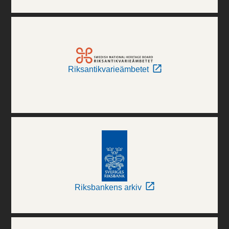
Riksantikvarieämbetet
Riksbankens arkiv