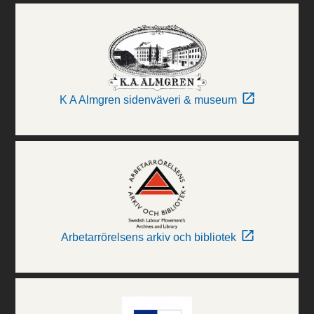
K A Almgren sidenväveri & museum
Arbetarrörelsens arkiv och bibliotek