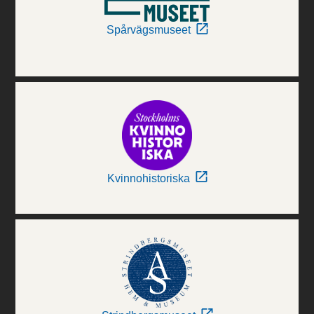
Spårvägsmuseet
Kvinnohistoriska