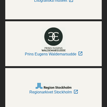
Litografiska museet
Prins Eugens Waldemarsudde
Regionarkivet Stockholm