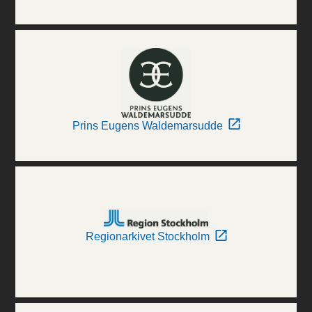
Prins Eugens Waldemarsudde
Regionarkivet Stockholm