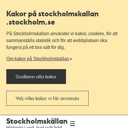
Kakor på stockholmskallan
.stockholm.se
På Stockholmskällan använder vi kakor, cookies, för att
sammanställa statistik och för att webbplatsen ska
fungera på ett bra sätt för dig.
Om kakor på Stockholmskällan
Godkänn alla kakor
Välj vilka kakor vi får använda
Till
Till
Stockholmskällan
navigationen
huvudinnehållet
Historia i ord, ljud och bild