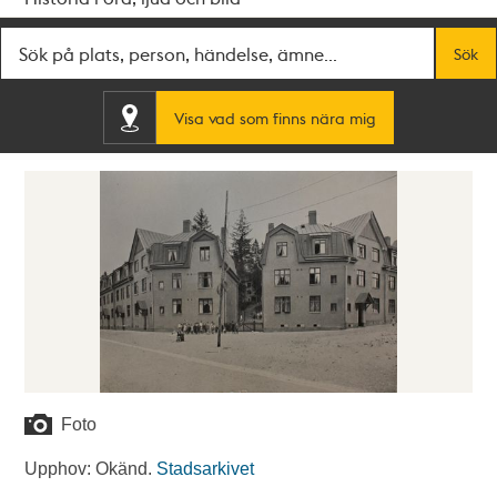
Fritextsök
Sök
Visa vad som finns nära mig
Foto
Upphov: Okänd.
Stadsarkivet