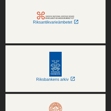
Riksantikvarieämbetet
Riksbankens arkiv