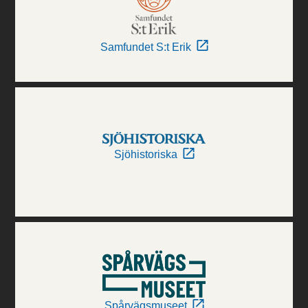
Samfundet S:t Erik
Sjöhistoriska
Spårvägsmuseet