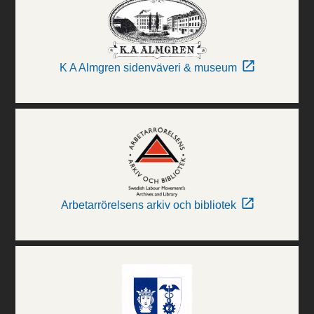
K A Almgren sidenväveri & museum
Arbetarrörelsens arkiv och bibliotek