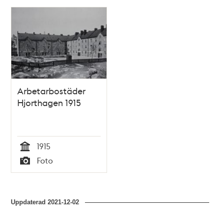
Relaterade
poster
och
teman
Arbetarbostäder
Hjorthagen 1915
1915
Tid
Foto
Typ
Uppdaterad
2021-12-02