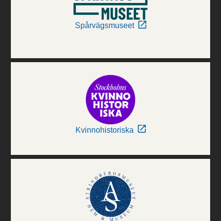
Spårvägsmuseet
Kvinnohistoriska