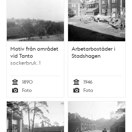
Motiv från området
Arbetarbostäder i
vid Tanto
Stadshagen
sockerbruk. I
bakgrunden
arbetarbostäder
1890
1946
Tid
Tid
Foto
Foto
Typ
Typ