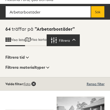
Sök
Fritextsök
Sök
Sökresultat
64
träffar på
Arbetarbostäder
Visa karta
Visa lista
Filtrera
Filtrera
Filtrera tid
Filtrera materialtyper
Visningsläge
Totalt
Valda filter:
Foto
Rensa filter
64
träffar
Lista
Karta