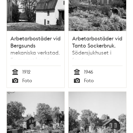
Arbetarbostäder vid
Arbetarbostäder vid
Bergsunds
Tanto Sockerbruk.
mekaniska verkstad.
Södersjukhuset i
En man står vid
fonden
ingången. I fonden
1912
1946
ses Centralfängelset
Tid
Tid
Foto
Foto
på Långholmen
Typ
Typ