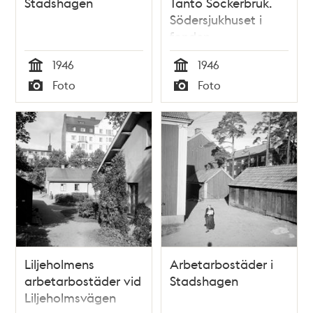
Stadshagen
Tanto Sockerbruk.
Södersjukhuset i
fonden
1946
1946
Tid
Tid
Foto
Foto
Typ
Typ
Liljeholmens
Arbetarbostäder i
arbetarbostäder vid
Stadshagen
Liljeholmsvägen