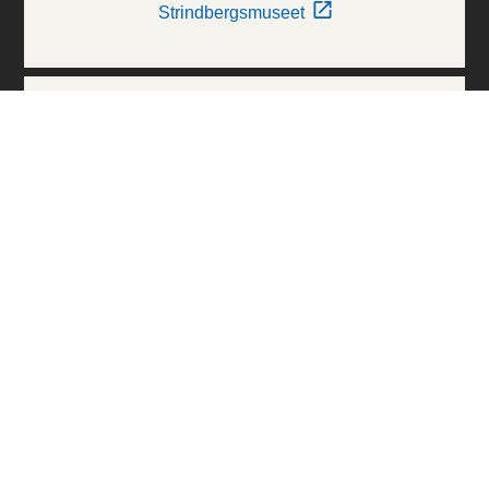
Strindbergsmuseet
Thielska Galleriet
Världskulturmuseerna