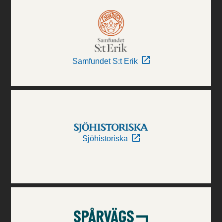
Samfundet S:t Erik
Sjöhistoriska