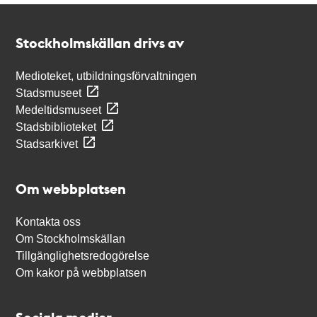
Kontakt
Stockholmskällan
Stockholmskällan drivs av
Medioteket, utbildningsförvaltningen
Stadsmuseet
Medeltidsmuseet
Stadsbiblioteket
Stadsarkivet
Om webbplatsen
Kontakta oss
Om Stockholmskällan
Tillgänglighetsredogörelse
Om kakor på webbplatsen