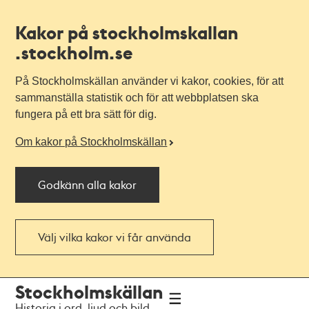
Kakor på stockholmskallan
.stockholm.se
På Stockholmskällan använder vi kakor, cookies, för att
sammanställa statistik och för att webbplatsen ska
fungera på ett bra sätt för dig.
Om kakor på Stockholmskällan
Godkänn alla kakor
Välj vilka kakor vi får använda
Till
Till
Stockholmskällan
navigationen
huvudinnehållet
Historia i ord, ljud och bild