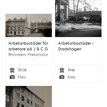
Arbetarbostäder för
Arbetarbostäder i
arbetare på J & C G
Stadshagen
Bolinders Mekaniska
Verkstads AB.
1908
1946
Tid
Tid
Foto
Foto
Typ
Typ