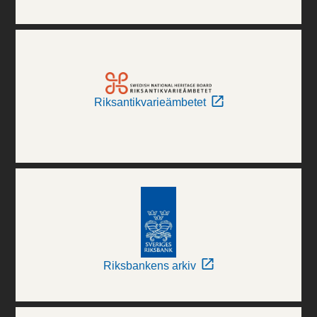
Riksantikvarieämbetet
Riksbankens arkiv