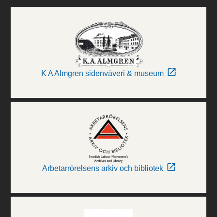
K A Almgren sidenväveri & museum
Arbetarrörelsens arkiv och bibliotek