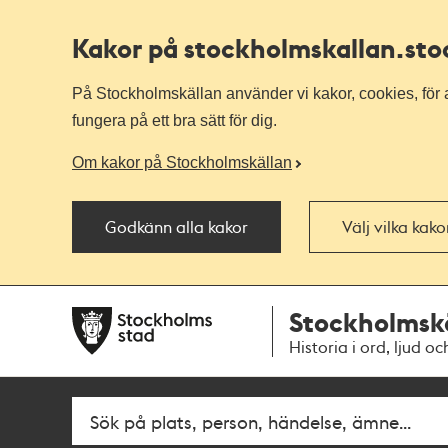
Kakor på stockholmskallan
.st
På Stockholmskällan använder vi kakor, cookies, för a
fungera på ett bra sätt för dig.
Om kakor på Stockholmskällan
Godkänn alla kakor
Välj vilka kak
Till
Till
Stockholmsk
navigationen
huvudinnehållet
Historia i ord, ljud oc
Fritextsök