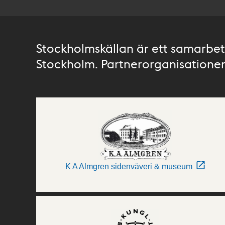
Stockholmskällan är ett samarbete
Stockholm. Partnerorganisationer 
K A Almgren sidenväveri & museum