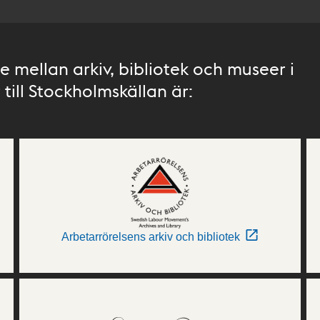
 mellan arkiv, bibliotek och museer i
till Stockholmskällan är:
Arbetarrörelsens arkiv och bibliotek