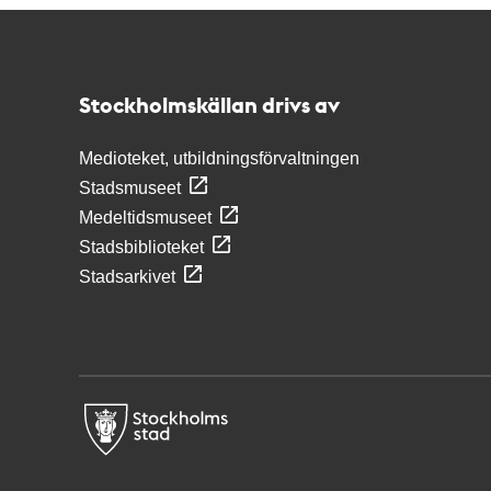
Kontakt
Stockholmskällan
Stockholmskällan drivs av
Medioteket, utbildningsförvaltningen
Stadsmuseet
Medeltidsmuseet
Stadsbiblioteket
Stadsarkivet