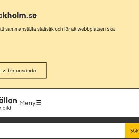
ockholm.se
tt sammanställa statistik och för att webbplatsen ska
or vi får använda
ällan
Meny
h bild
Sök