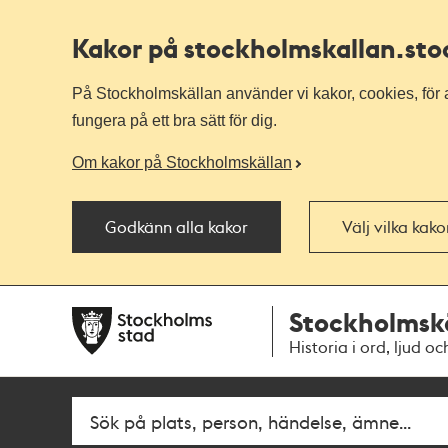
Kakor på stockholmskallan
.st
På Stockholmskällan använder vi kakor, cookies, för a
fungera på ett bra sätt för dig.
Om kakor på Stockholmskällan
Godkänn alla kakor
Välj vilka kak
Till
Till
Stockholmsk
navigationen
huvudinnehållet
Historia i ord, ljud oc
Fritextsök