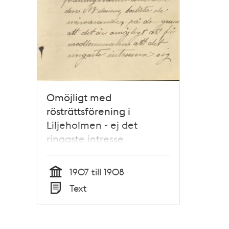
Omöjligt med
rösträttsförening i
Liljeholmen - ej det
ringaste intresse
1907 till 1908
Tid
Text
Typ