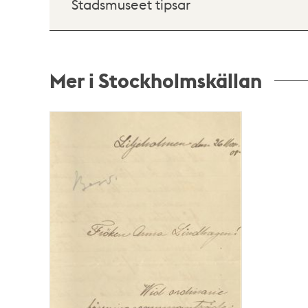
Stadsmuseet tipsar
Mer i Stockholmskällan
Relaterade
poster
och
teman