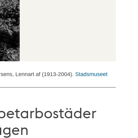
rsens, Lennart af (1913-2004).
Stadsmuseet
rbetarbostäder
vägen