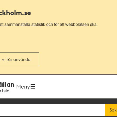
ockholm.se
tt sammanställa statistik och för att webbplatsen ska
or vi får använda
ällan
Meny
h bild
Sök