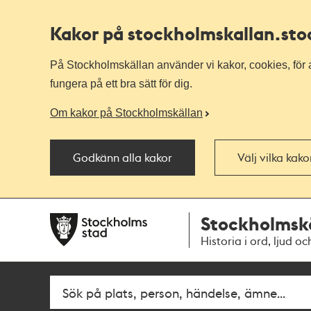
Kakor på stockholmskallan
.st
På Stockholmskällan använder vi kakor, cookies, för a
fungera på ett bra sätt för dig.
Om kakor på Stockholmskällan
Godkänn alla kakor
Välj vilka kak
Till
Till
Stockholmsk
navigationen
huvudinnehållet
Historia i ord, ljud oc
Fritextsök