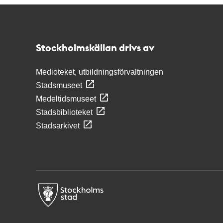
Kontakt
Stockholmskällan
Stockholmskällan drivs av
Medioteket, utbildningsförvaltningen
Stadsmuseet
Medeltidsmuseet
Stadsbiblioteket
Stadsarkivet