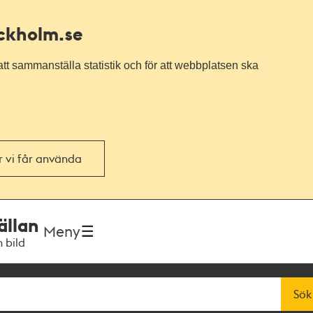
ockholm.se
tt sammanställa statistik och för att webbplatsen ska
or vi får använda
ällan
Meny
h bild
Sök