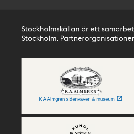
Stockholmskällan är ett samarbete
Stockholm. Partnerorganisationer 
K A Almgren sidenväveri & museum