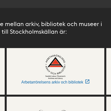
 mellan arkiv, bibliotek och museer i
till Stockholmskällan är:
Arbetarrörelsens arkiv och bibliotek