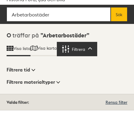
Sök
Fritextsök
Sök
Sökresultat
0
träffar på
Arbetarbostäder
Visa karta
Visa lista
Filtrera
Filtrera
Filtrera tid
Filtrera materialtyper
Visningsläge
Totalt
Valda filter:
Rensa filter
0
träffar
Lista
Karta