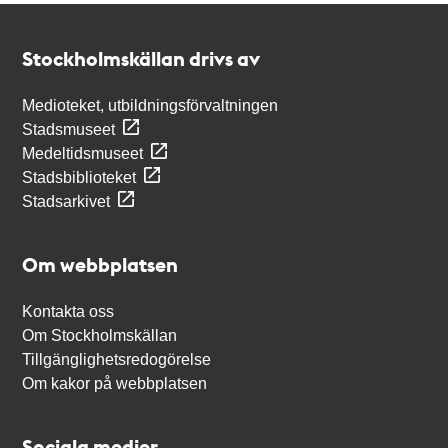
Kontakt
Stockholmskällan
Stockholmskällan drivs av
Medioteket, utbildningsförvaltningen
Stadsmuseet
Medeltidsmuseet
Stadsbiblioteket
Stadsarkivet
Om webbplatsen
Kontakta oss
Om Stockholmskällan
Tillgänglighetsredogörelse
Om kakor på webbplatsen
Sociala medier