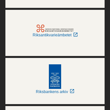
Riksantikvarieämbetet
Riksbankens arkiv