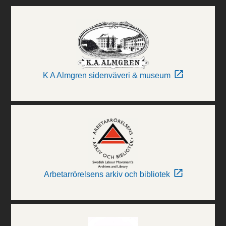
K A Almgren sidenväveri & museum
Arbetarrörelsens arkiv och bibliotek