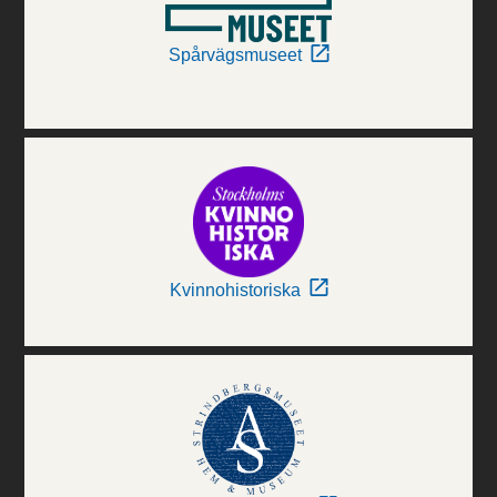
Spårvägsmuseet
Kvinnohistoriska