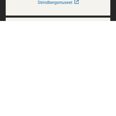
Strindbergsmuseet
Thielska Galleriet
Världskulturmuseerna