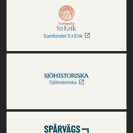
Samfundet S:t Erik
Sjöhistoriska