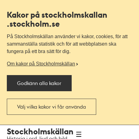
Kakor på stockholmskallan
.stockholm.se
På Stockholmskällan använder vi kakor, cookies, för att
sammanställa statistik och för att webbplatsen ska
fungera på ett bra sätt för dig.
Om kakor på Stockholmskällan
Godkänn alla kakor
Välj vilka kakor vi får använda
Till
Till
Stockholmskällan
navigationen
huvudinnehållet
Historia i ord, ljud och bild