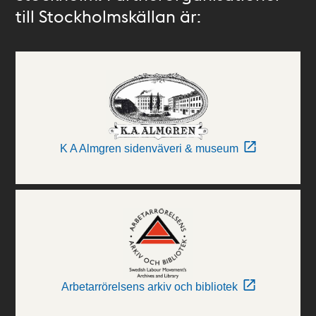
till Stockholmskällan är:
K A Almgren sidenväveri & museum
Arbetarrörelsens arkiv och bibliotek