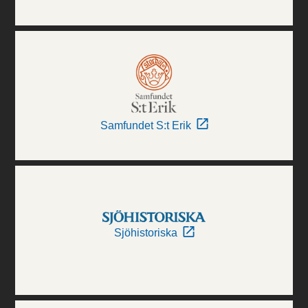
Samfundet S:t Erik
Sjöhistoriska