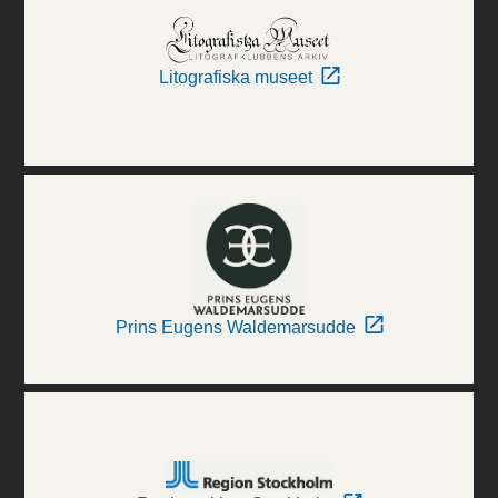
Litografiska museet
Prins Eugens Waldemarsudde