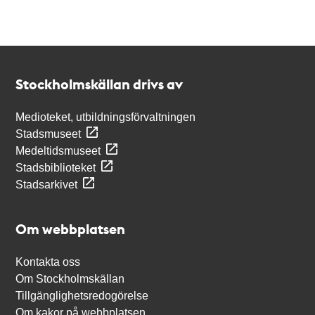
Kontakt
Stockholmskällan
Stockholmskällan drivs av
Medioteket, utbildningsförvaltningen
Stadsmuseet
Medeltidsmuseet
Stadsbiblioteket
Stadsarkivet
Om webbplatsen
Kontakta oss
Om Stockholmskällan
Tillgänglighetsredogörelse
Om kakor på webbplatsen