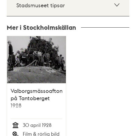
Stadsmuseet tipsar
Mer i Stockholmskällan
Relaterade
poster
och
teman
Valborgsmässoafton
på Tantoberget
1928
30 april 1928
Tid
Film & rörlig bild