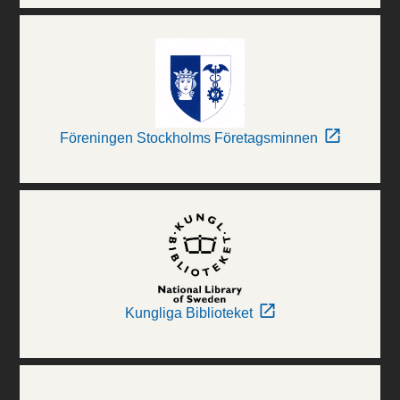
Föreningen Stockholms Företagsminnen
Kungliga Biblioteket