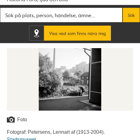
Fritextsök
Sök
Visa vad som finns nära mig
Foto
Fotograf: Petersens, Lennart af (1913-2004).
Stadsmuseet