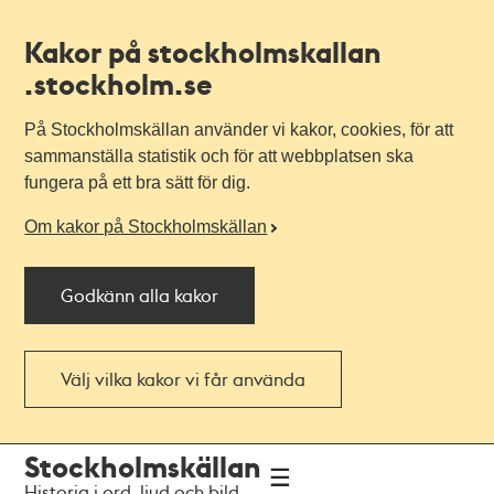
Kakor på stockholmskallan
.stockholm.se
På Stockholmskällan använder vi kakor, cookies, för att
sammanställa statistik och för att webbplatsen ska
fungera på ett bra sätt för dig.
Om kakor på Stockholmskällan
Godkänn alla kakor
Välj vilka kakor vi får använda
Till
Till
Stockholmskällan
navigationen
huvudinnehållet
Historia i ord, ljud och bild