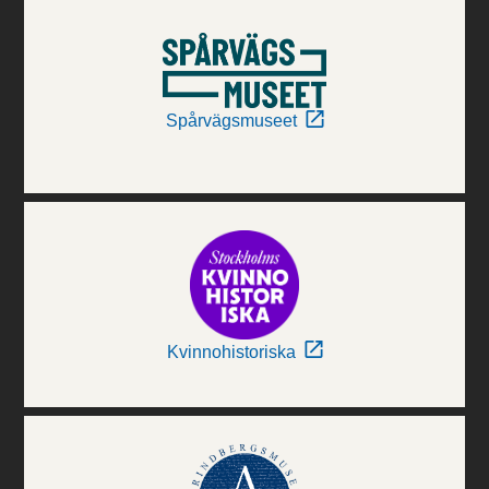
Spårvägsmuseet
Kvinnohistoriska