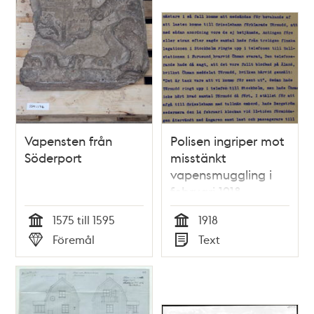
Vapensten från
Polisen ingriper mot
Söderport
misstänkt
vapensmuggling i
februari 1918
1575 till 1595
1918
Tid
Tid
Föremål
Text
Typ
Typ