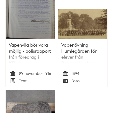
Vapenvila bör vara
Vapenövning i
möjlig - polisrapport
Humlegården för
från föredrag i
elever från
KFUK
Beskowska skolan -
1894.
29 november 1916
1894
Tid
Tid
Text
Foto
Typ
Typ