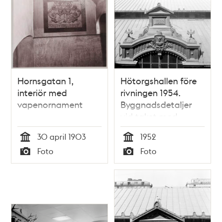
Hornsgatan 1,
Hötorgshallen före
interiör med
rivningen 1954.
vapenornament
Byggnadsdetaljer
vid taket med
årtalet 1882 då
30 april 1903
1952
saluhallen byggdes
Tid
Tid
Foto
Foto
och vapensköld
Typ
Typ
med St. Erik