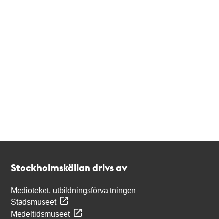
Kontakt
Stockholmskällan
Stockholmskällan drivs av
Medioteket, utbildningsförvaltningen
Stadsmuseet
Medeltidsmuseet