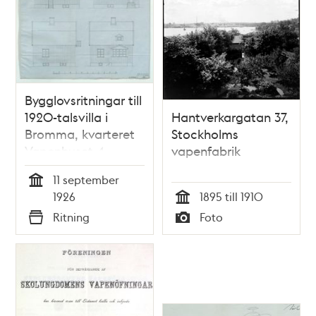
Bygglovsritningar till
1920-talsvilla i
Hantverkargatan 37,
Bromma, kvarteret
Stockholms
Vapenhuset 4
vapenfabrik
(dåvarande
11 september
stadsägan
Tid
1926
1895 till 1910
Beckomberga 7)
Tid
Ritning
Foto
Typ
Typ