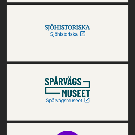
Sjöhistoriska
Spårvägsmuseet