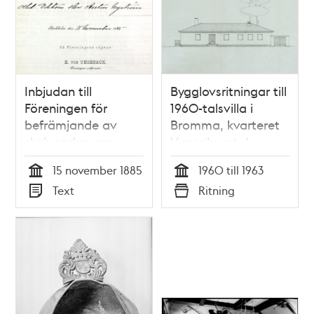
Inbjudan till
Bygglovsritningar till
Föreningen för
1960-talsvilla i
befrämjande av
Bromma, kvarteret
skolungdomens
Vapenhuset 4
vapenövningar 1885
15 november 1885
1960 till 1963
Tid
Tid
Text
Ritning
Typ
Typ