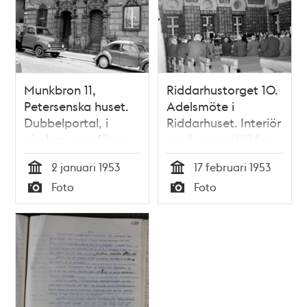
Munkbron 11,
Riddarhustorget 10.
Petersenska huset.
Adelsmöte i
Dubbelportal, i
Riddarhuset. Interiör
nischen ovanför en
med vapensköldar
skulptur av
på väggarna
2 januari 1953
17 februari 1953
gudinnan Minerva
Tid
Tid
Foto
Foto
samt byggherrens
Typ
Typ
vapen. Huset
uppfördes 1645-49,
av arkitekt Ch. J.
Döteber