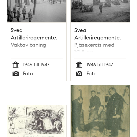
Svea
Svea
Artilleriregemente.
Artilleriregemente.
Vaktavlösning
Pjäsexercis med
10,5 cm
handbitschbatteri
1946 till 1947
1946 till 1947
Tid
Tid
Foto
Foto
Typ
Typ