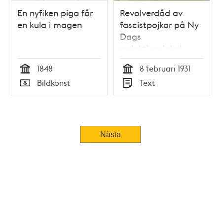
En nyfiken piga får
Revolverdåd av
en kula i magen
fascistpojkar på Ny
Dags
redaktionslokal.
Sillén skulle slås i
1848
8 februari 1931
bojor
Tid
Tid
Bildkonst
Text
Typ
Typ
Nästa