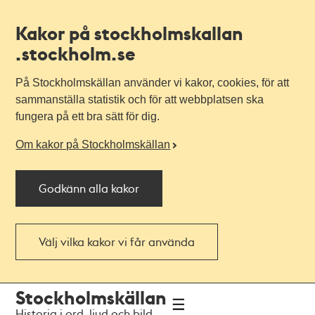
Kakor på stockholmskallan
.stockholm.se
På Stockholmskällan använder vi kakor, cookies, för att
sammanställa statistik och för att webbplatsen ska
fungera på ett bra sätt för dig.
Om kakor på Stockholmskällan
Godkänn alla kakor
Välj vilka kakor vi får använda
Till
Till
Stockholmskällan
navigationen
huvudinnehållet
Historia i ord, ljud och bild