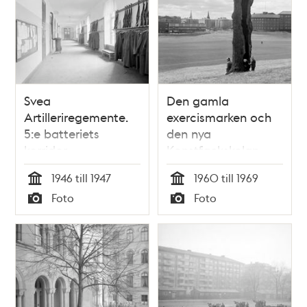
Svea
Den gamla
Artilleriregemente.
exercismarken och
5:e batteriets
den nya
korridor
Konstfackskolan.
Tornen på Oscars
1946 till 1947
1960 till 1969
kyrka och Gustav
Tid
Tid
Foto
Foto
Adolfs kyrka i
Typ
Typ
fonden