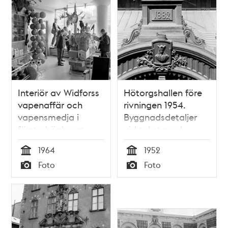
Interiör av Widforss
Hötorgshallen före
vapenaffär och
rivningen 1954.
vapensmedja i
Byggnadsdetaljer
första höghuset
vid taket med
årtalet 1882 då
1964
1952
saluhallen byggdes
Tid
Tid
Foto
Foto
och vapensköld
Typ
Typ
med St. Erik. En
skrattmås ser ut
över torget