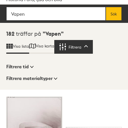
Sök
Fritextsök
Sök
Sökresultat
182
träffar på
Vapen
Visa karta
Visa lista
Filtrera
Filtrera
Filtrera tid
Filtrera materialtyper
Visningsläge
Totalt
182
träffar
Lista
Karta