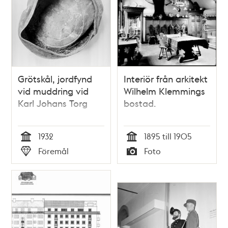
Grötskål, jordfynd
Interiör från arkitekt
vid muddring vid
Wilhelm Klemmings
Karl Johans Torg
bostad.
1932
1895 till 1905
Tid
Tid
Föremål
Foto
Typ
Typ