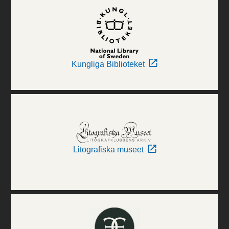
Kungliga Biblioteket
Litografiska museet