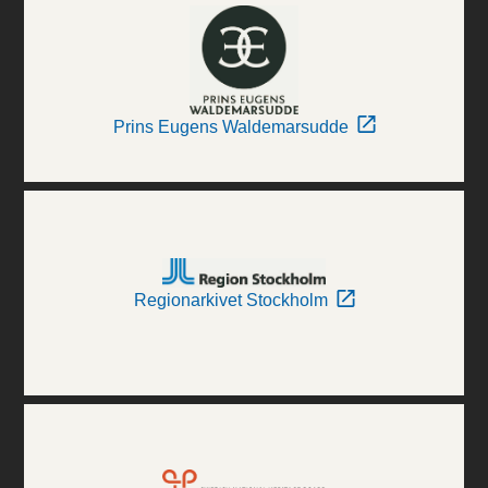
Prins Eugens Waldemarsudde
Regionarkivet Stockholm