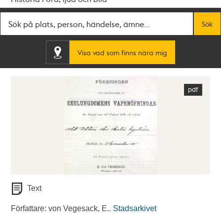
Fritextsök
Sök
Visa vad som finns nära mig
Text
Författare: von Vegesack, E..
Stadsarkivet