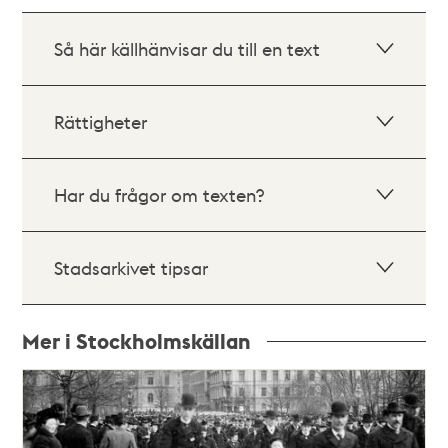
Så här källhänvisar du till en text
Rättigheter
Har du frågor om texten?
Stadsarkivet tipsar
Mer i Stockholmskällan
Relaterade
poster
och