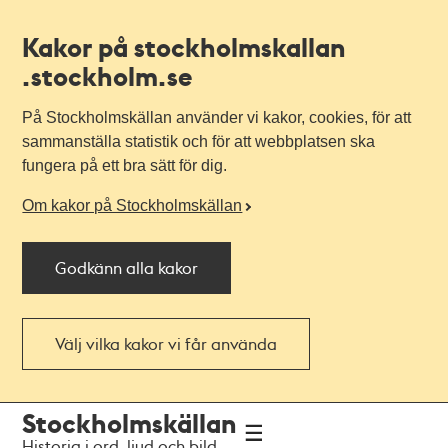
Kakor på stockholmskallan
.stockholm.se
På Stockholmskällan använder vi kakor, cookies, för att
sammanställa statistik och för att webbplatsen ska
fungera på ett bra sätt för dig.
Om kakor på Stockholmskällan
Godkänn alla kakor
Välj vilka kakor vi får använda
Till
Till
Stockholmskällan
navigationen
huvudinnehållet
Historia i ord, ljud och bild