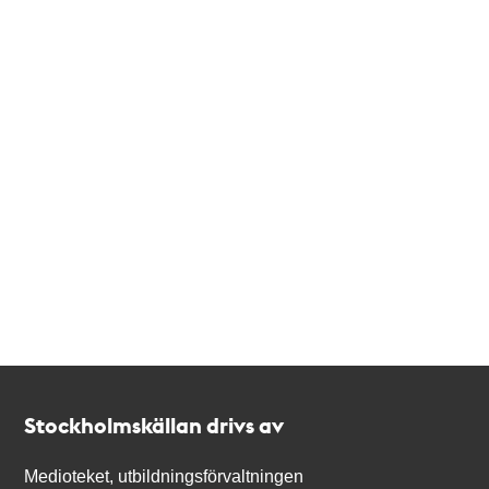
Kontakt
Stockholmskällan
Stockholmskällan drivs av
Medioteket, utbildningsförvaltningen