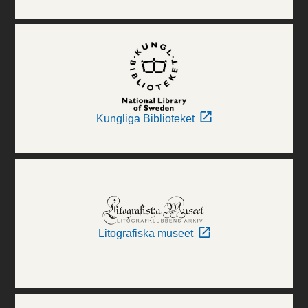
Kungliga Biblioteket
Litografiska museet