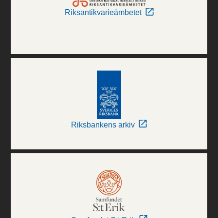
Riksantikvarieämbetet
Riksbankens arkiv