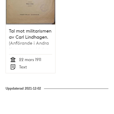
Tal mot militarismen
av Carl Lindhagen.
(Anförande i Andra
Kammaren vid den
stora
22 mars 1911
militärdebatten den
Tid
Text
22 mars 1911)
Typ
Uppdaterad
2021-12-02