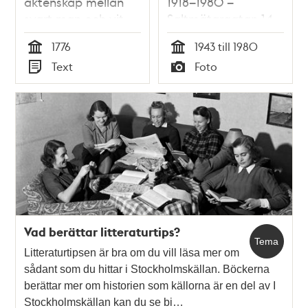
äktenskap mellan
1918–1980 –
svart man och vit
Saltmätargatan 14 –
kvinna 1776
minnesmärke
1776
1943 till 1980
Tid
Tid
Text
Foto
Typ
Typ
Vad berättar litteraturtips?
Tema
Litteraturtipsen är bra om du vill läsa mer om
sådant som du hittar i Stockholmskällan. Böckerna
berättar mer om historien som källorna är en del av I
Stockholmskällan kan du se bi…