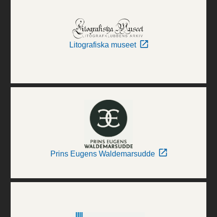
Litografiska museet
Prins Eugens Waldemarsudde