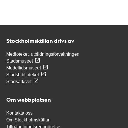
Kontakt
Stockholmskällan
Stockholmskällan drivs av
Medioteket, utbildningsförvaltningen
Stadsmuseet
Medeltidsmuseet
Stadsbiblioteket
Stadsarkivet
Om webbplatsen
Kontakta oss
Om Stockholmskällan
Tillgänglighetsredogörelse