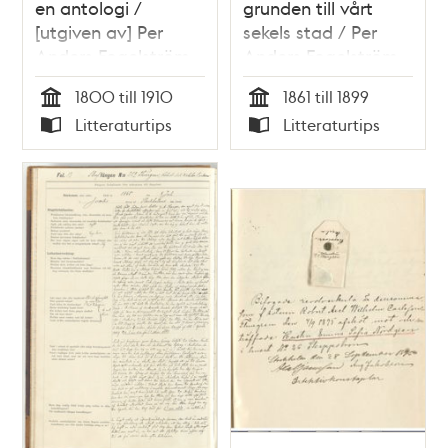
en antologi /
grunden till vårt
[utgiven av] Per
sekels stad / Per
Anders Fogelström
Anders Fogelström
1800 till 1910
1861 till 1899
Tid
Tid
Litteraturtips
Litteraturtips
Typ
Typ