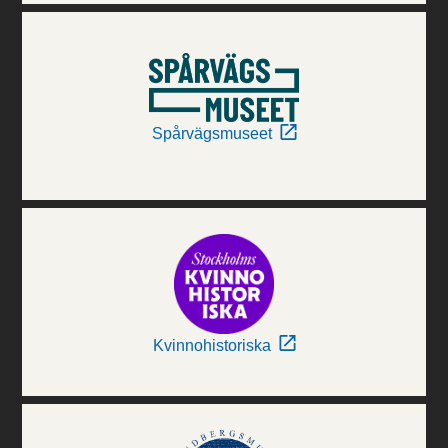
Spårvägsmuseet
Kvinnohistoriska