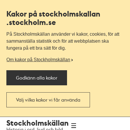
Kakor på stockholmskallan
.stockholm.se
På Stockholmskällan använder vi kakor, cookies, för att
sammanställa statistik och för att webbplatsen ska
fungera på ett bra sätt för dig.
Om kakor på Stockholmskällan
Godkänn alla kakor
Välj vilka kakor vi får använda
Till
Till
Stockholmskällan
navigationen
huvudinnehållet
Historia i ord, ljud och bild