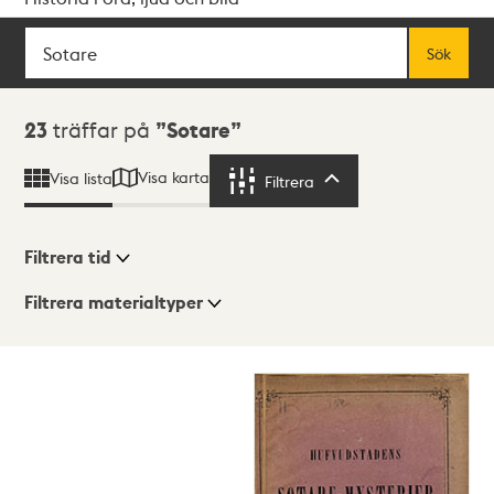
Sök
Fritextsök
Sök
Sökresultat
23
träffar på
Sotare
Visa karta
Visa lista
Filtrera
Filtrera
Filtrera tid
Filtrera materialtyper
Visningsläge
Totalt
23
träffar
Lista
Karta