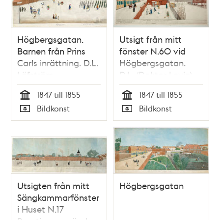
Högbergsgatan.
Utsigt från mitt
Barnen från Prins
fönster N.60 vid
Carls inrättning. D.L.
Högbergsgatan.
Löfström.
D.L. (Doktor Levin).
Undertecknad.
Eric. Undertecknad.
1847 till 1855
1847 till 1855
Gerber. Kniberg.
Tid
Tid
Bildkonst
Bildkonst
Calle och Lotta
Typ
Typ
Kniberg. Löjtnant
Segerwall.
Toffelsmällan.
Utsigten från mitt
Högbergsgatan
Sängkammarfönster
i Huset N.17