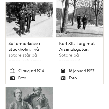
Solförmörkelse i
Karl XIIs Torg mot
Stockholm. Två
Arsenalsgatan.
sotare står på
Sotare på
gatan och tittar
promenad
genom sotade glas
21 augusti 1914
18 januari 1957
Tid
Tid
Foto
Foto
Typ
Typ