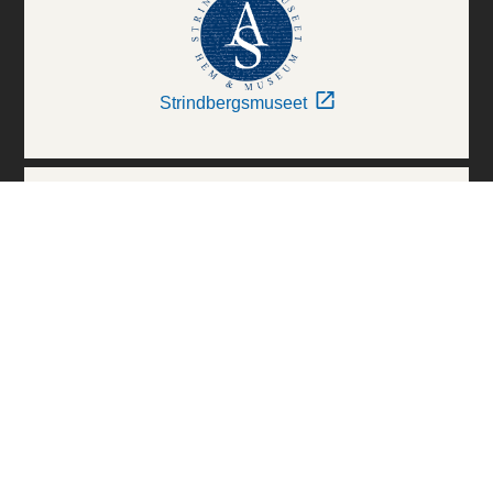
Strindbergsmuseet
Thielska Galleriet