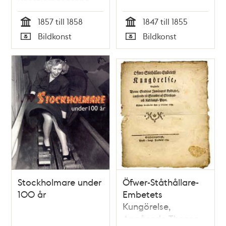
Renstjernasgränd
1857 till 1858
1847 till 1855
Tid
Tid
Bildkonst
Bildkonst
Typ
Typ
Stockholmare under
Öfwer-Ståthållare-
100 år
Embetets
Kungörelse,
Angående Thenne