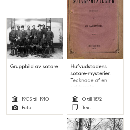
Gruppbild av sotare
Hufvudstadens
sotare-mysterier.
Tecknade af en
sakkunnig
1905 till 1910
0 till 1872
Tid
Tid
Foto
Text
Typ
Typ