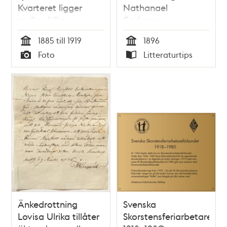
Kvarteret ligger
Nathanael
mellan Lilla
Carlesson
Badstugatan 4 och
1885 till 1919
1896
Stora Badstugatan
Tid
Tid
Foto
Litteraturtips
31. Huset med
Typ
Typ
sotarna ligger vid
Lilla Badstugatan 1.
Nuv. Sveavägen
söder om
Kungstensgatan
Änkedrottning
Svenska
Lovisa Ulrika tillåter
Skorstensferiarbetarefö