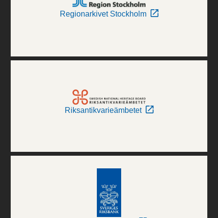
Regionarkivet Stockholm
Riksantikvarieämbetet