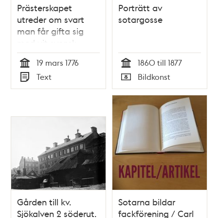
Prästerskapet
Porträtt av
utreder om svart
sotargosse
man får gifta sig
med vit svensk
kvinna 1776
19 mars 1776
1860 till 1877
Tid
Tid
Text
Bildkonst
Typ
Typ
Gården till kv.
Sotarna bildar
Sjökalven 2 söderut.
fackförening / Carl