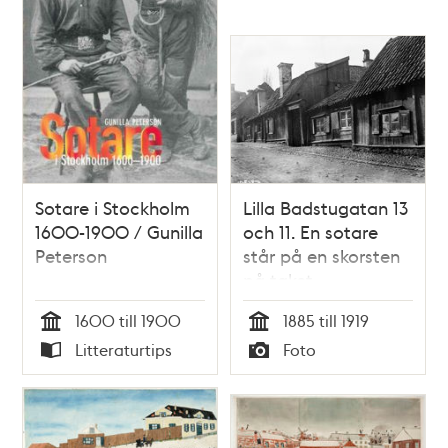
Sotare i Stockholm
Lilla Badstugatan 13
1600-1900 / Gunilla
och 11. En sotare
Peterson
står på en skorsten
på taket
1600 till 1900
1885 till 1919
Tid
Tid
Litteraturtips
Foto
Typ
Typ