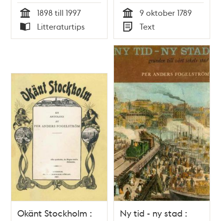
Stadsens Inwånares
1898 till 1997
9 oktober 1789
skyldighet, i
Tid
Tid
Litteraturtips
Text
anseende til
Typ
Typ
Sotandet af
Skorstens- och
Kakelungs-Pipor [!].
Gifwen Stockholm
then 9 October 1789.
Okänt Stockholm :
Ny tid - ny stad :