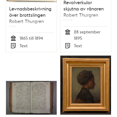
Revolverkulor
Levnadsbeskrivning
skjutna av rånaren
över brottslingen
Robert Thurgren
Robert Thurgren
1895
1894
28 september
Tid
1865 till 1894
1895
Tid
Text
Text
Typ
Typ