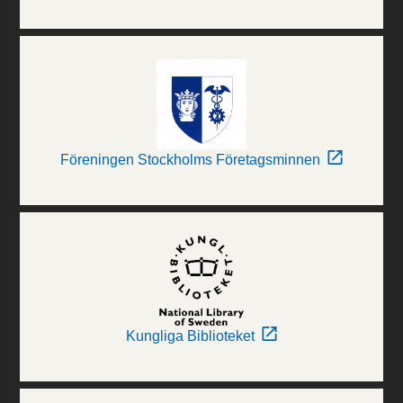
Föreningen Stockholms Företagsminnen
Kungliga Biblioteket