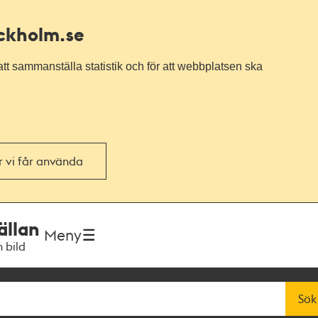
ockholm.se
tt sammanställa statistik och för att webbplatsen ska
or vi får använda
ällan
Meny
h bild
Sök