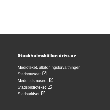
Kontakt
Stockholmskällan
Stockholmskällan drivs av
Medioteket, utbildningsförvaltningen
Stadsmuseet
Medeltidsmuseet
Stadsbiblioteket
Stadsarkivet