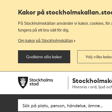
Kakor på stockholmskallan
.st
På Stockholmskällan använder vi kakor, cookies, för a
fungera på ett bra sätt för dig.
Om kakor på Stockholmskällan
Godkänn alla kakor
Välj vilka kak
Till
Till
Stockholmsk
navigationen
huvudinnehållet
Historia i ord, ljud oc
Fritextsök