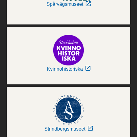
Spårvägsmuseet
Kvinnohistoriska
Strindbergsmuseet