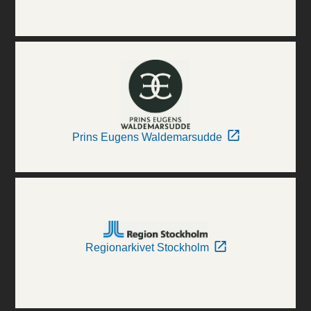
Prins Eugens Waldemarsudde
Regionarkivet Stockholm