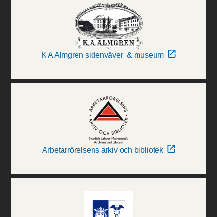
K A Almgren sidenväveri & museum
Arbetarrörelsens arkiv och bibliotek