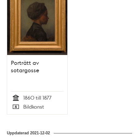
och
teman
Porträtt av
sotargosse
1860 till 1877
Tid
Bildkonst
Typ
Uppdaterad
2021-12-02