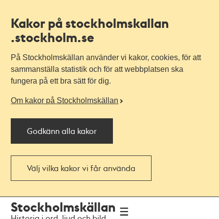
Kakor på stockholmskallan
.stockholm.se
På Stockholmskällan använder vi kakor, cookies, för att
sammanställa statistik och för att webbplatsen ska
fungera på ett bra sätt för dig.
Om kakor på Stockholmskällan
Godkänn alla kakor
Välj vilka kakor vi får använda
Till
Till
Stockholmskällan
navigationen
huvudinnehållet
Historia i ord, ljud och bild