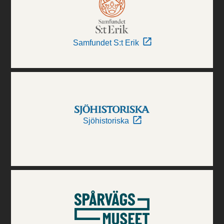
Samfundet S:t Erik
Sjöhistoriska