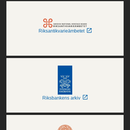
Riksantikvarieämbetet
Riksbankens arkiv