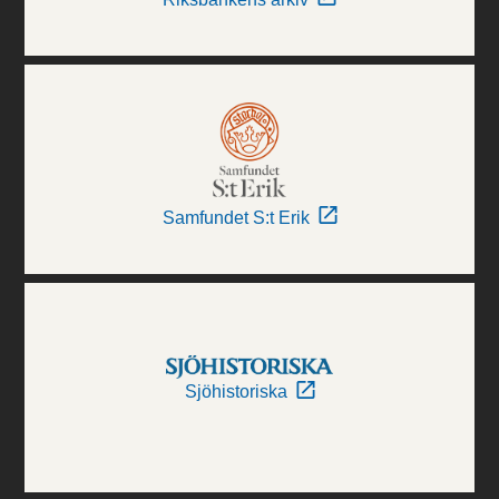
Samfundet S:t Erik
Sjöhistoriska