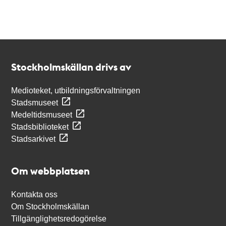
Kontakt
Stockholmskällan
Stockholmskällan drivs av
Medioteket, utbildningsförvaltningen
Stadsmuseet
Medeltidsmuseet
Stadsbiblioteket
Stadsarkivet
Om webbplatsen
Kontakta oss
Om Stockholmskällan
Tillgänglighetsredogörelse