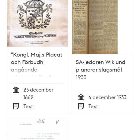
"Kongl. Maj.s Placat
och Förbudh
SA-ledaren Wiklund
angående
planerar slagsmål
allahanda Dueller,
1933
och Otwungne
23 december
Slagsmål" 1662
Tid
1662
6 december 1933
Tid
Text
Text
Typ
Typ