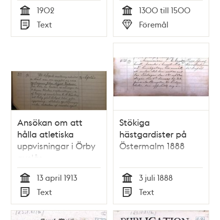
Fosterländska
1902
1300 till 1500
förbundet i
Tid
Tid
Text
Föremål
Stockholm.
Typ
Typ
[Rösträttsfrågan]
Ansökan om att
Stökiga
hålla atletiska
hästgardister på
uppvisningar i Örby
Östermalm 1888
avslås –
polisrapport 1913
13 april 1913
3 juli 1888
Tid
Tid
Text
Text
Typ
Typ