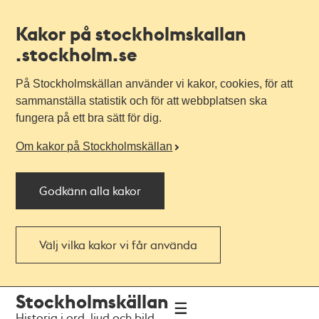
Kakor på stockholmskallan
.stockholm.se
På Stockholmskällan använder vi kakor, cookies, för att
sammanställa statistik och för att webbplatsen ska
fungera på ett bra sätt för dig.
Om kakor på Stockholmskällan
Godkänn alla kakor
Välj vilka kakor vi får använda
Till
Till
Stockholmskällan
navigationen
huvudinnehållet
Historia i ord, ljud och bild