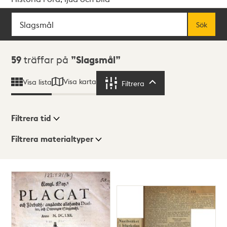
Sök
Fritextsök
Sök
Sökresultat
59
träffar på
Slagsmål
Visa karta
Visa lista
Filtrera
Filtrera
Filtrera tid
Filtrera materialtyper
Visningsläge
Totalt
59
träffar
Lista
Karta