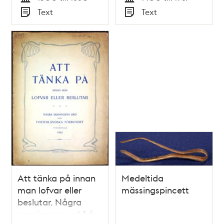
Tid
Tid
Text
Text
Typ
Typ
Att tänka på innan
Medeltida
man lofvar eller
mässingspincett
beslutar. Några
sanningens ord från