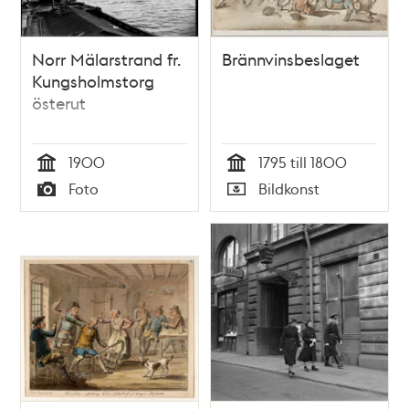
Norr Mälarstrand fr.
Brännvinsbeslaget
Kungsholmstorg
österut
1900
1795 till 1800
Tid
Tid
Foto
Bildkonst
Typ
Typ