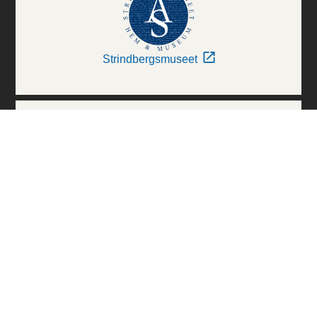
Strindbergsmuseet
Thielska Galleriet