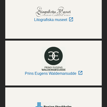
Litografiska museet
Prins Eugens Waldemarsudde