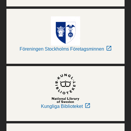
Föreningen Stockholms Företagsminnen
Kungliga Biblioteket