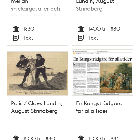
mellan
Lundin, August
snickargesäller och
Strindberg
deras mästare på
1800-talet] Skydd
1830
1400 till 1880
för mästare och
Tid
Tid
Text
Text
varning för
Typ
Typ
uppstudsige
gesäller eller
Stockholm södre
förstads kämners-
rätts protocoll och
utslag, ang. hall-och
manufactur-
snickaren
Polis / Claes Lundin,
En Kungsträdgård
Sandström
August Strindberg
för alla tider
gesällerne
Sundman,
Hultstrand och
Wallén
1500 till 1880
1400 till 1987