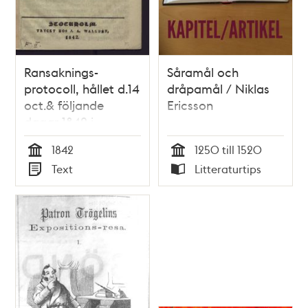
Ransaknings-
Såramål och
protocoll, hållet d.14
dråpamål / Niklas
oct.& följande
Ericsson
dagar 1842 i
k.poliskammaren i
1842
1250 till 1520
Stockholm, rörande
Tid
Tid
Text
Litteraturtips
ett våldsamnt
Typ
Typ
uppträde på
Malmens källare.