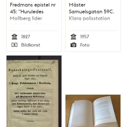
Fredmans epistel nr
Mäster
45: "Huruledes
Samuelsgatan 59C.
Mollberg lider
Klara polisstation
oskyldigt på krogen
Rostock"
1827
1957
Tid
Tid
Bildkonst
Foto
Typ
Typ