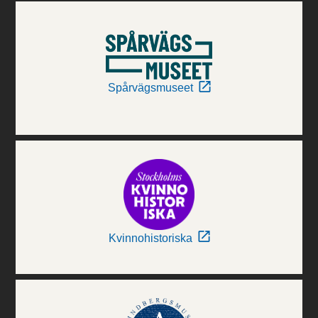
Spårvägsmuseet
Kvinnohistoriska