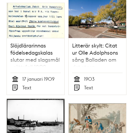
Slöjdlärarinnas
Litterär skylt: Citat
födelsedagskalas
ur Olle Adolphsons
slutar med slagsmål
sång Balladen om
- rättsfall 1909
det stora
slagsmålet på
17 januari 1909
1903
Tegelbacken
Tid
Tid
Text
Text
Typ
Typ