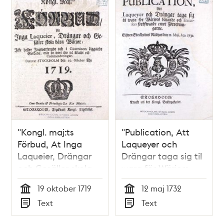
"Kongl. maj:ts
"Publication, Att
Förbud, At Inga
Laqueyer och
Laqueier, Drängar
Drängar taga sig til
och Gesäller skola
wara för Wärjors
bära Wärjor, Icke
bärande och
19 oktober 1719
12 maj 1732
heller Inqwarterade
Excessers
Tid
Tid
Text
Text
och i Guarnizon
föröfwande emot
Typ
Typ
liggande Soldater,
Förordningarne"