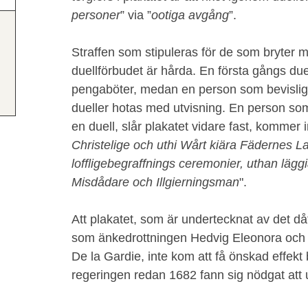
personer
” via ”
ootiga avgång
”.
Straffen som stipuleras för de som bryter m
duellförbudet är hårda. En första gångs du
pengaböter, medan en person som bevisligen
dueller hotas med utvisning. En person som
en duell, slår plakatet vidare fast, kommer in
Christelige och uthi Wårt kiära Fädernes La
loffligebegraffnings ceremonier, uthan läg
Misdådare och Illgierningsman
".
Att plakatet, som är undertecknat av det då
som änkedrottningen Hedvig Eleonora och 
De la Gardie, inte kom att få önskad effekt
regeringen redan 1682 fann sig nödgat att ut