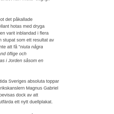
ot det påkallade
ellant hotas med dryga
 varit inblandad i flera
 stupat som ett resultat av
te att få ”
niuta några
nd öflige och
gias i Jorden såsom en
tida Sveriges absoluta toppar
rikskanslern Magnus Gabriel
 bevisas dock av att
färda ett nytt duellplakat.