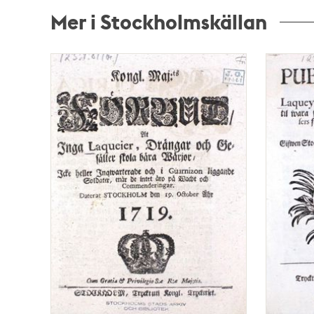
Mer i Stockholmskällan
Relaterade
poster
och
teman