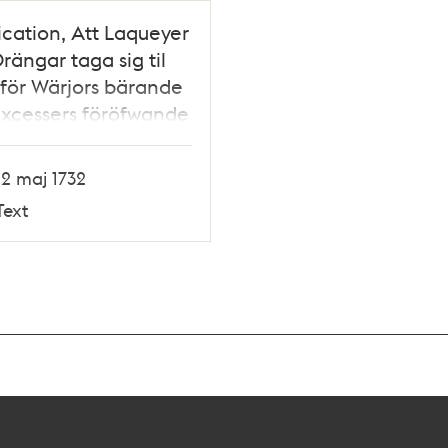
ication, Att Laqueyer
rängar taga sig til
för Wärjors bärande
xcessers föröfwande
 Förordningarne"
12 maj 1732
Text