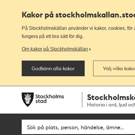
Kakor på stockholmskallan
.st
På Stockholmskällan använder vi kakor, cookies, för a
fungera på ett bra sätt för dig.
Om kakor på Stockholmskällan
Godkänn alla kakor
Välj vilka kak
Till
Till
Stockholmsk
navigationen
huvudinnehållet
Historia i ord, ljud oc
Fritextsök