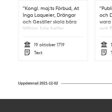
"Kongl. maj:ts Förbud, At
"Publ
Inga Laqueier, Drängar
och D
och Gesäller skola bära
wara 
Wärjor, Icke heller
och E
Inqwarterade och i
emot
Guarnizon liggande
1732
19 oktober 1719
Soldater, enär de intet
Tid
Tid
Text
äro på Wacht och
Typ
Typ
Commenderingar" 1719
Uppdaterad
2021-12-02
Kontakt