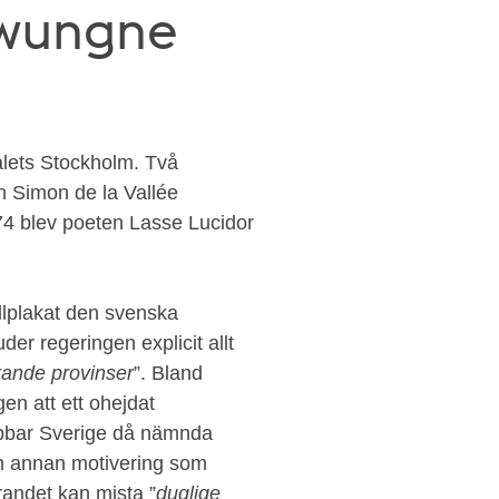
twungne
talets Stockholm. Två
n Simon de la Vallée
74 blev poeten Lasse Lucidor
ellplakat den svenska
uder regeringen explicit allt
erande provinser
”. Bland
en att ett ohejdat
rabbar Sverige då nämnda
n annan motivering som
erandet kan mista ”
duglige