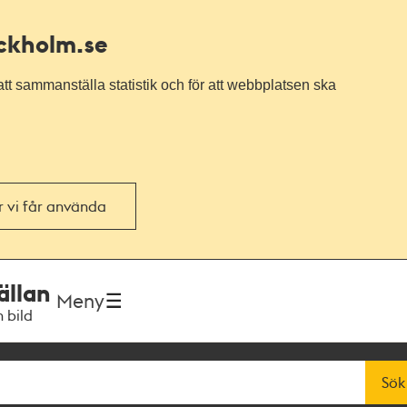
ockholm.se
tt sammanställa statistik och för att webbplatsen ska
or vi får använda
ällan
Meny
h bild
Sök