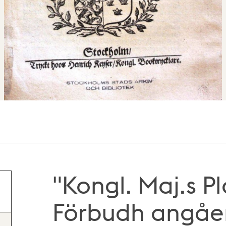
"Kongl. Maj.s P
Förbudh angåe