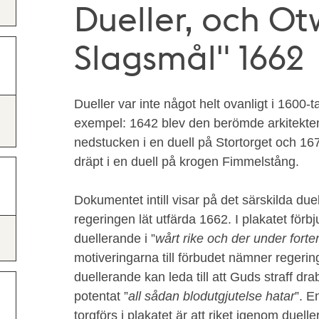
Dueller, och O
Slagsmål" 1662
Dueller var inte något helt ovanligt i 1600-
exempel: 1642 blev den berömde arkitekte
nedstucken i en duell på Stortorget och 16
dräpt i en duell på krogen Fimmelstång.
Dokumentet intill visar på det särskilda du
regeringen lät utfärda 1662. I plakatet förbj
duellerande i ”
wårt rike och der under fort
motiveringarna till förbudet nämner regering
duellerande kan leda till att Guds straff d
potentat ”
all sådan blodutgjutelse hatar
”. E
torgförs i plakatet är att riket igenom duell